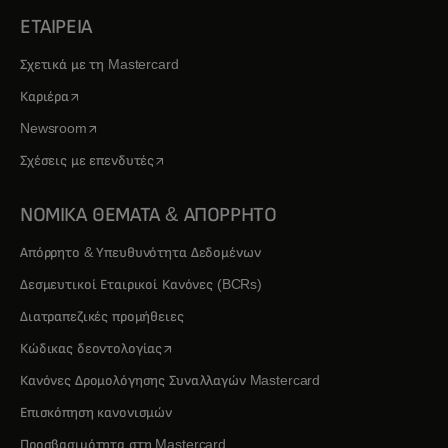
ΕΤΑΙΡΕΙΑ
Σχετικά με τη Mastercard
opens in a new tab
Καριέρα
opens in a new tab
Newsroom
opens in a new tab
Σχέσεις με επενδυτές
ΝΟΜΙΚΑ ΘΕΜΑΤΑ & ΑΠΟΡΡΗΤΟ
Απόρρητο & Υπευθυνότητα Δεδομένων
Δεσμευτικοί Εταιρικοί Κανόνες (BCRs)
Διατραπεζικές προμήθειες
opens in a new tab
Κώδικας δεοντολογίας
Κανόνες Δρομολόγησης Συναλλαγών Mastercard
Επισκόπηση κανονισμών
Προσβασιμότητα στη Mastercard