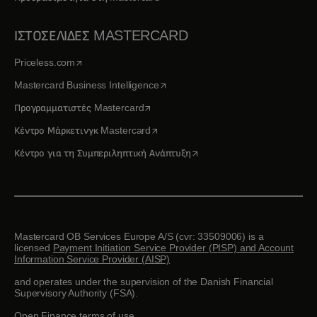
ΙΣΤΟΣΕΛΙΔΕΣ MASTERCARD
opens in a new tab
Priceless.com
opens in a new tab
Mastercard Business Intelligence
opens in a new tab
Προγραμματιστές Mastercard
opens in a new tab
Κέντρο Μάρκετινγκ Mastercard
opens in a new tab
Κέντρο για τη Συμπεριληπτική Ανάπτυξη
Mastercard OB Services Europe A/S (cvr: 33509006) is a
licensed
Payment Initiation Service Provider (PISP) and Account
Information Service Provider (AISP)
and operates under the supervision of the Danish Financial
Supervisory Authority (FSA).
Open Finance terms of use