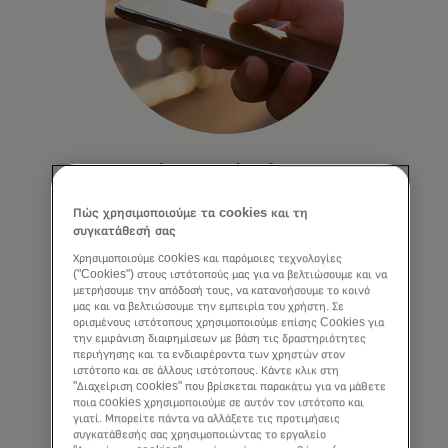
Προσφέρετε εύκολες,
γρήγορες και ασφαλείς
Πώς χρησιμοποιούμε τα cookies και τη
πληρωμές.
συγκατάθεσή σας
Χρησιμοποιούμε cookies και παρόμοιες τεχνολογίες
Ενεργοποιήστε ασφαλείς, απλές και
("Cookies") στους ιστότοπούς μας για να βελτιώσουμε και να
απρόσκοπτες πληρωμές από λογαριασμό
μετρήσουμε την απόδοσή τους, να κατανοήσουμε το κοινό
σε λογαριασμό από οποιαδήποτε
μας και να βελτιώσουμε την εμπειρία του χρήστη. Σε
ορισμένους ιστότοπους χρησιμοποιούμε επίσης Cookies για
πλατφόρμα σε όλα τα χρηματοπιστωτικά
την εμφάνιση διαφημίσεων με βάση τις δραστηριότητες
οικοσυστήματα.
περιήγησης και τα ενδιαφέροντα των χρηστών στον
ιστότοπο και σε άλλους ιστότοπους. Κάντε κλικ στη
"Διαχείριση cookies" που βρίσκεται παρακάτω για να μάθετε
ποια cookies χρησιμοποιούμε σε αυτόν τον ιστότοπο και
Μάθετε περισσότερα
γιατί. Μπορείτε πάντα να αλλάξετε τις προτιμήσεις
συγκατάθεσής σας χρησιμοποιώντας το εργαλείο