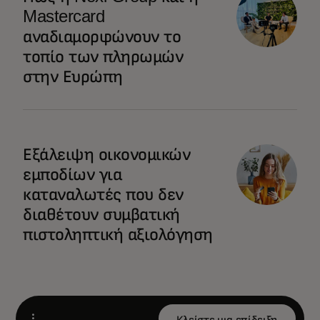
Mastercard
αναδιαμορφώνουν το
τοπίο των πληρωμών
στην Ευρώπη
opens in a new tab
Εξάλειψη οικονομικών
εμποδίων για
καταναλωτές που δεν
διαθέτουν συμβατική
πιστοληπτική αξιολόγηση
Κλείστε μια επίδειξη