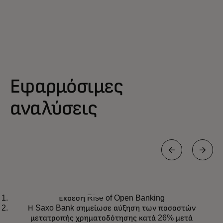
Εφαρμόσιμες
αναλύσεις
ΈΚΘΕΣΗ
Έκθεση Rise of Open Banking
Έκθεση Rise of Open Banking
opens in a new tab
Λάβετε το report
Η Saxo Bank σημείωσε αύξηση των ποσοστών
μετατροπής χρηματοδότησης κατά 26% μετά