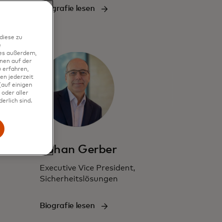
Biografie lesen
diese zu
e
ies außerdem,
nen auf der
 erfahren,
en jederzeit
auf einigen
oder aller
erlich sind.
Johan Gerber
Executive Vice President,
Sicherheitslösungen
Biografie lesen