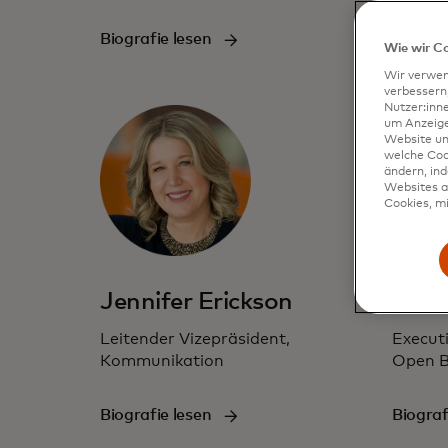
Dienst
Biografie lesen
Wie wir C
Biograf
Wir verwen
verbessern
Nutzer:inn
um Anzeigen
Website un
welche Coo
ändern, in
Websites al
Cookies, mi
Jennifer Erickson
Jess
Leitender Vizepräsident,
Executi
Kommunikation
Open B
Biografie lesen
Biograf