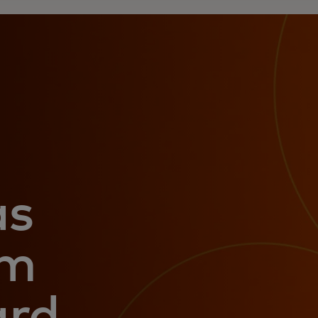
as
am
ard