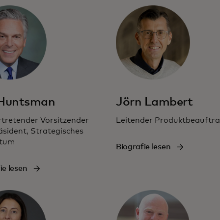
 Huntsman
Jörn Lambert
rtretender Vorsitzender
Leitender Produktbeauftra
äsident, Strategisches
tum
Biografie lesen
ie lesen