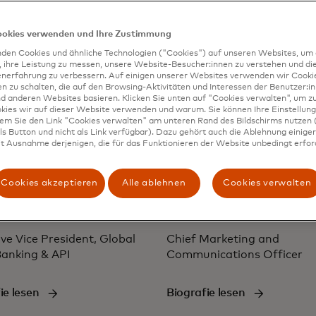
leistungssektor
Biografie lesen
ookies verwenden und Ihre Zustimmung
ie lesen
den Cookies und ähnliche Technologien ("Cookies") auf unseren Websites, um 
, ihre Leistung zu messen, unsere Website-Besucher:innen zu verstehen und di
enerfahrung zu verbessern. Auf einigen unserer Websites verwenden wir Cook
 zu schalten, die auf den Browsing-Aktivitäten und Interessen der Benutzer:in
d anderen Websites basieren. Klicken Sie unten auf "Cookies verwalten", um zu
kies wir auf dieser Website verwenden und warum. Sie können Ihre Einstellung
dem Sie den Link "Cookies verwalten" am unteren Rand des Bildschirms nutzen (
s Button und nicht als Link verfügbar). Dazu gehört auch die Ablehnung einiger 
t Ausnahme derjenigen, die für das Funktionieren der Website unbedingt erford
Cookies akzeptieren
Alle ablehnen
Cookies verwalten
 Turner
Jill Kramer
ve Vice President, Global
Chief Marketing and
anking & API
Communications Officer
ie lesen
Biografie lesen