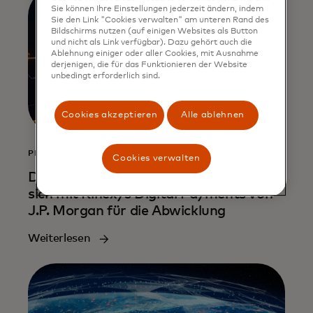
Sie können Ihre Einstellungen jederzeit ändern, indem
Sie den Link "Cookies verwalten" am unteren Rand des
Bildschirms nutzen (auf einigen Websites als Button
und nicht als Link verfügbar). Dazu gehört auch die
Ablehnung einiger oder aller Cookies, mit Ausnahme
derjenigen, die für das Funktionieren der Website
unbedingt erforderlich sind.
Cookies akzeptieren
Alle ablehnen
PRESSEMITTEILUNG
Cookies verwalten
Das MTN von Mastercard verbindet
sich mit Kinexys Digital Payments von
J.P. Morgan für die Abwicklung
Weiterlesen