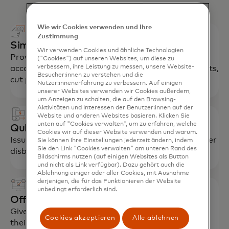
Wie wir Cookies verwenden und Ihre
Zustimmung
Simplify employee payments
Wir verwenden Cookies und ähnliche Technologien
Provide employees cards for tax-advantaged
("Cookies") auf unseren Websites, um diese zu
verbessern, ihre Leistung zu messen, unsere Website-
accounts (HSA, FSA) to streamline reimbursements,
Besucher:innen zu verstehen und die
cut paperwork, encourage enrollment.
Nutzer:innenerfahrung zu verbessern. Auf einigen
unserer Websites verwenden wir Cookies außerdem,
um Anzeigen zu schalten, die auf den Browsing-
Aktivitäten und Interessen der Benutzer:innen auf der
Website und anderen Websites basieren. Klicken Sie
unten auf "Cookies verwalten", um zu erfahren, welche
Quickly reimburse patients, members
Cookies wir auf dieser Website verwenden und warum.
Issue insurance claims payments, refunds and other
Sie können Ihre Einstellungen jederzeit ändern, indem
Sie den Link "Cookies verwalten" am unteren Rand des
disbursements in near real time.
Bildschirms nutzen (auf einigen Websites als Button
und nicht als Link verfügbar). Dazu gehört auch die
Ablehnung einiger oder aller Cookies, mit Ausnahme
derjenigen, die für das Funktionieren der Website
unbedingt erforderlich sind.
Offer a streamlined payment experience
Give patients the option to pay bills directly from
Cookies akzeptieren
Alle ablehnen
their online banking platform.