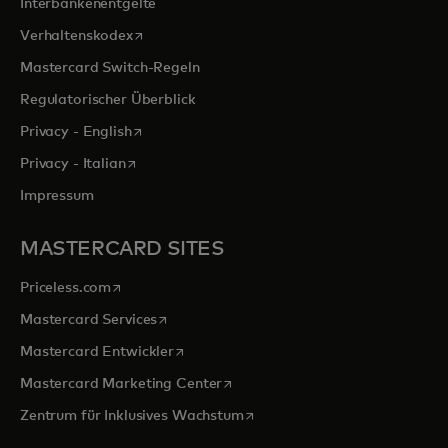
Interbankenentgelte
wird in einer neuen Registerkarte geöffnet
Verhaltenskodex
Mastercard Switch-Regeln
Regulatorischer Überblick
wird in einer neuen Registerkarte geöffnet
Privacy - English
wird in einer neuen Registerkarte geöffnet
Privacy - Italian
Impressum
MASTERCARD SITES
wird in einer neuen Registerkarte geöffnet
Priceless.com
wird in einer neuen Registerkarte geöffnet
Mastercard Services
wird in einer neuen Registerkarte geöffn
Mastercard Entwickler
wird in einer neuen Registerkarte
Mastercard Marketing Center
wird in einer neuen Registerka
Zentrum für Inklusives Wachstum