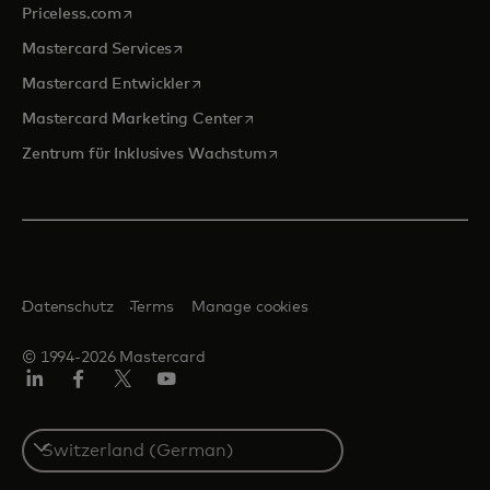
wird in einer neuen Registerkarte geöffnet
Priceless.com
wird in einer neuen Registerkarte geöffnet
Mastercard Services
wird in einer neuen Registerkarte geöffn
Mastercard Entwickler
wird in einer neuen Registerkarte
Mastercard Marketing Center
wird in einer neuen Registerka
Zentrum für Inklusives Wachstum
Datenschutz
Terms
Manage cookies
© 1994-2026 Mastercard
Linkedin
Facebook
Twitter/X
Youtube
Select
a
country