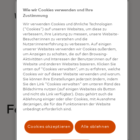
improve efficiency,
Wie wir Cookies verwenden und Ihre
whilst also enhancing
Zustimmung
Wir verwenden Cookies und ähnliche Technologien
security.
("Cookies") auf unseren Websites, um diese zu
verbessern, ihre Leistung zu messen, unsere Website-
Besucher:innen zu verstehen und die
Nutzer:innenerfahrung zu verbessern. Auf einigen
unserer Websites verwenden wir Cookies außerdem,
Nick McDonald
um Anzeigen zu schalten, die auf den Browsing-
Aktivitäten und Interessen der Benutzer:innen auf der
NEPO, United Kingdom
Website und anderen Websites basieren. Klicken Sie
unten auf "Cookies verwalten", um zu erfahren, welche
Cookies wir auf dieser Website verwenden und warum.
Sie können Ihre Einstellungen jederzeit ändern, indem
Sie den Link "Cookies verwalten" am unteren Rand des
Bildschirms nutzen (auf einigen Websites als Button
und nicht als Link verfügbar). Dazu gehört auch die
Ablehnung einiger oder aller Cookies, mit Ausnahme
derjenigen, die für das Funktionieren der Website
Featured Resources
unbedingt erforderlich sind.
Cookies akzeptieren
Alle ablehnen