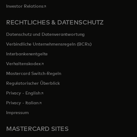
wird in einer neuen Registerkarte geöffnet
Investor Relations
RECHTLICHES & DATENSCHUTZ
Datenschutz und Datenverantwortung
Verbindliche Unternehmensregeln (BCRs)
Interbankenentgelte
wird in einer neuen Registerkarte geöffnet
Verhaltenskodex
Mastercard Switch-Regeln
Regulatorischer Überblick
wird in einer neuen Registerkarte geöffnet
Privacy - English
wird in einer neuen Registerkarte geöffnet
Privacy - Italian
Impressum
MASTERCARD SITES