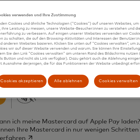
kann ich mit Apple Pay be
ookies verwenden und Ihre Zustimmung
den Cookies und ähnliche Technologien ("Cookies") auf unseren Websites, um 
, ihre Leistung zu messen, unsere Website-Besucher:innen zu verstehen und di
nen Ihre Mastercard auch mit Apple Pay weltweit kontaktl
enerfahrung zu verbessern. Auf einigen unserer Websites verwenden wir Cook
 zu schalten, die auf den Browsing-Aktivitäten und Interessen der Benutzer:in
rant, am Ticketautomaten oder im Einzelhandel – in der S
d anderen Websites basieren. Klicken Sie unten auf "Cookies verwalten", um zu
oder Spar – überall, wo Ihre Mastercard kontaktlos akzept
kies wir auf dieser Website verwenden und warum. Sie können Ihre Einstellung
dem Sie den Link "Cookies verwalten" am unteren Rand des Bildschirms nutzen (
card mit Apple Pay einsetzen.
s Button und nicht als Link verfügbar). Dazu gehört auch die Ablehnung einiger 
kennen bereits am Kontaktlos-Symbol am Zahlterminal, da
t Ausnahme derjenigen, die für das Funktionieren der Website unbedingt erford
eptiert wird.
Cookies akzeptieren
Alle ablehnen
Cookies verwalten
ann ich meine Mastercard auf Apple Pay laden
önnen Ihre Mastercard in nur wenigen Schritten
wird in einer neuen Registerkarte geöf
erfahren