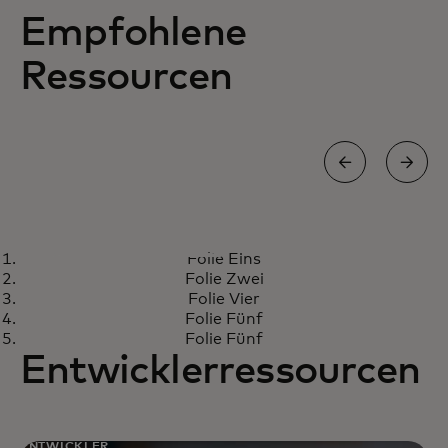
Empfohlene
Ressourcen
ARTIKEL
Folie Eins
Forrester bezeichnet
Erfahren Sie mehr
Folie Zwei
Mastercard Cyber Quant als
Folie Vier
starken Akteur
Folie Fünf
Folie Fünf
Entwicklerressourcen
ENTWICKLER