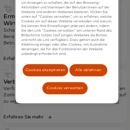
um Anzeigen zu schalten, die auf den Browsing-
Aktivitäten und Interessen der Benutzer:innen auf der
Website und anderen Websites basieren. Klicken Sie
Ermöglichen Sie eine sichere digitale
unten auf "Cookies verwalten", um zu erfahren, welche
Cookies wir auf dieser Website verwenden und warum.
Wirtschaft
Sie können Ihre Einstellungen jederzeit ändern, indem
Schaffen Sie eine sicherere Zukunft mit unseren
Sie den Link "Cookies verwalten" am unteren Rand des
Bildschirms nutzen (auf einigen Websites als Button
Beratungsdiensten für Cybersicherheit und
und nicht als Link verfügbar). Dazu gehört auch die
Betrugspräventionslösungen.
Ablehnung einiger oder aller Cookies, mit Ausnahme
derjenigen, die für das Funktionieren der Website
unbedingt erforderlich sind.
Erfahren Sie mehr
Cookies akzeptieren
Alle ablehnen
Verbessern Sie den Chargeback-Schutz
Cookies verwalten
Verfolgen Sie Rückbuchungen während des gesamten
Zahlungslebenszyklus, um das Erlebnis nach dem Kauf
zu verbessern.
Erfahren Sie mehr