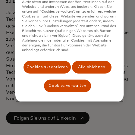
zu Daten bei Capital One entdeckt hatte.
Aktivitäten und Interessen der Benutzer:innen auf der
Website und anderen Websites basieren. Klicken Sie
unten auf "Cookies verwalten", um zu erfahren, welche
Jess ist eine Verfechterin für Frauen in der
Cookies wir auf dieser Website verwenden und warum.
Technologie sowohl bei Mastercard als auch in der
Sie können Ihre Einstellungen jederzeit ändern, indem
gesamten Branche. Derzeit sitzt sie im Partner
Sie den Link "Cookies verwalten" am unteren Rand des
Bildschirms nutzen (auf einigen Websites als Button
Executive Council von PayTech Women, nachdem sie
und nicht als Link verfügbar). Dazu gehört auch die
zuvor im Vorstand tätig war. Sie sitzt in den
Ablehnung einiger oder aller Cookies, mit Ausnahme
Vorständen sowohl der CNO Financial Group als
derjenigen, die für das Funktionieren der Website
unbedingt erforderlich sind.
auch von Make-A-Wish Philadelphia, Delaware &
Susquehanna Valley. Als führende Stimme im
Fintech-Bereich ist Jess Mitwirkende für den Forbes
Cookies akzeptieren
Alle ablehnen
Technology Council. Sie ist ausserdem Alumnus des
Vanguard Leadership Program, wo sie ein Jahr lang
mit anderen Unternehmen an sozialer
Cookies verwalten
Verantwortung für Gleichberechtigung und
Nachhaltigkeit in gefährdeten Märkten arbeitete.
wird in einer neuen Registerkarte geöffnet
Folgen Sie uns auf LinkedIn