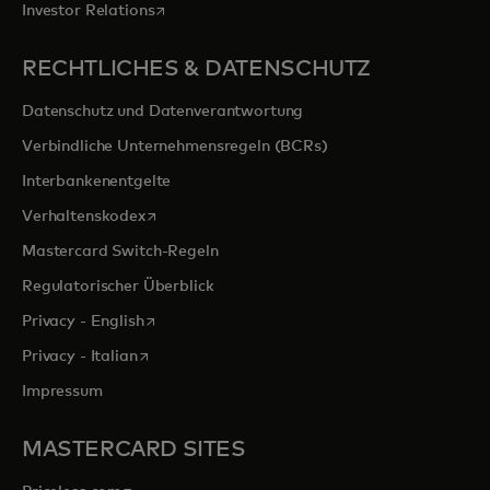
wird in einer neuen Registerkarte geöffnet
Investor Relations
RECHTLICHES & DATENSCHUTZ
Datenschutz und Datenverantwortung
Verbindliche Unternehmensregeln (BCRs)
Interbankenentgelte
wird in einer neuen Registerkarte geöffnet
Verhaltenskodex
Mastercard Switch-Regeln
Regulatorischer Überblick
wird in einer neuen Registerkarte geöffnet
Privacy - English
wird in einer neuen Registerkarte geöffnet
Privacy - Italian
Impressum
MASTERCARD SITES