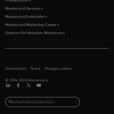
wird in einer neuen Registerkarte geöffnet
Priceless.com
wird in einer neuen Registerkarte geöffnet
Mastercard Services
wird in einer neuen Registerkarte geöffn
Mastercard Entwickler
wird in einer neuen Registerkarte
Mastercard Marketing Center
wird in einer neuen Registerka
Zentrum für Inklusives Wachstum
Datenschutz
Terms
Manage cookies
© 1994-2026 Mastercard
Linkedin
Facebook
Twitter/X
Youtube
Select
a
country