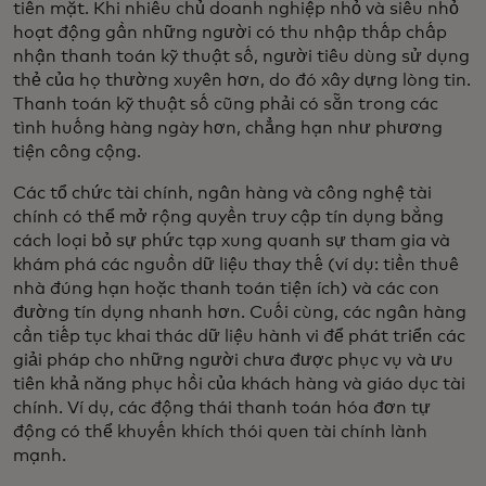
tiền mặt. Khi nhiều chủ doanh nghiệp nhỏ và siêu nhỏ
hoạt động gần những người có thu nhập thấp chấp
nhận thanh toán kỹ thuật số, người tiêu dùng sử dụng
thẻ của họ thường xuyên hơn, do đó xây dựng lòng tin.
Thanh toán kỹ thuật số cũng phải có sẵn trong các
tình huống hàng ngày hơn, chẳng hạn như phương
tiện công cộng.
Các tổ chức tài chính, ngân hàng và công nghệ tài
chính có thể mở rộng quyền truy cập tín dụng bằng
cách loại bỏ sự phức tạp xung quanh sự tham gia và
khám phá các nguồn dữ liệu thay thế (ví dụ: tiền thuê
nhà đúng hạn hoặc thanh toán tiện ích) và các con
đường tín dụng nhanh hơn. Cuối cùng, các ngân hàng
cần tiếp tục khai thác dữ liệu hành vi để phát triển các
giải pháp cho những người chưa được phục vụ và ưu
tiên khả năng phục hồi của khách hàng và giáo dục tài
chính. Ví dụ, các động thái thanh toán hóa đơn tự
động có thể khuyến khích thói quen tài chính lành
mạnh.