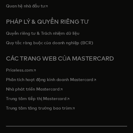
opens in a new tab
Quan hệ nhà đầu tư
PHÁP LÝ & QUYỀN RIÊNG TƯ
Quyền riêng tư & Trách nhiệm dữ liệu
Quy tắc ràng buộc của doanh nghiệp (BCR)
CÁC TRANG WEB CỦA MASTERCARD
opens in a new tab
Priceless.com
opens in a new tab
Phân tích hoạt động kinh doanh Mastercard
opens in a new tab
Nhà phát triển Mastercard
opens in a new tab
Trung tâm tiếp thị Mastercard
opens in a new tab
Trung tâm tăng trưởng bao trùm