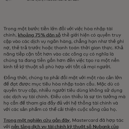
Trong một bước tiến lớn đối với việc hòa nhập tài
chính,
khoảng 75% dân số
thế giới hiện có quyền truy
cập vào các dịch vụ ngân hàng, chẳng hạn như thẻ ghi
nợ, thẻ trả trước hoặc thanh toán thời gian thực. Khả
năng tiếp cận tốt hơn vào các công cụ có nghĩa là
chúng ta đang tiến gần hơn đến việc tạo ra một nền
kinh tế kỹ thuật số phù hợp với tất cả mọi người.
Đồng thời, chúng ta phải đối mặt với một rào cản lớn
để đạt được mục tiêu hòa nhập toàn cầu. Mặc dù có
quyền truy cập, nhiều người tiêu dùng không sử dụng
các dịch vụ tài chính. Điều còn thiếu là sự tin tưởng mà
họ cần để tham gia đầy đủ với hệ thống tài chính và
với các sản phẩm có thể cải thiện cuộc sống của họ.
Trong một nghiên cứu gần đây
, Mastercard đã hợp tác
với
nền tảng dịch vụ tài chính kỹ thuật số Nubank của