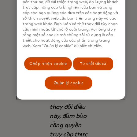
bên thứ ba, để cải thiện trang web, đo lượng khách
trưởng
truy cập, nâng cao trải nghiệm của bạn và cung
cấp cho bạn quảng cáo dựa trên các hoạt động và
thành trên
sở thích duyệt web của bạn trên trang này và các
toàn thế giới
trang web khác. Bạn luôn có thể thay đổi tùy chọn
của mình hoặc từ chối ở cuối trang. Vui lòng lưu ý
vẫn chưa
rằng một số cookie mà chúng tôi sử dụng là cần
thiết cho hoạt động của các phần trong trang
được tiếp cận
web. Xem “Quản lý cookie” để biết chi tiết.
với các sản
phẩm ngân
Chấp nhận cookie
Từ chối tất cả
hàng. Làm
việc cùng
Quản lý cookie
nhau, chúng
ta có thể
thay đổi điều
này, đảm bảo
rằng quyền
truy cập thực