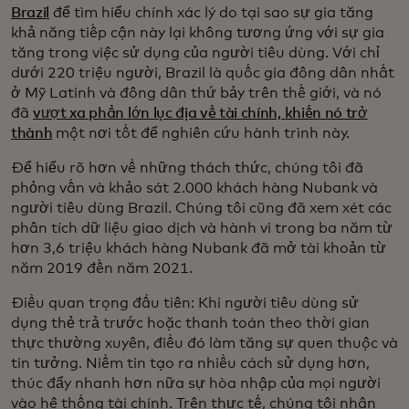
Brazil
để tìm hiểu chính xác lý do tại sao sự gia tăng
khả năng tiếp cận này lại không tương ứng với sự gia
tăng trong việc sử dụng của người tiêu dùng. Với chỉ
dưới 220 triệu người, Brazil là quốc gia đông dân nhất
ở Mỹ Latinh và đông dân thứ bảy trên thế giới, và nó
đã
vượt xa phần lớn lục địa về tài chính, khiến nó trở
thành
một nơi tốt để nghiên cứu hành trình này.
Để hiểu rõ hơn về những thách thức, chúng tôi đã
phỏng vấn và khảo sát 2.000 khách hàng Nubank và
người tiêu dùng Brazil. Chúng tôi cũng đã xem xét các
phân tích dữ liệu giao dịch và hành vi trong ba năm từ
hơn 3,6 triệu khách hàng Nubank đã mở tài khoản từ
năm 2019 đến năm 2021.
Điều quan trọng đầu tiên: Khi người tiêu dùng sử
dụng thẻ trả trước hoặc thanh toán theo thời gian
thực thường xuyên, điều đó làm tăng sự quen thuộc và
tin tưởng. Niềm tin tạo ra nhiều cách sử dụng hơn,
thúc đẩy nhanh hơn nữa sự hòa nhập của mọi người
vào hệ thống tài chính. Trên thực tế, chúng tôi nhận