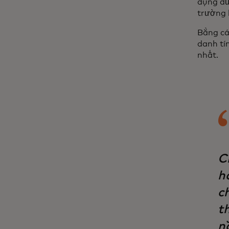
dụng dữ
trường 
Bằng cá
danh tí
nhất.
C
hà
c
t
n