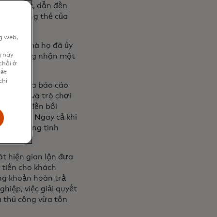
en thuộc, dẫn đến
đã sử dụng thẻ của
g web,
ao dịch mà họ đã ủy
n
g này
 là cố gắng nhận một
chối ở
iết
chi
thương gia báo cáo
 điện tử và trò chơi
ờng dẫn đến bồi
ủa ai đó. Ngay cả khi
hấp, những tình
át hiện gian lận đưa
n tiền cho khách
ng khoản hoàn trả
hiệp, việc giải quyết
a thủ công vừa tốn