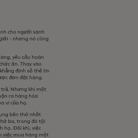
ành cho người sành
 giới - nhưng nó cũng
hàng, yêu cầu hoàn
 thức ăn. Thay vào
khẳng định số thẻ tín
được đơn đặt hàng.
 trả. Nhưng khi một
nhận ra hàng hóa
ua ví của họ.
dụng bên thứ nhất
thứ ba, trong đó tội
 họ. Đôi khi, việc
ên việc mua hàng một