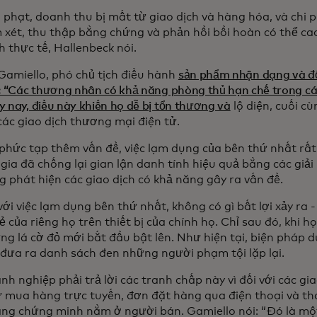
n phạt, doanh thu bị mất từ giao dịch và hàng hóa, và chi 
m xét, thu thập bằng chứng và phản hồi bồi hoàn có thể ca
h thực tế, Hallenbeck nói.
Gamiello, phó chủ tịch điều hành
sản phẩm nhận dạng và đổ
t: “Các thương nhân có khả năng phòng thủ hạn chế trong cá
 nay, điều này khiến họ dễ bị tổn thương và
lộ diện, cuối c
 các giao dịch thương mại điện tử.
phức tạp thêm vấn đề, việc lạm dụng của bên thứ nhất rất
gia đã chống lại gian lận danh tính hiệu quả bằng các giải
g phát hiện các giao dịch có khả năng gây ra vấn đề.
ới việc lạm dụng bên thứ nhất, không có gì bất lợi xảy ra
 của riêng họ trên thiết bị của chính họ. Chỉ sau đó, khi h
ững lá cờ đỏ mới bắt đầu bật lên. Như hiện tại, biện pháp
 đưa ra danh sách đen những người phạm tội lặp lại.
h nghiệp phải trả lời các tranh chấp này vì đối với các gia
 mua hàng trực tuyến, đơn đặt hàng qua điện thoại và th
ng chứng minh nằm ở người bán. Gamiello nói: “Đó là mộ