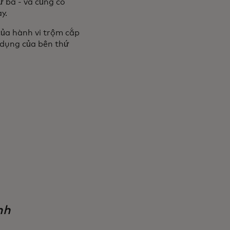
ứ ba - và củng cố
ày.
ủa hành vi trộm cắp
m dụng của bên thứ
nh