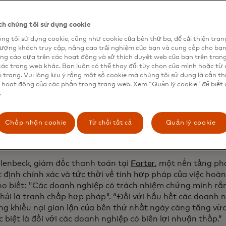
p pháp hoặc người bán đã tính phí dưới một tên không qu
n. Trong các trường hợp khác, chủ thẻ không biết con họ 
h chúng tôi sử dụng cookie
hông có sự cho phép của họ.
ng tôi sử dụng cookie, cũng như cookie của bên thứ ba, để cải thiện tran
ôi khi khách hàng cố tình cố gắng lấy tín dụng cho một gi
lượng khách truy cập, nâng cao trải nghiệm của bạn và cung cấp cho bạ
ng cáo dựa trên các hoạt động và sở thích duyệt web của bạn trên tran
 có thể hối tiếc về việc mua hàng bốc đồng, hoặc đơn giản
các trang web khác. Bạn luôn có thể thay đổi tùy chọn của mình hoặc từ 
đó miễn phí.
i trang. Vui lòng lưu ý rằng một số cookie mà chúng tôi sử dụng là cần th
 hoạt động của các phần trong trang web. Xem “Quản lý cookie” để biết 
ệt hại cộng lại. Ví dụ, một cuộc khảo sát năm 2020 về các 
.
% tranh chấp về đăng ký và hàng hóa kỹ thuật số
, như sách
yến, là lạm dụng bên thứ nhất. Những tranh chấp này thư
ời hạn cho khoản phí được ghi có lại trên thẻ thanh toán c
Từ chối tất cả
Chấp nhận cookie
Quản lý cookie
ơng nhân tránh được khoản bồi hoàn khi kết thúc tranh c
ày rất tốn kém và tốn thời gian để họ chiến đấu.
llenbeck, giám đốc thanh toán tại
Forter
, một nền tảng ph
 định chính xác và tức thời về tính hợp pháp của việc hoà
ho biết: "Các doanh nghiệp có trách nhiệm chứng minh rằ
hải là tranh chấp hợp pháp". “Đối với hầu hết các doanh ng
ạng khiếu nại gian lận của bên thứ nhất ngày càng tăng vừ
 biệt là đối với các doanh nghiệp có biên lợi nhuận thấp.”