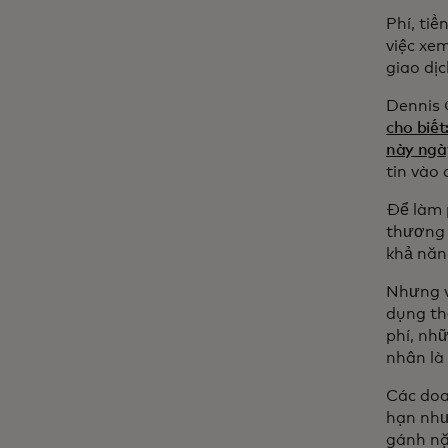
Phí, tiề
việc xe
giao dịc
Dennis 
cho biế
này ngày
tin vào
Để làm 
thương 
khả năn
Nhưng v
dụng thẻ
phí, nh
nhân là
Các doan
hạn như
gánh nặ