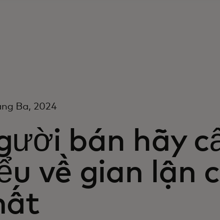
áng Ba, 2024
gười bán hãy c
ểu về gian lận 
hất