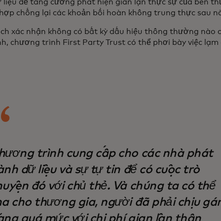
 liệu để tăng cường phát hiện gian lận thực sự của bên th
hợp chống lại các khoản bồi hoàn không trung thực sau n
ch xác nhận không có bất kỳ dấu hiệu thông thường nào c
nh, chương trình First Party Trust có thể phơi bày việc lạ
hương trình cung cấp cho các nhà phát
nh dữ liệu và sự tự tin để có cuộc trò
huyện đó với chủ thẻ. Và chúng ta có thể
ha cho thương gia, người đã phải chịu gá
ặng quá mức với chi phí gian lận thân