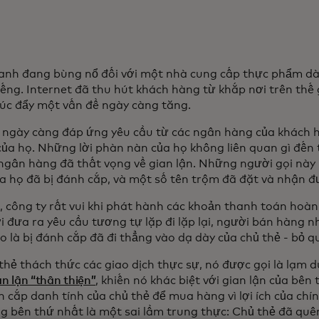
anh đang bùng nổ đối với một nhà cung cấp thực phẩm d
tiếng. Internet đã thu hút khách hàng từ khắp nơi trên thế
úc đẩy một vấn đề ngày càng tăng.
 ngày càng đáp ứng yêu cầu từ các ngân hàng của khách 
n của họ. Những lời phàn nàn của họ không liên quan gì đến
 ngân hàng đã thất vọng về gian lận. Những người gọi này 
a họ đã bị đánh cắp, và một số tên trộm đã đặt và nhận 
, công ty rất vui khi phát hành các khoản thanh toán hoàn
i đưa ra yêu cầu tương tự lặp đi lặp lại, người bán hàng 
o là bị đánh cắp đã đi thẳng vào dạ dày của chủ thẻ - bỏ q
 thẻ thách thức các giao dịch thực sự, nó được gọi là lạm 
an lận “thân thiện”
, khiến nó khác biệt với gian lận của bên 
cắp danh tính của chủ thẻ để mua hàng vì lợi ích của chính
g bên thứ nhất là một sai lầm trung thực: Chủ thẻ đã qu