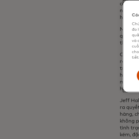
cách hợ
nhầm lẫ
Các
họ mà k
Chú
Nhưng đ
đo 
quả
quyền -
và 
thứ gì 
cuố
cho
Các thi
tiết
rằng
75
trực tu
hoàn, th
một thư
huống n
Jeff Ha
ra quyết
hàng, c
không p
tình tr
kém, đặc