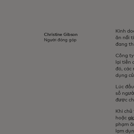
Kinh do
Christine Gibson
ăn nổi 
Người đóng góp
đang th
Công ty
lại tiề
đó, các
dụng củ
Lúc đầu
số ngườ
được ch
Khi chủ
hoặc
gi
phạm ăn 
lạm dụn