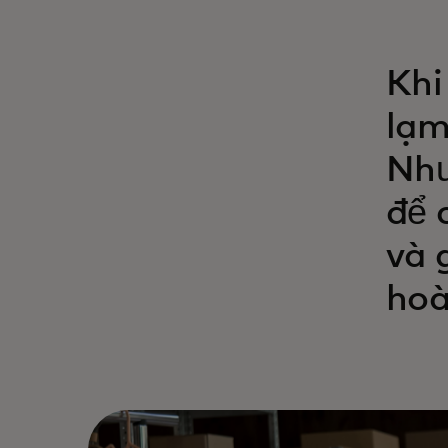
Khi
lạm
Như
để 
và 
hoà