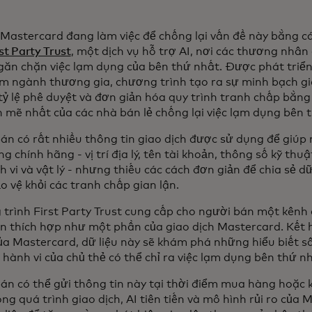
 Mastercard đang làm việc để chống lại vấn đề này bằng c
rst Party Trust
, một dịch vụ hỗ trợ AI, nơi các thương nhân
ngăn chặn việc lạm dụng của bên thứ nhất. Được phát triển
m ngành thương gia, chương trình tạo ra sự minh bạch gia
tỷ lệ phê duyệt và đơn giản hóa quy trình tranh chấp bằng
 mẽ nhất của các nhà bán lẻ chống lại việc lạm dụng bên t
án có rất nhiều thông tin giao dịch được sử dụng để giúp 
 chính hãng - vị trí địa lý, tên tài khoản, thông số kỹ thuật
 vi và vật lý - nhưng thiếu các cách đơn giản để chia sẻ dữ
o vệ khỏi các tranh chấp gian lận.
trình First Party Trust cung cấp cho người bán một kênh 
in thích hợp như một phần của giao dịch Mastercard. Kết 
a Mastercard, dữ liệu này sẽ khám phá những hiểu biết sâ
 hành vi của chủ thẻ có thể chỉ ra việc lạm dụng bên thứ n
án có thể gửi thông tin này tại thời điểm mua hàng hoặc 
ong quá trình giao dịch, AI tiên tiến và mô hình rủi ro của