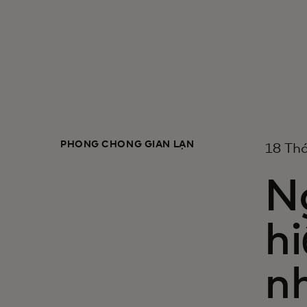
PHÒNG CHỐNG GIAN LẬN
18 Th
N
hi
n