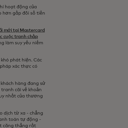
phí hoạt động của
o hơn gấp đôi số tiền
i mới tại Mastercard
c cuộc tranh chấp
ùng làm suy yếu niềm
 khó phát hiện. Các
 pháp xác thực có
 - khách hàng đang sử
ọ tranh cãi về khoản
 duy nhất của thương
o dịch từ xa - chẳng
anh toán tự động -
t căng thẳng rất