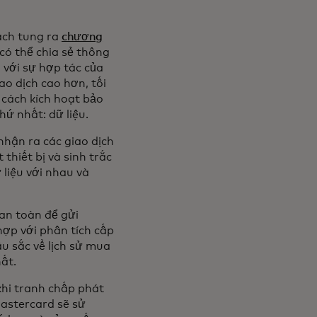
ách tung ra
chương
 có thể chia sẻ thông
 với sự hợp tác của
o dịch cao hơn, tối
 cách kích hoạt bảo
hứ nhất: dữ liệu.
nhận ra các giao dịch
 thiết bị và sinh trắc
 liệu với nhau và
an toàn để gửi
hợp với phân tích cấp
u sắc về lịch sử mua
hất.
khi tranh chấp phát
 Mastercard sẽ sử