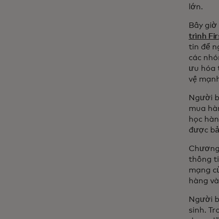
lớn.
Bây giờ
trình Fi
tin để 
các nhó
ưu hóa 
vệ mạnh
Người b
mua hàng
học hành
được bả
Chương 
thông t
mạng củ
hàng và
Người b
sinh. Tr