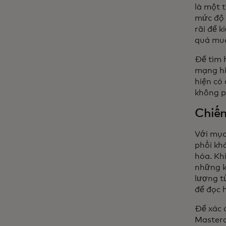
là một 
mức độ 
rãi để 
quá muộ
Để tìm 
mạng hi
hiện có
không ph
Chiến
Với mục
phối kh
hóa. Kh
những k
lượng t
để đọc 
Để xác 
Masterc