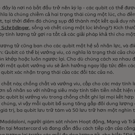
 đây là nơi nó bắt đầu trở nên kỳ lạ - các qubit có thể đư
ghĩa là chúng chiếm cả hai trạng thái cùng một lúc, cho đế
t, tại thời điểm đó chúng sụp đổ thành một kết quả duy n
 Schrödinger
, sống và chết cùng một lúc không?) Kích thư
 tính lượng tử gợi ra tất cả các giải pháp khả thi cho mộ
lượng tử cũng ban cho các qubit một hệ số nhân lực, và đi
n: Qubit có thể bị vướng víu, có nghĩa là trạng thái của c
ôn khớp hoặc luôn ngược lại. Cho dù chúng cách xa nhau 
 với một qubit vướng víu sẽ ảnh hưởng ngay lập tức đến cá
qubit xác nhận trạng thái của các đối tác của nó.
h chất này, chồng chất và vướng víu, cấp cho các máy tính 
n số nhân so với những siêu máy tính tiên tiến nhất hiện 
ác qubit bị vướng víu trong chồng chất ghi lại mọi kết hợp
 chúng, vì vậy mỗi qubit bổ sung tăng gấp đôi dung lượng d
giá trị, ba qubit lưu trữ tám và 50 lưu trữ hơn một nghìn t
Maddaloni, người giám sát nhóm Hoạt động, Mạng và Trả
ên tại Mastercard và đang dẫn đầu cách tiếp cận của côn