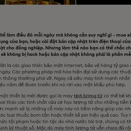
thể làm điều đó mỗi ngày mà không cần suy nghĩ gì - mua 
dụng của bạn, hoặc cài đặt bản cập nhật trên điện thoại củ
mật cho đồng nghiệp. Nhưng làm thế nào bạn có thể chắc ch
 sẽ không bị hack hoặc bản cập nhật không phải là phần m
lời là các giao thức bảo mật internet, bảo vệ hàng tỷ giao 
 ngày. Các phương pháp mã hóa hiện đại sử dụng các thuậ
h thông thường phá vỡ. Ngay cả siêu máy tính mạnh nhất
iệu năm để đoán trước khi nó rơi vào mật khẩu phù hợp.
ột thiết bị mới được gọi là máy
tính lượng tử
có thể bẻ k
hai thác các tính chất của cơ học lượng tử cho những tiến
ức mạnh xử lý, những cỗ máy này có tiềm năng giúp các n
ác loại thuốc bom tấn hoặc thiết kế pin hiệu quả cao. Tuy 
chức tội phạm hoặc tin tặc do nhà nước tài trợ, chúng có t
ninh kỹ thuật số. Mặc dù máy tính lượng tử vẫn chưa đủ rộ