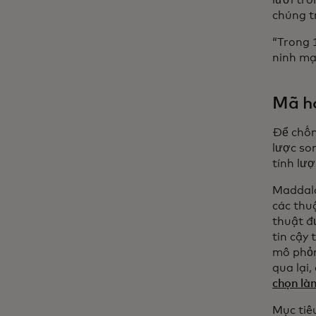
lưới tro
chúng t
“Trong 
ninh mạ
Mã h
Để chốn
lược so
tính lư
Maddalo
các thu
thuật đ
tin cậy
mô phỏn
qua lại
chọn là
Mục tiê