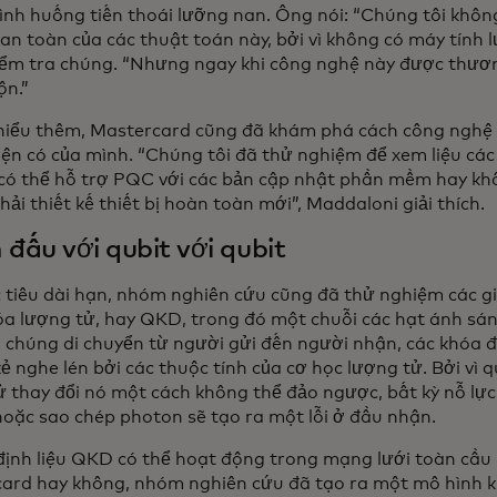
tình huống tiến thoái lưỡng nan. Ông nói: “Chúng tôi không
an toàn của các thuật toán này, bởi vì không có máy tính 
kiểm tra chúng. “Nhưng ngay khi công nghệ này được thươn
n.”
hiểu thêm, Mastercard cũng đã khám phá cách công nghệ c
ện có của mình. “Chúng tôi đã thử nghiệm để xem liệu cá
 có thể hỗ trợ PQC với các bản cập nhật phần mềm hay khô
ải thiết kế thiết bị hoàn toàn mới”, Maddaloni giải thích.
 đấu với qubit với qubit
 tiêu dài hạn, nhóm nghiên cứu cũng đã thử nghiệm các g
óa lượng tử, hay QKD, trong đó một chuỗi các hạt ánh s
i chúng di chuyển từ người gửi đến người nhận, các khóa đ
ẻ nghe lén bởi các thuộc tính của cơ học lượng tử. Bởi vì 
ử thay đổi nó một cách không thể đảo ngược, bất kỳ nỗ lự
hoặc sao chép photon sẽ tạo ra một lỗi ở đầu nhận.
định liệu QKD có thể hoạt động trong mạng lưới toàn cầu
ard hay không, nhóm nghiên cứu đã tạo ra một mô hình ki