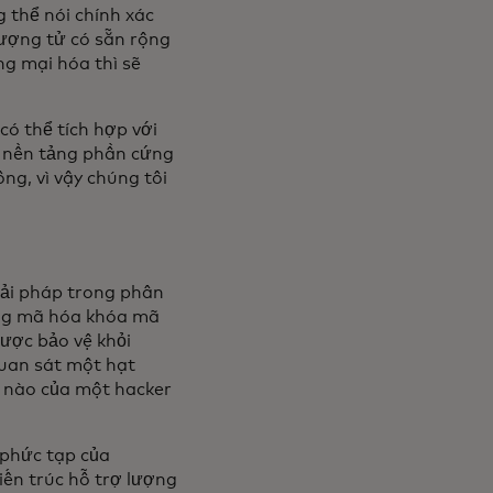
 thể nói chính xác
lượng tử có sẵn rộng
g mại hóa thì sẽ
ó thể tích hợp với
c nền tảng phần cứng
ng, vì vậy chúng tôi
iải pháp trong phân
áng mã hóa khóa mã
ược bảo vệ khỏi
quan sát một hạt
c nào của một hacker
 phức tạp của
ến trúc hỗ trợ lượng