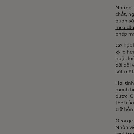
Nhưng -
chất, n
quan sá
mèo của
phép máy
Cơ học 
kỳ lạ hơ
hoặc lu
đổi đối
sát một 
Hai tín
mạnh hơ
được. C
thái của
trữ bốn 
George 
Nhân vi