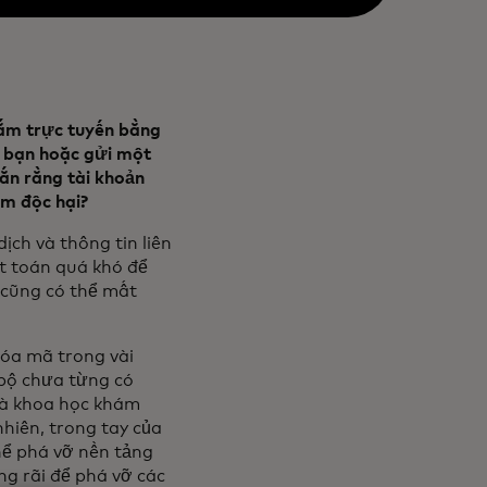
sắm trực tuyến bằng
a bạn hoặc gửi một
ắn rằng tài khoản
ềm độc hại?
dịch và thông tin liên
t toán quá khó để
 cũng có thể mất
hóa mã trong vài
 bộ chưa từng có
hà khoa học khám
nhiên, trong tay của
hể phá vỡ nền tảng
ng rãi để phá vỡ các