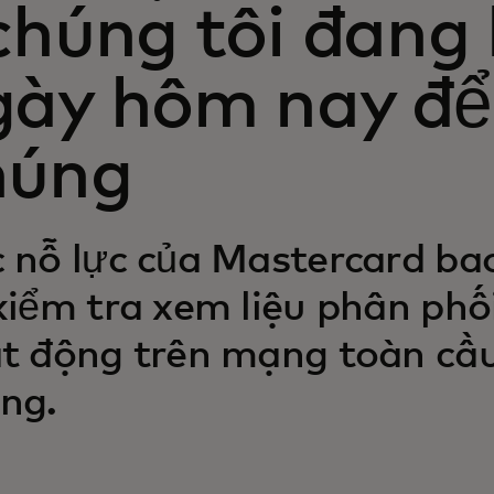
chúng tôi đang 
gày hôm nay để
húng
 nỗ lực của Mastercard ba
kiểm tra xem liệu phân phố
t động trên mạng toàn cầu
ng.