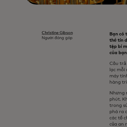
Christine Gibson
Bạn có 
Người đóng góp
thẻ tín 
tệp bí 
của bạn
Câu trả 
lạc mỗi
máy tín
hàng tr
Nhưng m
phút. K
trong s
phá ra c
các tổ 
của an 