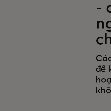
- 
n
c
Các
để 
hoạ
khô