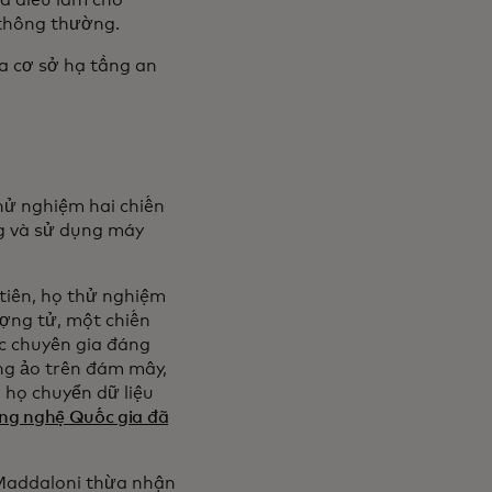
là điều làm cho
 thông thường.
a cơ sở hạ tầng an
hử nghiệm hai chiến
g và sử dụng máy
tiên, họ thử nghiệm
ợng tử, một chiến
c chuyên gia đáng
ng ảo trên đám mây,
 họ chuyển dữ liệu
ông nghệ Quốc gia đã
 Maddaloni thừa nhận