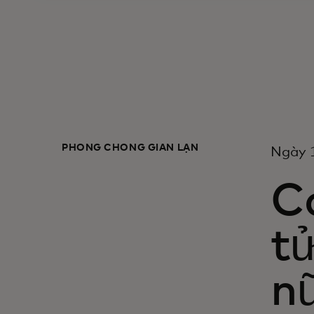
PHÒNG CHỐNG GIAN LẬN
Ngày 
C
tử
nữ