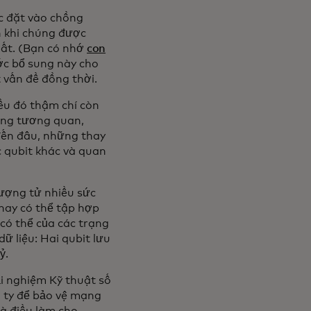
ợc đặt vào chồng
n khi chúng được
hất. (Bạn có nhớ
con
ớc bổ sung này cho
t vấn đề đồng thời.
ều đó thậm chí còn
húng tương quan,
đến đâu, những thay
c qubit khác và quan
lượng tử nhiều sức
nay có thể tập hợp
 có thể của các trạng
ữ liệu: Hai qubit lưu
ỷ.
i nghiệm Kỹ thuật số
g ty để bảo vệ mạng