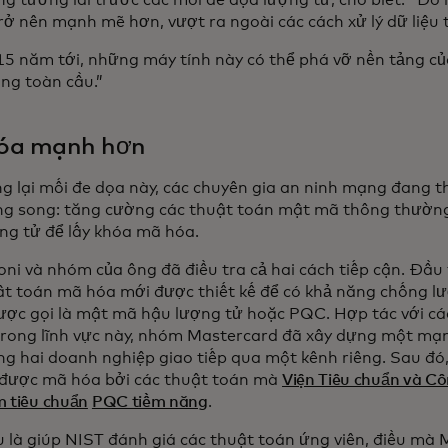
ng tương lai trước các mối đe dọa lượng tử, cho biết: “Đó 
rở nên mạnh mẽ hơn, vượt ra ngoài các cách xử lý dữ liệu
15 năm tới, những máy tính này có thể phá vỡ nền tảng củ
ng toàn cầu.”
óa mạnh hơn
g lại mối đe dọa này, các chuyên gia an ninh mạng đang t
ng song: tăng cường các thuật toán mật mã thông thườn
ợng tử để lấy khóa mã hóa.
ni và nhóm của ông đã điều tra cả hai cách tiếp cận. Đầu 
ật toán mã hóa mới được thiết kế để có khả năng chống lư
ược gọi là mật mã hậu lượng tử hoặc PQC. Hợp tác với cá
 trong lĩnh vực này, nhóm Mastercard đã xây dựng một mạ
g hai doanh nghiệp giao tiếp qua một kênh riêng. Sau đó,
, được mã hóa bởi các thuật toán mà
Viện Tiêu chuẩn và C
m tiêu chuẩn
PQC tiềm năng
.
u là giúp NIST đánh giá các thuật toán ứng viên, điều mà