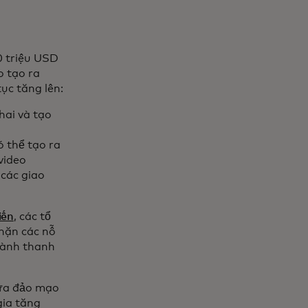
0 triệu USD
o tạo ra
ục tăng lên:
hai và tạo
ó thể tạo ra
video
 các giao
iến
, các tổ
chặn các nỗ
ngành thanh
lừa đảo mạo
gia tăng