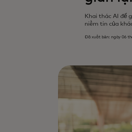
Khai thác AI để g
niềm tin của khá
Đã xuất bản: ngày 06 t