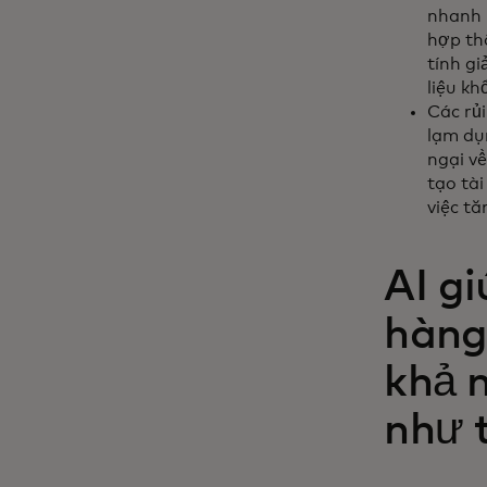
nhanh 
hợp thô
tính gi
liệu kh
Các rủ
lạm dụ
ngại v
tạo tà
việc t
AI g
hàng 
khả 
như 