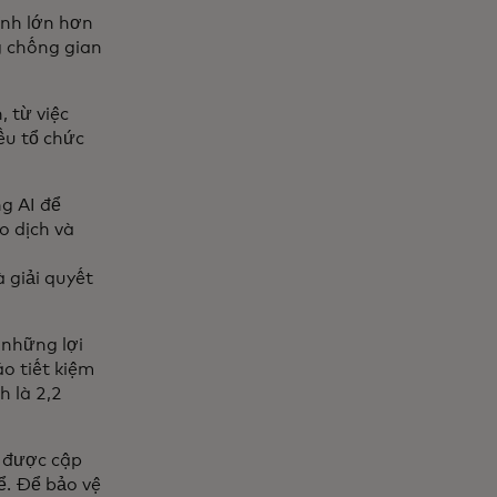
ính lớn hơn
g chống gian
 từ việc
ều tổ chức
ng AI để
o dịch và
à giải quyết
 những lợi
o tiết kiệm
h là 2,2
n được cập
ể. Để bảo vệ