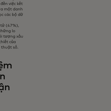
đến việc kết
 ra một danh
lọc các bộ dữ
 tử (47%),
Những lo
ối tượng xấu
thiết của
 thuật số.
iệm
ện
ận