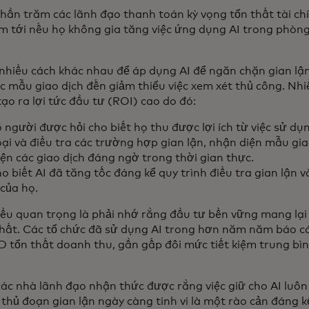
hần trăm các lãnh đạo thanh toán kỳ vọng tổn thất tài ch
m tới nếu họ không gia tăng việc ứng dụng AI trong phòn
nhiều cách khác nhau để áp dụng AI để ngăn chặn gian lận,
c mẫu giao dịch đến giảm thiểu việc xem xét thủ công. Nhi
ạo ra lợi tức đầu tư (ROI) cao do đó:
người được hỏi cho biết họ thu được lợi ích từ việc sử dụ
ại và điều tra các trường hợp gian lận, nhận diện mẫu gia
iện các giao dịch đáng ngờ trong thời gian thực.
 biết AI đã tăng tốc đáng kể quy trình điều tra gian lận v
 của họ.
, điều quan trọng là phải nhớ rằng đầu tư bền vững mang lại
hất. Các tổ chức đã sử dụng AI trong hơn năm năm báo cá
D tổn thất doanh thu, gần gấp đôi mức tiết kiệm trung bìn
các nhà lãnh đạo nhận thức được rằng việc giữ cho AI luô
 thủ đoạn gian lận ngày càng tinh vi là một rào cản đáng k