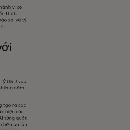
 hành vi có
tổn thất.
áo sai và tỷ
ận.
với
5 tỷ USD vào
 những năm
g tạo ra các
ực hiện các
 AI tổng quát
p hơn ba lần