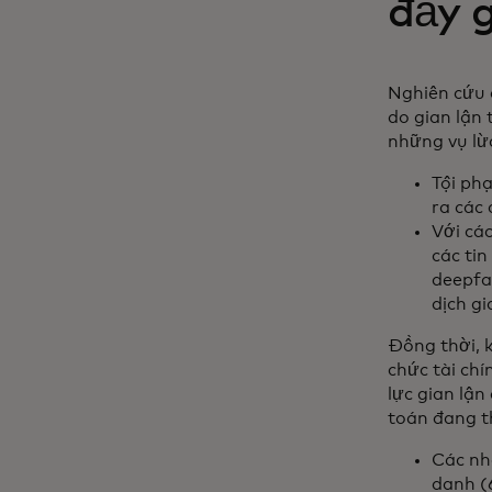
đẩy 
Nghiên cứu 
do gian lận
những vụ lừa
Tội phạ
ra các
Với các
các ti
deepfa
dịch g
Đồng thời, 
chức tài ch
lực gian lận
toán đang th
Các nh
danh (