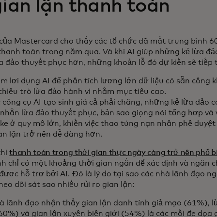
gian lận thanh toán
của Mastercard cho thấy các tổ chức đã mất trung bình 6
 thanh toán trong năm qua. Và khi AI giúp những kẻ lừa đả
 đảo thuyết phục hơn, những khoản lỗ đó dự kiến sẽ tiếp t
m lợi dụng AI để phân tích lượng lớn dữ liệu có sẵn công k
 chiêu trò lừa đảo hành vi nhắm mục tiêu cao.
 công cụ AI tạo sinh giá cả phải chăng, những kẻ lừa đảo c
n nhắn lừa đảo thuyết phục, bản sao giọng nói tổng hợp và 
ke ở quy mô lớn, khiến việc thao túng nạn nhân phê duyệt
ian lận trở nên dễ dàng hơn.
khi
thanh toán trong thời gian thực ngày càng trở nên phổ b
ính chỉ có một khoảng thời gian ngắn để xác định và ngăn 
 được hỗ trợ bởi AI. Đó là lý do tại sao các nhà lãnh đạo 
eo dõi sát sao nhiều rủi ro gian lận:
à lãnh đạo nhận thấy gian lận danh tính giả mạo (61%), 
60%) và gian lận xuyên biên giới (54%) là các mối đe dọa 