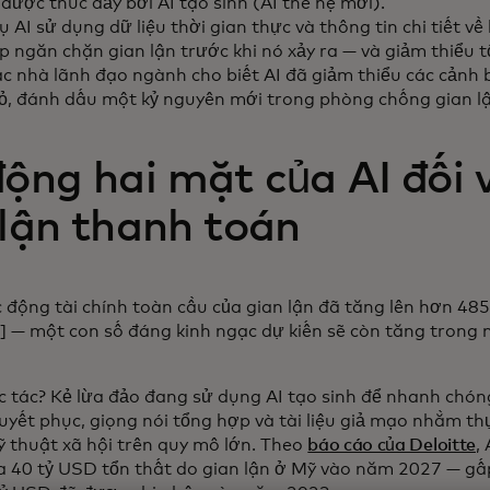
được thúc đẩy bởi AI tạo sinh (AI thế hệ mới).
 AI sử dụng dữ liệu thời gian thực và thông tin chi tiết về
p ngăn chặn gian lận trước khi nó xảy ra — và giảm thiểu 
c nhà lãnh đạo ngành cho biết AI đã giảm thiểu các cảnh b
 bỏ, đánh dấu một kỷ nguyên mới trong phòng chống gian l
ộng hai mặt của AI đối 
 lận thanh toán
c động tài chính toàn cầu của gian lận đã tăng lên hơn 48
 — một con số đáng kinh ngạc dự kiến sẽ còn tăng trong
c tác? Kẻ lừa đảo đang sử dụng AI tạo sinh để nhanh chón
uyết phục, giọng nói tổng hợp và tài liệu giả mạo nhằm th
ỹ thuật xã hội trên quy mô lớn. Theo
báo cáo của Deloitte
,
ra 40 tỷ USD tổn thất do gian lận ở Mỹ vào năm 2027 — gấ