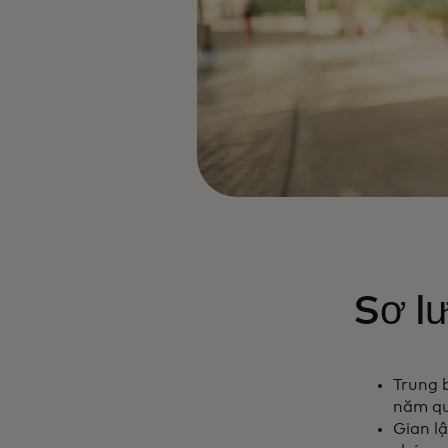
Sơ lư
Trung 
năm qu
Gian l