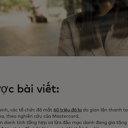
ợc bài viết:
bình, các tổ chức đã mất
60 triệu đô la
do gian lận thanh t
a, theo nghiên cứu của Mastercard.
ận danh tính tổng hợp và lừa đảo mạo danh đang gia tăn