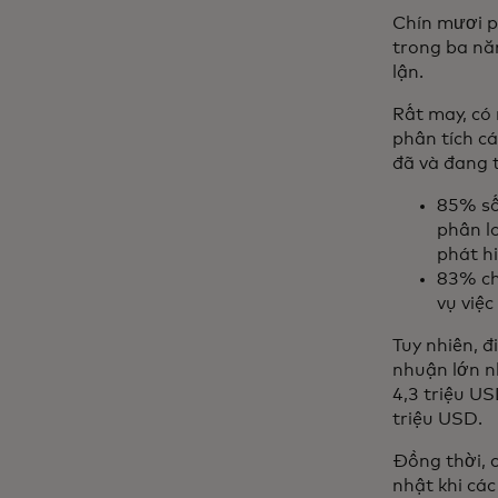
Chín mươi p
trong ba nă
lận.
Rất may, có 
phân tích cá
đã và đang t
85% số 
phân lo
phát h
83% cho
vụ việc
​​​Tuy nhiên
nhuận lớn n
4,3 triệu US
triệu USD.
Đồng thời, 
nhật khi các