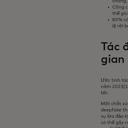
chóng, 
Công cụ
thể giú
83% cá
lệ rời
Tác đ
gian
Ước tính tá
năm 2023[1]
tới.
Một chất xú
deepfake th
vụ lừa đảo k
có thể gây 