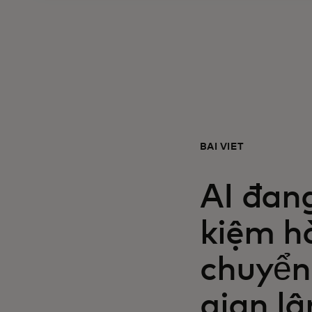
BÀI VIẾT
AI đan
kiệm h
chuyển
gian lậ