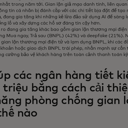
nhất trong năm tới. Gian lận giả mạo danh tính, liên quan 
ng tin cá nhân bị đánh cắp với các chi tiết bịa đặt để tạo
ả, đang gia tăng khi những kẻ lừa đảo sử dụng AI để sàng 
ổng lồ và xây dựng các hồ sơ đáng tin cậy hơn.
i ro đang gia tăng khác bao gồm gian lận thương mại điện
ng Mua ngay, Trả sau (BNPL) (42%) và deepfake (21%). 
ề gian lận thương mại điện tử và lạm dụng BNPL, khi các đ
i khoản hoặc giao dịch BNPL trái phép, nhấn mạnh sự cần 
ăng cường bảo vệ khách hàng trên toàn cảnh thanh toán kỹ
iúp các ngân hàng tiết k
triệu bằng cách cải thi
năng phòng chống gian l
thế nào