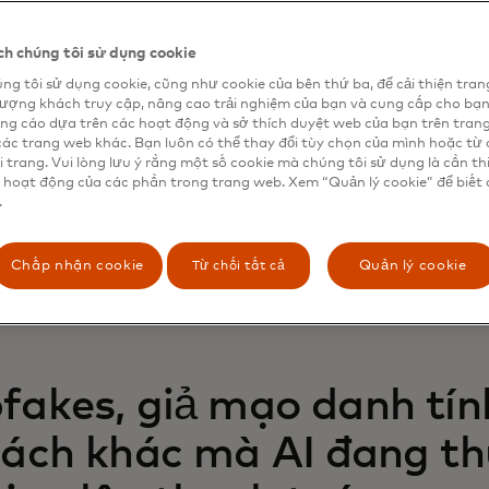
 tỷ USD đã được ghi nhận vào năm 2023.
gân hàng cũng đang đẩy mạnh nỗ lực — sử dụng AI để
chố
h chúng tôi sử dụng cookie
 Trước đây, các đội ngũ phòng chống gian lận đã thiết lập c
ng tôi sử dụng cookie, cũng như cookie của bên thứ ba, để cải thiện tran
quyết định giao dịch nào được phê duyệt hay chặn lại. Giờ 
lượng khách truy cập, nâng cao trải nghiệm của bạn và cung cấp cho bạ
ch dữ liệu để phát hiện các mẫu bất thường và đưa ra các 
ng cáo dựa trên các hoạt động và sở thích duyệt web của bạn trên tran
ông minh hơn theo thời gian thực.
các trang web khác. Bạn luôn có thể thay đổi tùy chọn của mình hoặc từ 
i trang. Vui lòng lưu ý rằng một số cookie mà chúng tôi sử dụng là cần th
 này đã mang lại hiệu quả.
Báo cáo ngăn chặn gian lận tha
 hoạt động của các phần trong trang web. Xem “Quản lý cookie” để biết 
.
stercard
, được thực hiện với sự hợp tác của Financial Tim
cho thấy 42% tổ chức phát hành và 26% tổ chức chấp nhậ
h được thiệt hại hơn 5 triệu USD từ các nỗ lực gian lận t
Từ chối tất cả
Chấp nhận cookie
Quản lý cookie
 Nhưng để tận dụng tối đa AI trong phòng chống gian lận, 
 chất lượng cao để đưa vào các mô hình nhằm đưa ra quyết 
fakes, giả mạo danh tín
cách khác mà AI đang th