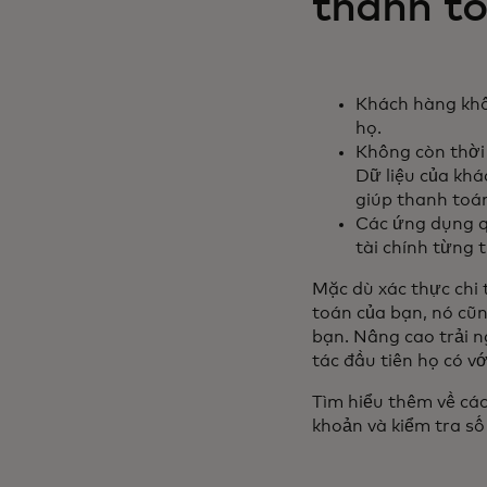
thanh to
Khách hàng khô
họ.
Không còn thời 
Dữ liệu của kh
giúp thanh toán
Các ứng dụng qu
tài chính từng 
Mặc dù xác thực chi t
toán của bạn, nó cũn
bạn. Nâng cao trải n
tác đầu tiên họ có vớ
Tìm hiểu thêm về các 
khoản và kiểm tra số