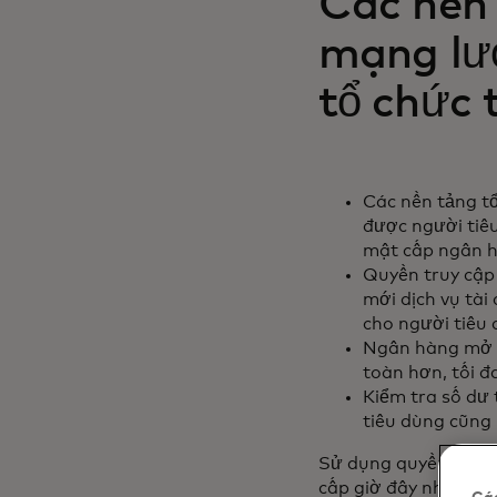
Các nền
mạng lướ
tổ chức 
Các nền tảng tổ
được người tiêu
mật cấp ngân h
Quyền truy cập
mới dịch vụ tài
cho người tiêu 
Ngân hàng mở đ
toàn hơn, tối đ
Kiểm tra số dư 
tiêu dùng cũng 
Sử dụng quyền truy c
cấp giờ đây nhận đượ