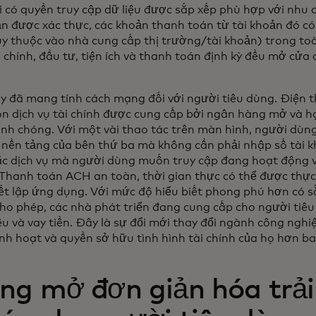
 có quyền truy cập dữ liệu được sắp xếp phù hợp với nhu 
ản được xác thực, các khoản thanh toán từ tài khoản đó c
ùy thuộc vào nhà cung cấp thị trường/tài khoản) trong t
i chính, đầu tư, tiện ích và thanh toán định kỳ đều mở cửa
y đã mang tính cách mạng đối với người tiêu dùng. Điện t
ọn dịch vụ tài chính được cung cấp bởi ngân hàng mở và 
nh chóng. Với một vài thao tác trên màn hình, người dùn
 nền tảng của bên thứ ba mà không cần phải nhập số tài 
c dịch vụ mà người dùng muốn truy cập đang hoạt động v
 Thanh toán ACH an toàn, thời gian thực có thể được thực 
hiết lập ứng dụng. Với mức độ hiểu biết phong phú hơn có 
ho phép, các nhà phát triển đang cung cấp cho người tiêu
iêu và vay tiền. Đây là sự đổi mới thay đổi ngành công ngh
inh hoạt và quyền sở hữu tình hình tài chính của họ hơn ba
ng mở đơn giản hóa trả