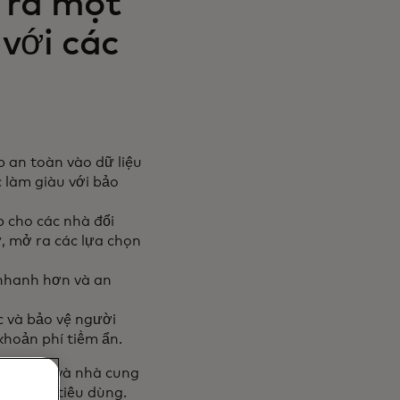
 ra một
 với các
p an toàn vào dữ liệu
 làm giàu với bảo
 cho các nhà đổi
ư, mở ra các lựa chọn
nhanh hơn và an
c và bảo vệ người
khoản phí tiềm ẩn.
ài chính và nhà cung
a người tiêu dùng.