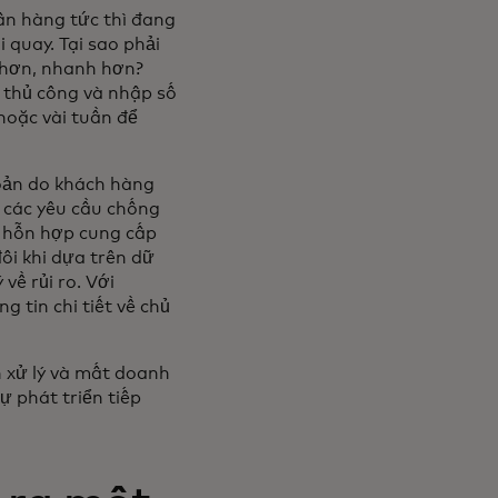
ân hàng tức thì đang
quay. Tại sao phải
n hơn, nhanh hơn?
n thủ công và nhập số
hoặc vài tuần để
hoản do khách hàng
h các yêu cầu chống
p hỗn hợp cung cấp
ôi khi dựa trên dữ
về rủi ro. Với
g tin chi tiết về chủ
 xử lý và mất doanh
ự phát triển tiếp