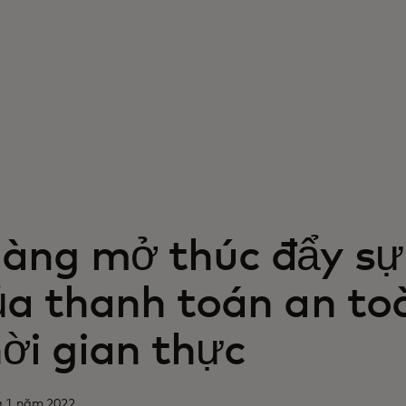
àng mở thúc đẩy sự
ủa thanh toán an to
ời gian thực
g 1 năm 2022