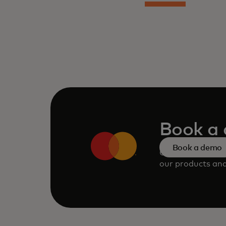
Book a
Book a demo
Consult our tea
our products and