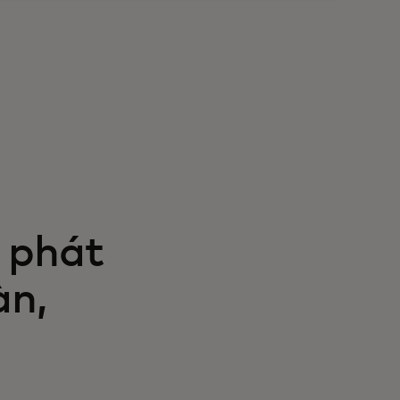
 phát
àn,