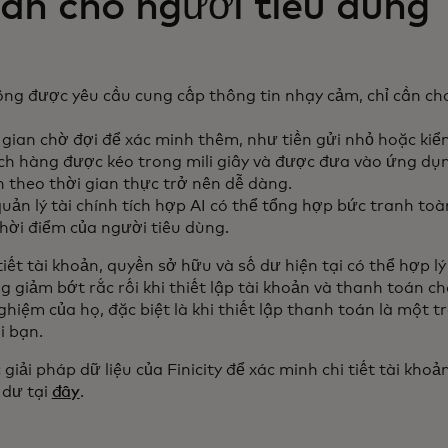
án cho người tiêu dùng
ng được yêu cầu cung cấp thông tin nhạy cảm, chỉ cần ch
gian chờ đợi để xác minh thêm, như tiền gửi nhỏ hoặc kiểm
ách hàng được kéo trong mili giây và được đưa vào ứng dụ
 theo thời gian thực trở nên dễ dàng.
ản lý tài chính tích hợp AI có thể tổng hợp bức tranh toàn
thời điểm của người tiêu dùng.
iết tài khoản, quyền sở hữu và số dư hiện tại có thể hợp l
g giảm bớt rắc rối khi thiết lập tài khoản và thanh toán c
ghiệm của họ, đặc biệt là khi thiết lập thanh toán là một
i bạn.
giải pháp dữ liệu của Finicity để xác minh chi tiết tài khoả
 dư tại
đây
.