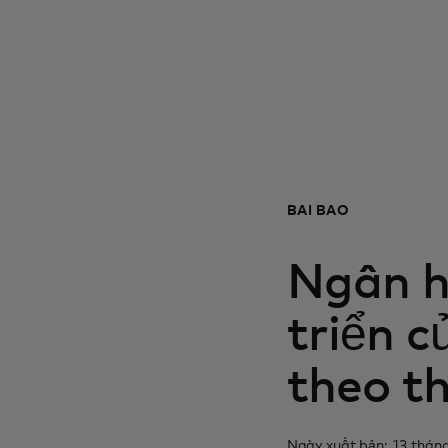
BÀI BÁO
Ngân h
triển c
theo th
Ngày xuất bản: 13 thán