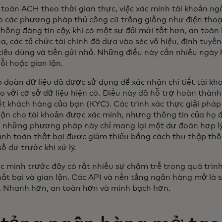
 toán ACH theo thời gian thực, việc xác minh tài khoản ng
 các phương pháp thủ công cũ trông giống như điện thoại 
không đáng tin cậy, khi có một sự đổi mới tốt hơn, an toà
 các tổ chức tài chính đã dựa vào séc vô hiệu, định tuyế
tiêu dùng và tiền gửi nhỏ. Những điều này cần nhiều ngày 
ỗi hoặc gian lận.
 đoàn dữ liệu đã được sử dụng để xác nhận chi tiết tài k
so với cơ sở dữ liệu hiện có. Điều này đã hỗ trợ hoàn thàn
ết khách hàng của bạn (KYC). Các trình xác thực giải phá
 lận cho tài khoản được xác minh, nhưng thông tin của họ đ
t, những phương pháp này chỉ mang lại một dự đoán hợp lý 
hanh toán thất bại được giảm thiểu bằng cách thu thập thôn
ố dư trước khi xử lý.
 minh trước đây có rất nhiều sự chậm trễ trong quá trình
ất bại và gian lận. Các API và nền tảng ngân hàng mở là s
. Nhanh hơn, an toàn hơn và minh bạch hơn.