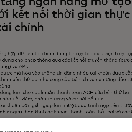
 tảng ngân hàng mở tạo
i kết nối thời gian thực
tài chính
ng hợp dữ liệu tài chính đáng tin cậy tạo điều kiện truy cậ
 dùng cho phép thông qua các kết nối truyền thống (được
àng) và API.
 được mã hóa vào thông tin đăng nhập tài khoản được cấp
 chính bên thứ ba, nhà cung cấp tiện ích và nền tảng đầu t
dùng.
ang làm cho các khoản thanh toán ACH của bên thứ ba 
a hóa tiết kiệm, phần thưởng và cơ hội đầu tư.
tài khoản đơn giản giúp làm mượt quá trình nạp tiền trướ
như người bán khỏi các khoản thanh toán thất bại và các 
ập an toàn, được người tiêu dùng cấp phép, các tổ chức t
c số dư tài khoản và dữ liệu ngay lập tức từ ngân hàng củ