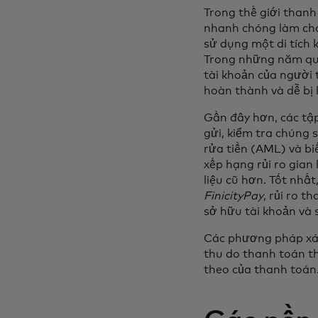
Trong thế giới thanh
nhanh chóng làm cho
sử dụng một di tích 
Trong những năm qua,
tài khoản của người 
hoàn thành và dễ bị l
Gần đây hơn, các tập
gửi, kiểm tra chúng 
rửa tiền (AML) và bi
xếp hạng rủi ro gian
liệu cũ hơn. Tốt nhấ
FinicityPay
, rủi ro t
sở hữu tài khoản và s
Các phương pháp xác
thu do thanh toán th
theo của thanh toán