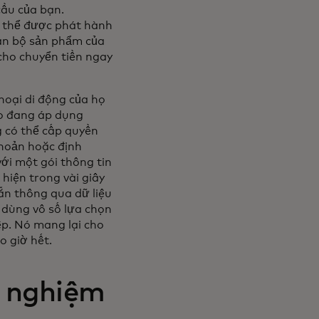
cầu của bạn.
ó thể được phát hành
oàn bộ sản phẩm của
 cho chuyển tiền ngay
hoại di động của họ
họ đang áp dụng
g có thể cấp quyền
khoản hoặc định
ới một gói thông tin
hiện trong vài giây
sẵn thông qua dữ liệu
 dùng vô số lựa chọn
iệp. Nó mang lại cho
o giờ hết.
i nghiệm