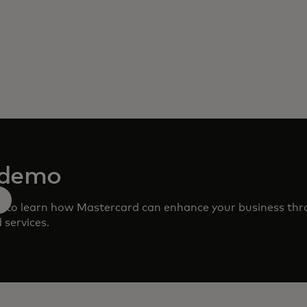
 demo
m to learn how Mastercard can enhance your business th
 services.