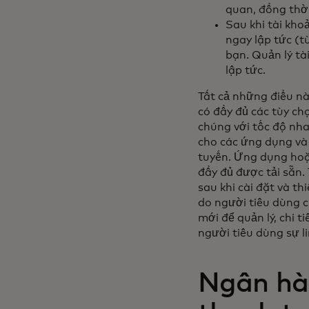
quan, đồng thời
Sau khi tài kho
ngay lập tức (t
bạn. Quản lý tà
lập tức.
Tất cả những điều nà
có đầy đủ các tùy ch
chúng với tốc độ nha
cho các ứng dụng và
tuyến. Ứng dụng hoặ
đầy đủ được tải sẵn.
sau khi cài đặt và t
do người tiêu dùng c
mới để quản lý, chi t
người tiêu dùng sự l
Ngân hà