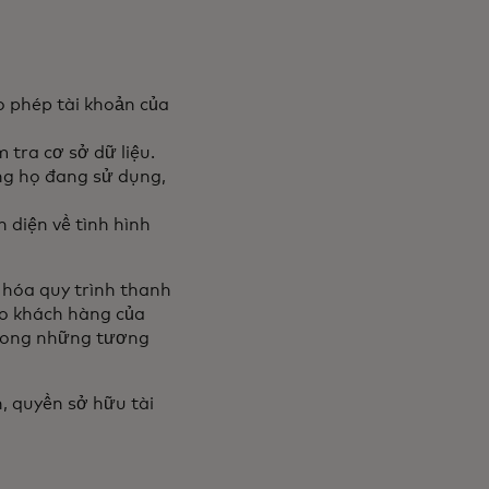
o phép tài khoản của
 tra cơ sở dữ liệu.
ng họ đang sử dụng,
 diện về tình hình
ý hóa quy trình thanh
ho khách hàng của
 trong những tương
n, quyền sở hữu tài