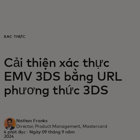
Dành cho bạn
Dành cho doanh nghiệp
XÁC THỰC
Dành cho thế giới
Cải thiện xác thực
Dành cho nhà đổi mới
EMV 3DS bằng URL
phương thức 3DS
Tin tức và xu hướng
Nathan Franks
Director, Product Management, Mastercard
4 phút đọc · Ngày 09 tháng 9 năm
2024