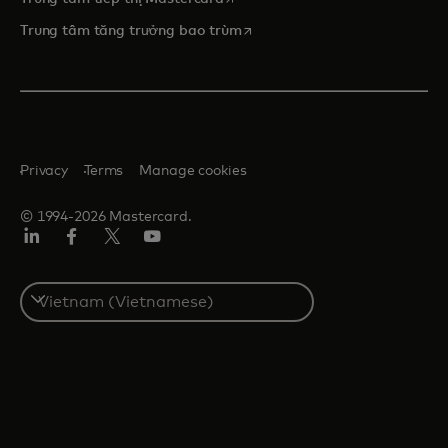
opens in a new tab
Trung tâm tăng trưởng bao trùm
Privacy
Terms
Manage cookies
© 1994-2026 Mastercard.
Linkedin
Facebook
Twitter/X
Youtube
Select
a
country