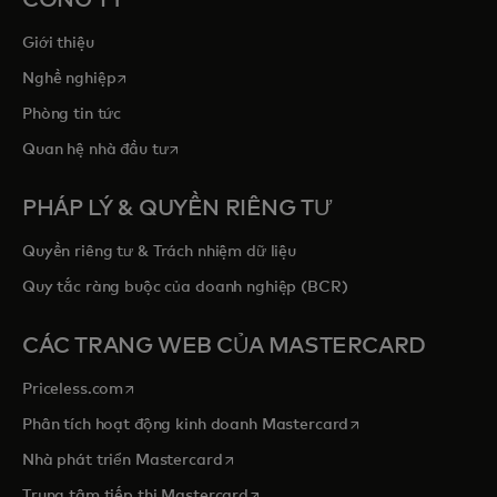
Giới thiệu
opens in a new tab
Nghề nghiệp
Phòng tin tức
opens in a new tab
Quan hệ nhà đầu tư
PHÁP LÝ & QUYỀN RIÊNG TƯ
Quyền riêng tư & Trách nhiệm dữ liệu
Quy tắc ràng buộc của doanh nghiệp (BCR)
CÁC TRANG WEB CỦA MASTERCARD
opens in a new tab
Priceless.com
opens in a new tab
Phân tích hoạt động kinh doanh Mastercard
opens in a new tab
Nhà phát triển Mastercard
opens in a new tab
Trung tâm tiếp thị Mastercard