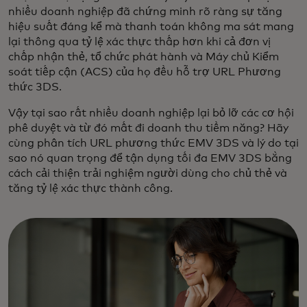
nhiều doanh nghiệp đã chứng minh rõ ràng sự tăng
hiệu suất đáng kể mà thanh toán không ma sát mang
lại thông qua tỷ lệ xác thực thấp hơn khi cả đơn vị
chấp nhận thẻ, tổ chức phát hành và Máy chủ Kiểm
soát tiếp cận (ACS) của họ đều hỗ trợ URL Phương
thức 3DS.
Vậy tại sao rất nhiều doanh nghiệp lại bỏ lỡ các cơ hội
phê duyệt và từ đó mất đi doanh thu tiềm năng? Hãy
cùng phân tích URL phương thức EMV 3DS và lý do tại
sao nó quan trọng để tận dụng tối đa EMV 3DS bằng
cách cải thiện trải nghiệm người dùng cho chủ thẻ và
tăng tỷ lệ xác thực thành công.