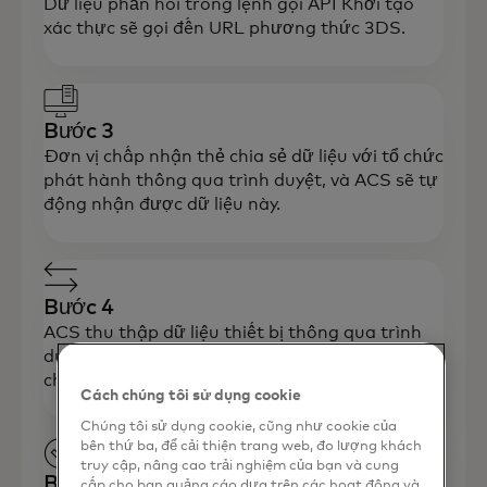
Dữ liệu phản hồi trong lệnh gọi API Khởi tạo
xác thực sẽ gọi đến URL phương thức 3DS.
Bước 3
Đơn vị chấp nhận thẻ chia sẻ dữ liệu với tổ chức
phát hành thông qua trình duyệt, và ACS sẽ tự
động nhận được dữ liệu này.
Bước 4
ACS thu thập dữ liệu thiết bị thông qua trình
duyệt của chủ thẻ; Merchant Cloud thông báo
cho đơn vị chấp nhận thẻ.
Cách chúng tôi sử dụng cookie
Chúng tôi sử dụng cookie, cũng như cookie của
bên thứ ba, để cải thiện trang web, đo lượng khách
truy cập, nâng cao trải nghiệm của bạn và cung
Bước 5
cấp cho bạn quảng cáo dựa trên các hoạt động và