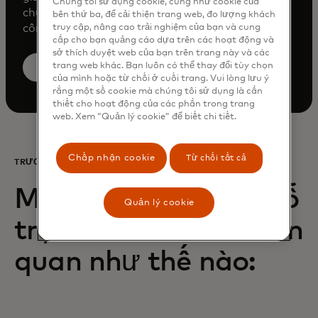
Chúng tôi sử dụng cookie, cũng như cookie của
chuyên sâu từ Mastercard Identity? Hãy xem
bên thứ ba, để cải thiện trang web, đo lượng khách
công cụ tính ROI của chúng tôi để tìm hiểu.
truy cập, nâng cao trải nghiệm của bạn và cung
cấp cho bạn quảng cáo dựa trên các hoạt động và
sở thích duyệt web của bạn trên trang này và các
trang web khác. Bạn luôn có thể thay đổi tùy chọn
opens in a new ta
Tính toán khoản tiết kiệm của tôi
của mình hoặc từ chối ở cuối trang. Vui lòng lưu ý
rằng một số cookie mà chúng tôi sử dụng là cần
thiết cho hoạt động của các phần trong trang
web. Xem “Quản lý cookie” để biết chi tiết.
Chấp nhận cookie
Từ chối tất cả
TRƯỜNG HỢP SỬ DỤNG
Mastercard có thể hỗ
Quản lý cookie
trợ tất cả các bên liên
quan như thế nào: