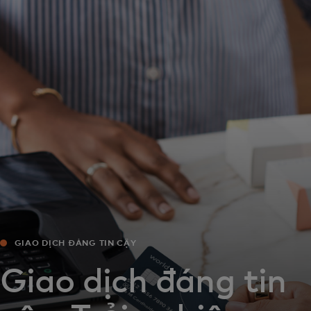
Dành cho bạn
Dành cho doanh nghiệp
Dành cho thế giới
Dành cho nhà đổi mới
Tin tức và xu hướng
GIAO DỊCH ĐÁNG TIN CẬY
Giao dịch đáng tin