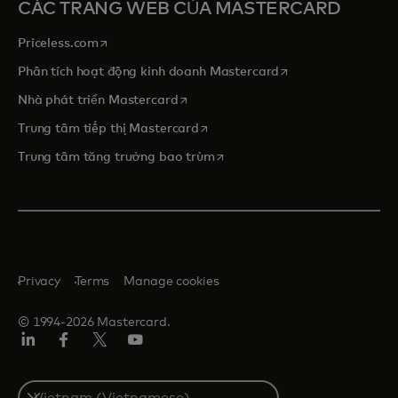
CÁC TRANG WEB CỦA MASTERCARD
opens in a new tab
Priceless.com
opens in a new tab
Phân tích hoạt động kinh doanh Mastercard
opens in a new tab
Nhà phát triển Mastercard
opens in a new tab
Trung tâm tiếp thị Mastercard
opens in a new tab
Trung tâm tăng trưởng bao trùm
Privacy
Terms
Manage cookies
© 1994-2026 Mastercard.
Linkedin
Facebook
Twitter/X
Youtube
Select