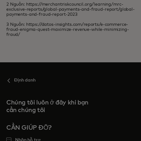
2 Nguồn: https://merchantriskcouncil.org/learning/mrc-
exclusive-reports/global-payments-and-fraud-report/global-
payments-and-fraud-report-2023
3 Nguồn: https://datos-insights.com/reports/e-commerce-
fraud-enigma-quest-maximize-revenue-while-minimizing-
fraud/
Định danh
Chúng tôi luôn ở đây khi bạn
cần chúng tôi
CẦN GIÚP ĐỠ?
Nhận hỗ trợ