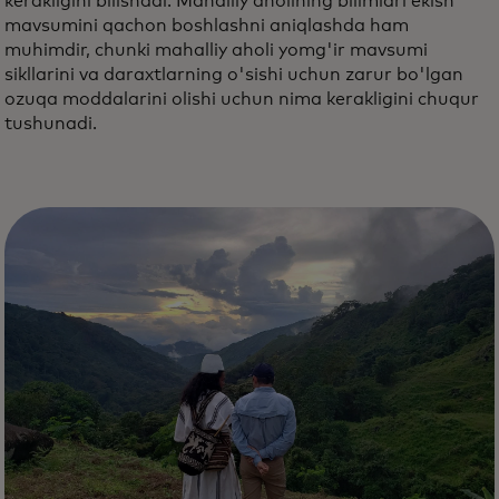
kerakligini bilishadi. Mahalliy aholining bilimlari ekish
mavsumini qachon boshlashni aniqlashda ham
muhimdir, chunki mahalliy aholi yomg'ir mavsumi
sikllarini va daraxtlarning o'sishi uchun zarur bo'lgan
ozuqa moddalarini olishi uchun nima kerakligini chuqur
tushunadi.