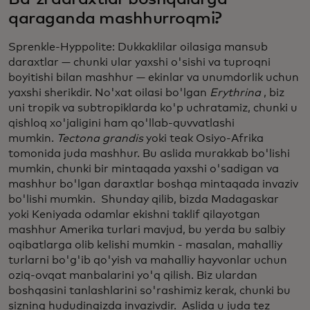
qaraganda mashhurroqmi?
Sprenkle-Hyppolite: Dukkaklilar oilasiga mansub
daraxtlar — chunki ular yaxshi o'sishi va tuproqni
boyitishi bilan mashhur — ekinlar va unumdorlik uchun
yaxshi sherikdir. No'xat oilasi bo'lgan
Erythrina
, biz
uni tropik va subtropiklarda ko'p uchratamiz, chunki u
qishloq xo'jaligini ham qo'llab-quvvatlashi
mumkin.
Tectona grandis
yoki teak Osiyo-Afrika
tomonida juda mashhur. Bu aslida murakkab bo'lishi
mumkin, chunki bir mintaqada yaxshi o'sadigan va
mashhur bo'lgan daraxtlar boshqa mintaqada invaziv
bo'lishi mumkin. Shunday qilib, bizda Madagaskar
yoki Keniyada odamlar ekishni taklif qilayotgan
mashhur Amerika turlari mavjud, bu yerda bu salbiy
oqibatlarga olib kelishi mumkin - masalan, mahalliy
turlarni bo'g'ib qo'yish va mahalliy hayvonlar uchun
oziq-ovqat manbalarini yo'q qilish. Biz ulardan
boshqasini tanlashlarini so'rashimiz kerak, chunki bu
sizning hududingizda invazivdir. Aslida u juda tez