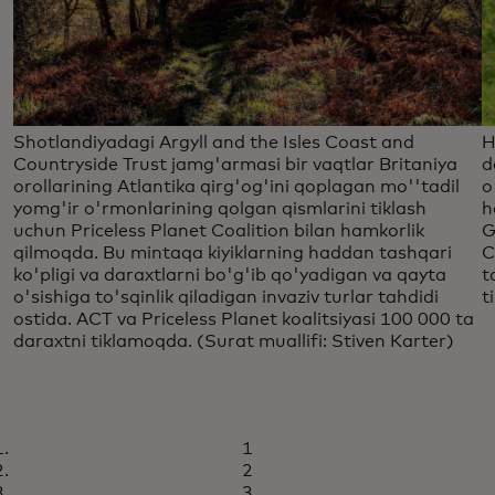
Shotlandiyadagi Argyll and the Isles Coast and
H
Countryside Trust jamg'armasi bir vaqtlar Britaniya
d
orollarining Atlantika qirg'og'ini qoplagan mo''tadil
o
yomg'ir o'rmonlarining qolgan qismlarini tiklash
h
uchun Priceless Planet Coalition bilan hamkorlik
G
qilmoqda. Bu mintaqa kiyiklarning haddan tashqari
C
ko'pligi va daraxtlarni bo'g'ib qo'yadigan va qayta
t
o'sishiga to'sqinlik qiladigan invaziv turlar tahdidi
t
ostida. ACT va Priceless Planet koalitsiyasi 100 000 ta
daraxtni tiklamoqda. (Surat muallifi: Stiven Karter)
1
2
3