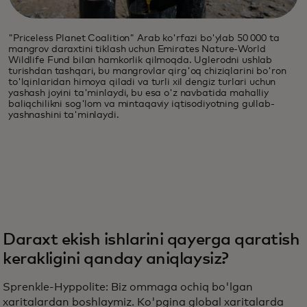
"Priceless Planet Coalition" Arab ko'rfazi bo'ylab 50 000 ta
mangrov daraxtini tiklash uchun Emirates Nature-World
Wildlife Fund bilan hamkorlik qilmoqda. Uglerodni ushlab
turishdan tashqari, bu mangrovlar qirg'oq chiziqlarini bo'ron
to'lqinlaridan himoya qiladi va turli xil dengiz turlari uchun
yashash joyini ta'minlaydi, bu esa o'z navbatida mahalliy
baliqchilikni sog'lom va mintaqaviy iqtisodiyotning gullab-
yashnashini ta'minlaydi.
Daraxt ekish ishlarini qayerga qaratish
kerakligini qanday aniqlaysiz?
Sprenkle-Hyppolite: Biz ommaga ochiq bo'lgan
xaritalardan boshlaymiz. Ko'pgina global xaritalarda