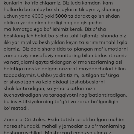
kunlarini ko'rib chiqamiz. Biz juda kamdan-kam
hollarda butunlay bo'sh joylarni tiklaymiz, shuning
uchun yana 4000 yoki 5000 ta daraxt qo'shishdan
oldin u yerda nima borligi haqida qisqacha
ma'lumotga ega bo'lishimiz kerak. Biz o'sha
boshlang'ich holat bo'yicha tahlil qilamiz, shunda biz
ikki yarim yil va besh yildan keyin ta'sirimizni tahlil qila
olamiz. Biz dala sharoitida to'plangan ma'lumotlarni
zamonaviy masofaviy monitoring bilan birlashtiramiz
va natijalarni qayta tiklangan o'rmonzorlarning asl
holatiga mos keladigan nazorat maydonchalari bilan
taqqoslaymiz. Ushbu yaxlit tizim, kutilgan ta'sirga
erishayotgan va kelajakdagi tashabbuslarni
shakllantiradigan, sa'y-harakatlarimizni
kuchaytiradigan va taraqqiyotni rag'batlantiradigan,
bu investitsiyalarning to'g'ri va zarur bo'lganligini
ko'rsatadi.
Zamora-Cristales: Esda tutish kerak bo'lgan muhim
narsa shundaki, mahalliy jamoalar bu o'rmonlarning
boshqaruvchilari, Mastercard emas va ular o'z