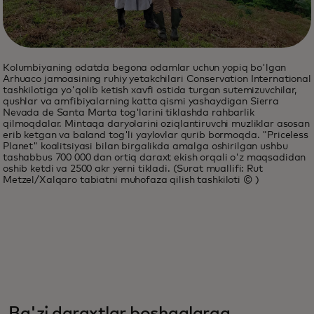
Kolumbiyaning odatda begona odamlar uchun yopiq bo'lgan
Arhuaco jamoasining ruhiy yetakchilari Conservation International
tashkilotiga yo'qolib ketish xavfi ostida turgan sutemizuvchilar,
qushlar va amfibiyalarning katta qismi yashaydigan Sierra
Nevada de Santa Marta tog'larini tiklashda rahbarlik
qilmoqdalar. Mintaqa daryolarini oziqlantiruvchi muzliklar asosan
erib ketgan va baland tog'li yaylovlar qurib bormoqda. "Priceless
Planet" koalitsiyasi bilan birgalikda amalga oshirilgan ushbu
tashabbus 700 000 dan ortiq daraxt ekish orqali o'z maqsadidan
oshib ketdi va 2500 akr yerni tikladi. (Surat muallifi: Rut
Metzel/Xalqaro tabiatni muhofaza qilish tashkiloti © )
Ba'zi daraxtlar boshqalarga