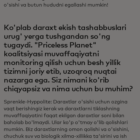
o'sishi va butun hududni egallashi mumkin!
Ko'plab daraxt ekish tashabbuslari
urug' yerga tushgandan so'ng
tugaydi. "Priceless Planet"
koalitsiyasi muvaffaqiyatni
monitoring qilish uchun besh yillik
tizimni joriy etib, uzoqroq nuqtai
nazarga ega. Siz nimani ko'rib
chiqyapsiz va nima uchun bu muhim?
Sprenkle-Hyppolite: Daraxtlar o'sishi uchun ozgina
vaqt berishingiz kerak va daraxtlarni tiklashning
muvaffaqiyatini faqat ekilgan daraxtlar soni bilan
baholab bo'lmaydi. Ular ko'p o'tmay o'lib qolishlari
mumkin. Biz daraxtlarning omon qolishi va o'sishini,
chuchuk suv va biologik xilma-xillikka ta'sirini va ish