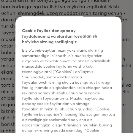
o'zlashtirish imkoniyatiga ega bo'lgan mahalliy
hamkorlarga ega bo'lishi va keyin bu kapitalni ekish
uchun, shuningdek, uzoq muddatli monitoring uchun -
daraxtlarning omon qolish darajasini, uglerodni ushlab
turishini va boshqa foydalarini kuzatish uchun ham
Cookie fayllaridan qanday
foydalanishi kerak. Shuningdek, yerga egalik qilish
foydalanamiz va ulardan foydalanish
masalasi ham mavjud. O'rmonlarni qayta tiklash uchun
bo‘yicha sizning roziligingiz
yetarli bo'lgan ko'plab joylarning nomlari noaniq yoki
Biz o‘z veb-saytlarimizni yaxshilash, ularning
bahsli. Ideal holda, mahalliy jamoa daraxtlar ekilgan
samaradorligini o‘lchash, o‘z auditoriyamizni
yerga qonuniy egalik huquqiga va ularni nazorat qilish
o‘rganish va foydalanuvchi tajribasini yaxshilash
uchun boshqaruvga ega bo'lishi kerak. Yer kimga tegishli
maqsadida cookie fayllarini va shu kabi
ekanligi borasida hech qanday nizo bo'lishi mumkin
texnologiyalarni ("Cookies") qo‘llaymiz.
Shuningdek, ayrim saytlarimizda
emas, chunki u holda kimdir kelib, ularning barchasini
foydalanuvchilarning shu va boshqa saytlardagi
tortib olishi mumkin yoki ularga kim g'amxo'rlik qilishi va
faolligi hamda qiziqishlaridan kelib chiqqan holda
ularni saqlashi kerakligi borasida kelishmovchiliklar kelib
reklama namoyish etish uchun ham cookie
chiqishi mumkin. Tashkilotlarimiz mahalliy hokimiyat
fayllaridan foydalanamiz. Mazkur saytda biz
qanday cookie fayllaridan va nimaga
organlari va jamoalar bilan o'rnatgan chuqur aloqalar
foydalanishimizni bilish uchun quyidagi "Cookie
bizning tiklanishimizni uzoq muddatda muvaffaqiyatli
fayllarini boshqarish"ni bosing. Siz istalgan paytda
qildi. Biz o'z yerlarida restavratsiya ishlarini olib
o‘z roziligingiz sozlamalari bo‘yicha o‘z
borishga qiziqqan odamlarni qidirmoqdamiz. Bu
qarashlaringizni o‘zgartirishingiz mumkin; buning
mahalliy tashkilotlar, mahalliy hamkorlar va mahalliy
uchun ekranning pastki qismidagi "Cookie