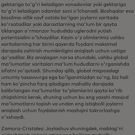
gektariga to'g'ri keladigan xonadonlar yoki gektariga
to'g'ri keladigan odamlar soni o'lchanadi. Boshqalar esa
bioxilma-xillik xavf ostida bo'lgan joylarni xaritada
ko'rsatadilar yoki daraxtlarning ma'lum bir qayta
tiklangan o'rmonzor hududida uglerodni yutish
potentsialini o'lchaydilar. Keyin o'z olimlarimiz ushbu
xaritalarning har birini qayerda foydani maksimal
darajada oshirish mumkinligini aniqlash uchun ustiga
qo'yadilar. Biz aniqlagan narsa shundaki, ushbu global
ma'lumotlar xaritalari ma'lum hududlarni o'rganishda
sifatni yo'qotadi. Shunday qilib, global miqyosdagi
umumiy tasavvurga ega bo'lganimizdan so'ng, biz hali
ham ko'pincha farq qiladigan mahalliy darajada
kalibrlangan ma'lumotlar to'plamlarini qayta ko'rib
chiqishimiz kerak, shuning uchun bu eng yaxshi mavjud
ma'lumotlarni topish va undan eng istiqbolli joylarni
aniqlash uchun foydalanish mashqini takrorlashga
o'xshaydi.
Zamora-Cristales: Joylashuv shuningdek, mablag'ni