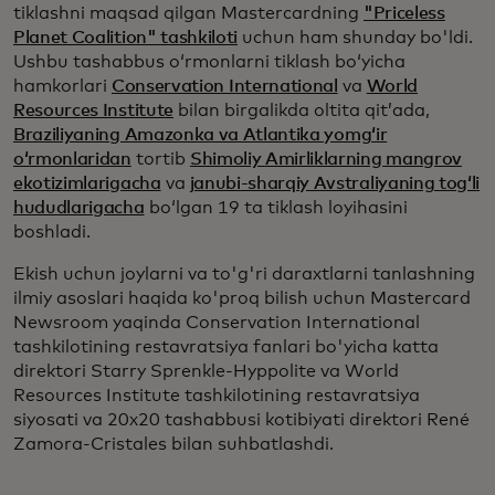
tiklashni maqsad qilgan Mastercardning
"Priceless
Planet Coalition" tashkiloti
uchun ham shunday bo'ldi.
Ushbu tashabbus oʻrmonlarni tiklash boʻyicha
hamkorlari
Conservation International
va
World
Resources Institute
bilan birgalikda oltita qitʼada,
Braziliyaning Amazonka va Atlantika yomgʻir
oʻrmonlaridan
tortib
Shimoliy Amirliklarning mangrov
ekotizimlarigacha
va
janubi-sharqiy Avstraliyaning togʻli
hududlarigacha
boʻlgan 19 ta tiklash loyihasini
boshladi.
Ekish uchun joylarni va to'g'ri daraxtlarni tanlashning
ilmiy asoslari haqida ko'proq bilish uchun Mastercard
Newsroom yaqinda Conservation International
tashkilotining restavratsiya fanlari bo'yicha katta
direktori Starry Sprenkle-Hyppolite va World
Resources Institute tashkilotining restavratsiya
siyosati va 20x20 tashabbusi kotibiyati direktori René
Zamora-Cristales bilan suhbatlashdi.