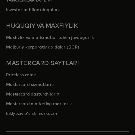
YANGILIKLAR BOʻLIMI
opens in a new tab
Investorlar bilan aloqalar
HUQUQIY VA MAXFIYLIK
Maxfiylik va ma'lumotlar uchun javobgarlik
Majburiy korporativ qoidalar (BCR)
MASTERCARD SAYTLARI
opens in a new tab
Priceless.com
opens in a new tab
Mastercard xizmatlari
opens in a new tab
Mastercard dasturchilari
opens in a new tab
Mastercard marketing markazi
opens in a new tab
Inklyuziv o'sish markazi