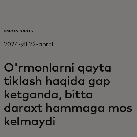
Siz uchun
Biznes uchun
BARQARORLIK
2024-yil 22-aprel
Butun dunyo uchun
O'rmonlarni qayta
Innovatorlar uchun
tiklash haqida gap
Yangiliklar va trendlar
ketganda, bitta
daraxt hammaga mos
kelmaydi