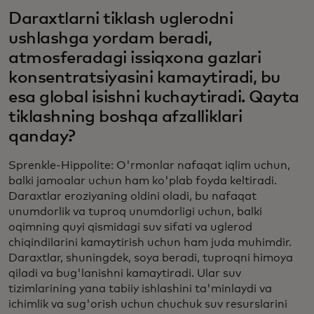
Daraxtlarni tiklash uglerodni
ushlashga yordam beradi,
atmosferadagi issiqxona gazlari
konsentratsiyasini kamaytiradi, bu
esa global isishni kuchaytiradi. Qayta
tiklashning boshqa afzalliklari
qanday?
Sprenkle-Hippolite: O'rmonlar nafaqat iqlim uchun,
balki jamoalar uchun ham ko'plab foyda keltiradi.
Daraxtlar eroziyaning oldini oladi, bu nafaqat
unumdorlik va tuproq unumdorligi uchun, balki
oqimning quyi qismidagi suv sifati va uglerod
chiqindilarini kamaytirish uchun ham juda muhimdir.
Daraxtlar, shuningdek, soya beradi, tuproqni himoya
qiladi va bug'lanishni kamaytiradi. Ular suv
tizimlarining yana tabiiy ishlashini ta'minlaydi va
ichimlik va sug'orish uchun chuchuk suv resurslarini