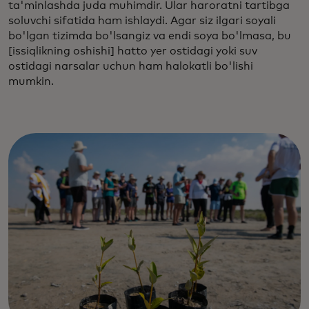
ta'minlashda juda muhimdir. Ular haroratni tartibga
soluvchi sifatida ham ishlaydi. Agar siz ilgari soyali
bo'lgan tizimda bo'lsangiz va endi soya bo'lmasa, bu
[issiqlikning oshishi] hatto yer ostidagi yoki suv
ostidagi narsalar uchun ham halokatli bo'lishi
mumkin.