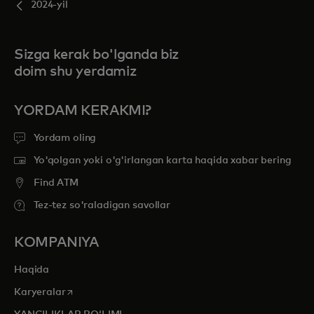
2024-yil
Sizga kerak bo'lganda biz
doim shu yerdamiz
YORDAM KERAKMI?
Yordam oling
Yo'qolgan yoki o'g'irlangan karta haqida xabar bering
Find ATM
Tez-tez so'raladigan savollar
KOMPANIYA
Haqida
opens in a new tab
Karyeralar