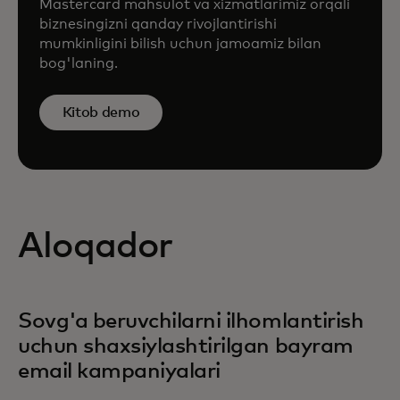
Mastercard mahsulot va xizmatlarimiz orqali
biznesingizni qanday rivojlantirishi
mumkinligini bilish uchun jamoamiz bilan
bog'laning.
Kitob demo
Aloqador
Sovg'a beruvchilarni ilhomlantirish
uchun shaxsiylashtirilgan bayram
email kampaniyalari