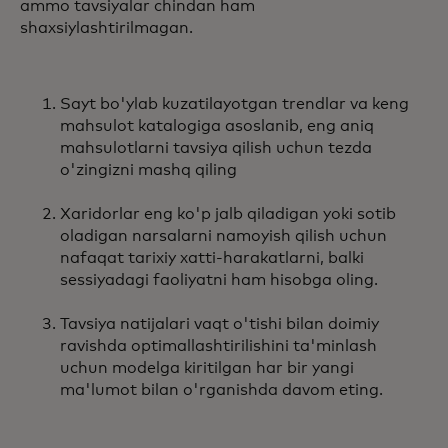
ammo tavsiyalar chindan ham
shaxsiylashtirilmagan.
Sayt bo'ylab kuzatilayotgan trendlar va keng
mahsulot katalogiga asoslanib, eng aniq
mahsulotlarni tavsiya qilish uchun tezda
o'zingizni mashq qiling
Xaridorlar eng ko'p jalb qiladigan yoki sotib
oladigan narsalarni namoyish qilish uchun
nafaqat tarixiy xatti-harakatlarni, balki
sessiyadagi faoliyatni ham hisobga oling.
Tavsiya natijalari vaqt o'tishi bilan doimiy
ravishda optimallashtirilishini ta'minlash
uchun modelga kiritilgan har bir yangi
ma'lumot bilan o'rganishda davom eting.