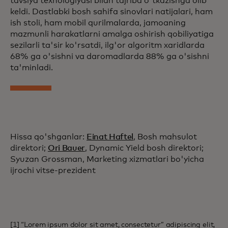
tavsiya texnologiyasi bilan tajriba o'tkazishga olib
keldi. Dastlabki bosh sahifa sinovlari natijalari, ham
ish stoli, ham mobil qurilmalarda, jamoaning
mazmunli harakatlarni amalga oshirish qobiliyatiga
sezilarli ta'sir ko'rsatdi, ilg'or algoritm xaridlarda
68% ga o'sishni va daromadlarda 88% ga o'sishni
ta'minladi.
Hissa qo'shganlar:
Einat Haftel
, Bosh mahsulot
direktori;
Ori Bauer
, Dynamic Yield bosh direktori;
Syuzan Grossman, Marketing xizmatlari bo'yicha
ijrochi vitse-prezident
[1] “Lorem ipsum dolor sit amet, consectetur” adipiscing elit,