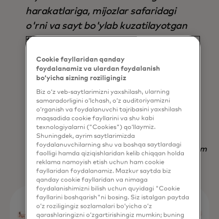
harakatlariga, mijozlar safaridagi
o'rni va sayt bo'ylab kuzatilayotgan
tendentsiyalarga asoslanib,
avtomatik ravishda to'g'ri
Cookie fayllaridan qanday
parametrlar to'plamini aniqlaydi, bu
foydalanamiz va ulardan foydalanish
bo‘yicha sizning roziligingiz
esa uni nafaqat natija, balki vaqtni
Biz o‘z veb-saytlarimizni yaxshilash, ularning
tejash jihatidan ham mavjud bo'lgan
samaradorligini o‘lchash, o‘z auditoriyamizni
o‘rganish va foydalanuvchi tajribasini yaxshilash
boshqa har qanday strategiyadan
maqsadida cookie fayllarini va shu kabi
ustun qiladi.
texnologiyalarni ("Cookies") qo‘llaymiz.
Shuningdek, ayrim saytlarimizda
foydalanuvchilarning shu va boshqa saytlardagi
Nadav Yekutiel, Head of Data, GlassesUSA.com
faolligi hamda qiziqishlaridan kelib chiqqan holda
reklama namoyish etish uchun ham cookie
fayllaridan foydalanamiz. Mazkur saytda biz
qanday cookie fayllaridan va nimaga
foydalanishimizni bilish uchun quyidagi "Cookie
fayllarini boshqarish"ni bosing. Siz istalgan paytda
o‘z roziligingiz sozlamalari bo‘yicha o‘z
qarashlaringizni o‘zgartirishingiz mumkin; buning