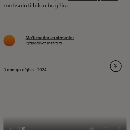
mahsuloti bilan bog'liq.
Ma'lumotlar va xizmatlar
Iqtisodiyot instituti
opens i
3 daqiqa o'qish · 2024