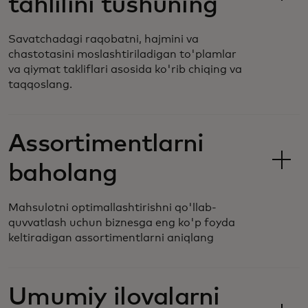
tahlilini tushuning
Savatchadagi raqobatni, hajmini va
chastotasini moslashtiriladigan to'plamlar
va qiymat takliflari asosida ko'rib chiqing va
taqqoslang.
Assortimentlarni
baholang
Mahsulotni optimallashtirishni qo'llab-
quvvatlash uchun biznesga eng ko'p foyda
keltiradigan assortimentlarni aniqlang
Umumiy ilovalarni