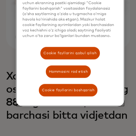
uchun ekranning pastki qismidagi "Cookie
fayllarini boshqarish" vositasidan foydalanasiz
(o‘sha saytlarning o‘zida u tugmacha o‘rniga
havola ko‘rinishida aks etgan). Mazkur holat
cookie fayllarining ayrimlaridan yoki barchasidan
voz kechishni o‘z ichiga oladi; saytning faoliyati
uchun o‘ta zarur bo‘lganlari bundan mustasno.
Cookie fayllarini qabul qilish
Hammasini rad etish
Xaridlarning 68% ga
oshishi va daromadning
Cookie fayllarini boshqarish
88% ga oshishi,
barchasi bitta vidjetdan