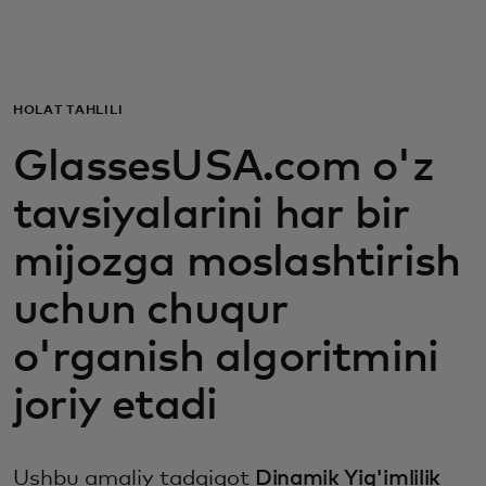
Siz uchun
Biznes uchun
HOLAT TAHLILI
GlassesUSA.com o'z
Butun dunyo uchun
tavsiyalarini har bir
Innovatorlar uchun
mijozga moslashtirish
uchun chuqur
Yangiliklar va trendlar
o'rganish algoritmini
joriy etadi
Ushbu amaliy tadqiqot
Dinamik Yig'imlilik