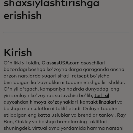
shaxsiylashtirishga
erishish
Kirish
O'n ikki yil oldin,
GlassesUSA.com
asoschilari
bozordagi boshqa ko'zoynaklarga qaraganda ancha
arzon narxlarda yuqori sifatli retsept bo'yicha
beriladigan ko'zoynaklarni taqdim etishga kirishdilar.
O'n yil o'tgach, kompaniya hozirda dunyodagi eng
yirik onlayn ko'zoynak sotuvchisi bo'lib,
turli xil
quyoshdan himoya ko'zoynaklari
,
kontakt linzalari
va
boshqa mahsulotlarni taklif etadi. Onlayn taqdim
etiladigan eng katta uslublar va brendlar tanlovi, Ray
Ban, Oakley va boshqa brendlarning takliflari,
shuningdek, virtual oyna yordamida hamma narsani