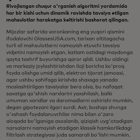
Rivojlangan chuqur o'rganish algoritmi yordamida
har bir kishi uchun dinamik ravishda tavsiya etilgan
mahsulotlar harakatga keltirishi bashorat qilingan.
Mijozlar safarida voronkaning eng yuqori qismini
ifodalovchi GlassesUSA.com, tarixan oltitagacha
turli xil mahsulotlarni namoyish etuvchi tavsiya
vidjetini namoyish etgan, katlam ostidagi maydonga
qayta tashrif buyurishga qaror qildi. Ushbu oldingi
va markaziy joylashtirishdan iloji boricha ko'proq
foyda olishga umid qilib, elektron tijorat jamoasi,
agar ushbu sahifaga kirishda shaxsga yanada
moslashtirilgan tavsiyalar bera olsa, bu nafaqat
savatga qo'shish narxlarini yaxshilash, balki
umuman xaridlar va daromadlarni oshirishi mumkin,
degan gipotezani ilgari surdi. Axir, boshqa shunga
o'xshash foydalanuvchilar nima bilan o'zaro
aloqada bo'lganiga asoslanib, qiziqish uyg'otadigan
narsalarni namoyish etadigan klassik hamkorlikdagi
filtrlash strategiyasi juda samarali bo'lishi mumkin,