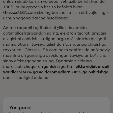
onlayn sinab ko'rish va bepul yetkazib berish hamda
100% pulni qaytarib berish kafolati bilan
GlassesUSA.com sizning barcha ko'rish ehtiyojlaringiz
uchun yagona darcha hisoblanadi.
Ammo raqamli tajribalarini yillar davomida
optimallashtirgandan so'ng, elektron tijorat jamoasi
qiziqishni oshirishi kutilganlarga qo'shimcha qiziqarli
mahsulotlarni tavsiya qilishdan tashqariga chiqishga
tayyor edi. GlassesUSA.com bosh sahifasida an'anaviy
mashina o'rganishga asoslangan tavsiyalar bo'yicha
sinov o'tkazgandan so'ng, Dynamic Yieldning
murakkab
chuqur o'rganish algoritmi
bitta vidjet orqali
xaridlarni 68% ga va daromadlarni 88% ga oshirishga
qodir ekanligini aniqladi.
Yon panel