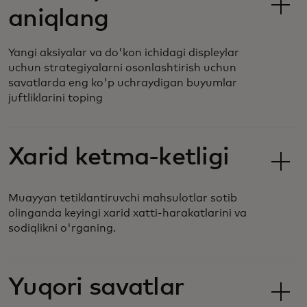
aniqlang
Yangi aksiyalar va do'kon ichidagi displeylar
uchun strategiyalarni osonlashtirish uchun
savatlarda eng ko'p uchraydigan buyumlar
juftliklarini toping
Xarid ketma-ketligi
Muayyan tetiklantiruvchi mahsulotlar sotib
olinganda keyingi xarid xatti-harakatlarini va
sodiqlikni o'rganing.
Yuqori savatlar