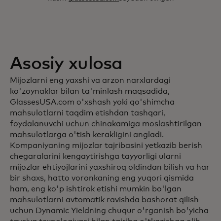
Asosiy xulosa
Mijozlarni eng yaxshi va arzon narxlardagi
ko'zoynaklar bilan ta'minlash maqsadida,
GlassesUSA.com o'xshash yoki qo'shimcha
mahsulotlarni taqdim etishdan tashqari,
foydalanuvchi uchun chinakamiga moslashtirilgan
mahsulotlarga o'tish kerakligini angladi.
Kompaniyaning mijozlar tajribasini yetkazib berish
chegaralarini kengaytirishga tayyorligi ularni
mijozlar ehtiyojlarini yaxshiroq oldindan bilish va har
bir shaxs, hatto voronkaning eng yuqori qismida
ham, eng ko'p ishtirok etishi mumkin bo'lgan
mahsulotlarni avtomatik ravishda bashorat qilish
uchun Dynamic Yieldning chuqur o'rganish bo'yicha