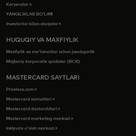
opens in a new tab
Karyeralar
YANGILIKLAR BOʻLIMI
opens in a new tab
Investorlar bilan aloqalar
HUQUQIY VA MAXFIYLIK
Maxfiylik va ma'lumotlar uchun javobgarlik
Majburiy korporativ qoidalar (BCR)
MASTERCARD SAYTLARI
opens in a new tab
Priceless.com
opens in a new tab
Mastercard xizmatlari
opens in a new tab
Mastercard dasturchilari
opens in a new tab
Mastercard marketing markazi
opens in a new tab
Inklyuziv o'sish markazi