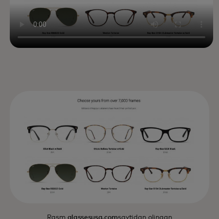
Rasm
glassesusa.com
saytidan olingan