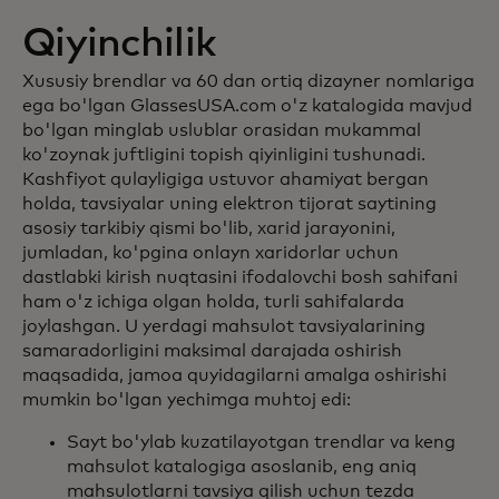
Qiyinchilik
Xususiy brendlar va 60 dan ortiq dizayner nomlariga
ega bo'lgan GlassesUSA.com o'z katalogida mavjud
bo'lgan minglab uslublar orasidan mukammal
ko'zoynak juftligini topish qiyinligini tushunadi.
Kashfiyot qulayligiga ustuvor ahamiyat bergan
holda, tavsiyalar uning elektron tijorat saytining
asosiy tarkibiy qismi bo'lib, xarid jarayonini,
jumladan, ko'pgina onlayn xaridorlar uchun
dastlabki kirish nuqtasini ifodalovchi bosh sahifani
ham o'z ichiga olgan holda, turli sahifalarda
joylashgan. U yerdagi mahsulot tavsiyalarining
samaradorligini maksimal darajada oshirish
maqsadida, jamoa quyidagilarni amalga oshirishi
mumkin bo'lgan yechimga muhtoj edi:
Sayt bo'ylab kuzatilayotgan trendlar va keng
mahsulot katalogiga asoslanib, eng aniq
mahsulotlarni tavsiya qilish uchun tezda