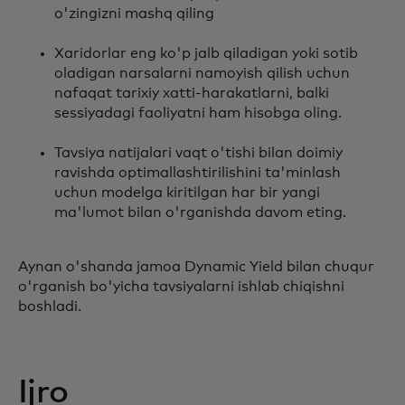
o'zingizni mashq qiling
Xaridorlar eng ko'p jalb qiladigan yoki sotib
oladigan narsalarni namoyish qilish uchun
nafaqat tarixiy xatti-harakatlarni, balki
sessiyadagi faoliyatni ham hisobga oling.
Tavsiya natijalari vaqt o'tishi bilan doimiy
ravishda optimallashtirilishini ta'minlash
uchun modelga kiritilgan har bir yangi
ma'lumot bilan o'rganishda davom eting.
Aynan o'shanda jamoa Dynamic Yield bilan chuqur
o'rganish bo'yicha tavsiyalarni ishlab chiqishni
boshladi.
Ijro