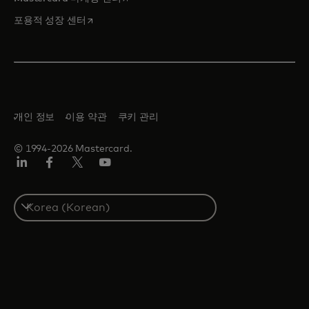
새 탭에서 열림
포용적 성장 센터
개인 정보
이용 약관
쿠키 관리
© 1994-2026 Mastercard.
Lin
Fa
트
유
ked
ceb
위
튜
In
ook
터/
브
S
X
e
l
e
c
t
a
c
o
u