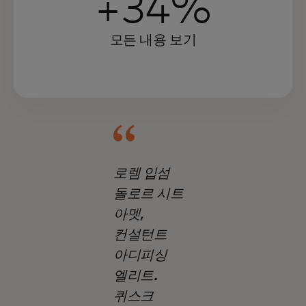
+34%
모든 내용 보기
로렘 입섬
돌로르 시트
아멧,
컨설턴트
아디피싱
엘리트.
퀴스크