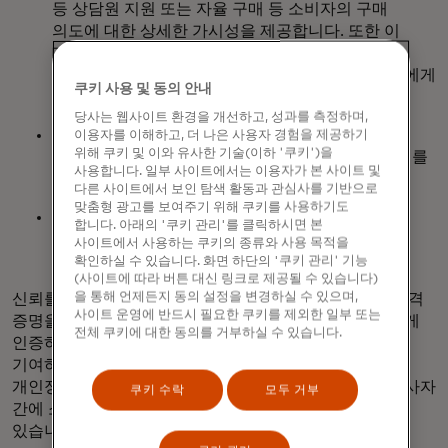
등 상담원 지원 또는 자율 구매 등 소비자의 구매
의도에 대한 상세한 가시성을 제공합니다. 또한 이
데이터는 잠재적인 카드 소유자 분쟁을 피하거나
해결하는 데 도움이 될 수 있는 감사 추적을 판매자에게
쿠키 사용 및 동의 안내
제공합니다.
당사는 웹사이트 환경을 개선하고, 성과를 측정하며,
에이전트 토큰: 민감한 결제 데이터를 보호하고
이용자를 이해하고, 더 나은 사용자 경험을 제공하기
위해 쿠키 및 이와 유사한 기술(이하 '쿠키')을
승인률을 높이며 프로그래밍 가능한 거래 수준 제어를
사용합니다. 일부 사이트에서는 이용자가 본 사이트 및
가능하게 하는 안전한 암호화 자격증명입니다.
다른 사이트에서 보인 탐색 활동과 관심사를 기반으로
맞춤형 광고를 보여주기 위해 쿠키를 사용하기도
소비자 신원: 상담원이 매개하는 환경에서 재방문
합니다. 아래의 '쿠키 관리'를 클릭하시면 본
고객을 식별하여 개인화된 참여와 충성도 유지를
사이트에서 사용하는 쿠키의 종류와 사용 목적을
가능하게 합니다.
확인하실 수 있습니다. 화면 하단의 '쿠키 관리' 기능
(사이트에 따라 버튼 대신 링크로 제공될 수 있습니다)
을 통해 언제든지 동의 설정을 변경하실 수 있으며,
신뢰를 더욱 강화하기 위해 마스터카드는 인증 가능한 자격
사이트 운영에 반드시 필요한 쿠키를 제외한 일부 또는
증명을 사용하여 상담원과 소비자의 상호 작용을 안전하게
전체 쿠키에 대한 동의를 거부하실 수 있습니다.
인증하는 방법을 정의하기 위해 FIDO 결제 워킹 그룹에
기여하고 있습니다. 이러한 자격 증명은 휴대가 가능하고
개인정보를 보호하며 글로벌 표준에 부합하므로 여러 당사자
쿠키 수락
모두 거부
간에 소비자의 신원과 의도를 안정적으로 확인할 수
있습니다.