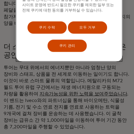
합니다. 최근 몇 년 동안
코첼라의 '에너지 놀이터'
에는
사이트 운영에 반드시 필요한 쿠키를 제외한 일부 또는
페달을 밟아 전기를 생산하는 시소 설치물을 통해
전체 쿠키에 대한 동의를 거부하실 수 있습니다.
참가자들이 일상용품에 전력을 공급하는 데 필요한 에너지의
양을 배우는 체험이 있었습니다.
쿠키 수락
모두 거부
더 스마트한 물류로 지구를 위한 더 나은
쿠키 관리
공연 만들기
투어는 무대 위에서의 에너지뿐만 아니라 엄청난 양의
장비와 스태프, 상품을 전 세계로 이동하는 일이기도 합니다.
이것이 바로 스마트 물류의 역할입니다. 메탈리카의 M72
월드 투어 유럽 구간에서는 재생 에너지원으로 구동되는
차량을 활용하여
지속가능성을 위한 노력을 보여주었습니다
.
이 밴드는 Iveco와의 파트너십을 통해 바이오메탄, 식물성
기름, 전기 및 수소 연료 전지를 연료로 사용하는 트럭을
9개국에 걸쳐 장비를 운송하는 데 사용했습니다. 이 굴착
장비는 급유소 간 약 1,000마일을 이동하여 투어 기간 동안
총 7,200마일을 주행할 수 있었습니다.