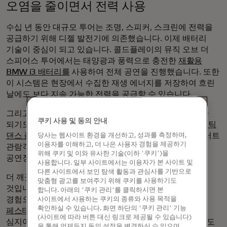
오염을 줄이면서 전력 사용
수십 년 동안 대규모 투어는 조명, 스피커, 스크린에 전력을
공급하기 위해 디젤 발전기에 의존했습니다. 이제 배터리
기술이 중심이 되고 있습니다. 콜드플레이의 뮤직 오브 더
스피어스 투어에서는 태양광과 풍력으로 충전한
재활용
BMW i3 배터리를
사용하여 전체 공연을 진행했습니다. 또한
이 시스템은 현장에서 수집한 재생 에너지를 저장하여 흐린
날에도 보다 지속 가능한 전력을 공급할 수 있습니다.
그리고 어떤 경우에는 팬 자체가 전원 공급 장치의 일부가
쿠키 사용 및 동의 안내
되기도 합니다. 콜드플레이 투어 중 일부 공연장에는
키네틱
댄스 플로어와 고정식 '파워 바이크'
가 설치되어 있어 콘서트
당사는 웹사이트 환경을 개선하고, 성과를 측정하며,
이용자를 이해하고, 더 나은 사용자 경험을 제공하기
관람객이 움직이기만 해도 전기를 생산하여 실시간으로
위해 쿠키 및 이와 유사한 기술(이하 '쿠키')을
공연장의 전력망에 다시 공급할 수 있었습니다.
사용합니다. 일부 사이트에서는 이용자가 본 사이트 및
다른 사이트에서 보인 탐색 활동과 관심사를 기반으로
더 깨끗한 에너지를 위한 노력은 개별 콘서트를 넘어서는
맞춤형 광고를 보여주기 위해 쿠키를 사용하기도
것입니다. 축제는 재생 에너지를 본격적인 인터랙티브
합니다. 아래의 '쿠키 관리'를 클릭하시면 본
경험으로 전환하고 있습니다. 영국의
글래스톤베리
사이트에서 사용하는 쿠키의 종류와 사용 목적을
확인하실 수 있습니다. 화면 하단의 '쿠키 관리' 기능
페스티벌은
태양열, 풍력, 배터리로만 무대를 운영하며
(사이트에 따라 버튼 대신 링크로 제공될 수 있습니다)
심지어 혐기성 소화를 통해 소의 분뇨를 전기로 전환하기도
을 통해 언제든지 동의 설정을 변경하실 수 있으며,