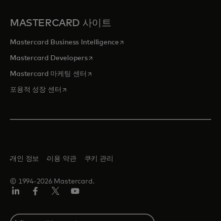
MASTERCARD 사이트
새 탭에서 열림
Mastercard Business Intelligence
새 탭에서 열림
Mastercard Developers
새 탭에서 열림
Mastercard 마케팅 센터
새 탭에서 열림
포용적 성장 센터
개인 정보
이용 약관
쿠키 관리
© 1994-2026 Mastercard.
Lin
Fa
트
유
ked
ceb
위
튜
In
ook
터/
브
S
X