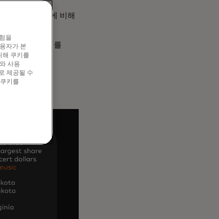
균인 32%(%)에 비해
경험을
 지출의 44%% 를
이용자가 본
습니다.
위해 쿠키를
와 사용
로 제공될 수
 쿠키를