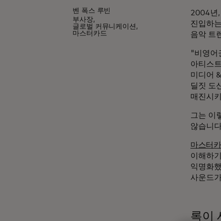
벤 폭스 루빈
2004년,
부사장,
진입하는
글로벌 커뮤니케이션,
마스터카드
음악 트
"비영어
아티스트
미디어 &
딜짓 도
매진시키
그는 이
않습니다
마스터카
이해하기
익명화했
사운드가
록이 