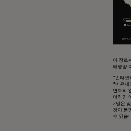
이 장르
태평양 
"인터넷
"비욘세
변화의 
더하면 
2명은 
것이 분
수 있습