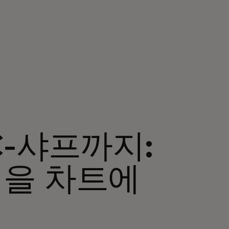
-샤프까지:
을 차트에