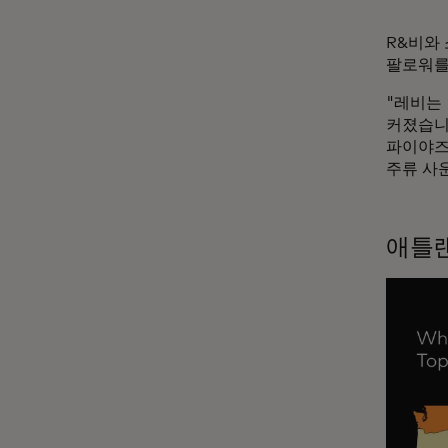
R&비와
팔로워를
"레비는 
커졌습니
파이야즈
주류 사
애틀랜