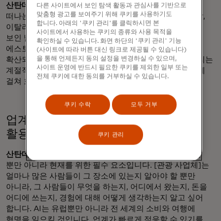
산탄데르:
미국인들은 잘 알려지지 않은 여행지로 여행을
다른 사이트에서 보인 탐색 활동과 관심사를 기반으로
맞춤형 광고를 보여주기 위해 쿠키를 사용하기도
떠나는 것 같습니다. 지난 여름에 초점을 맞추면 포르투갈,
합니다. 아래의 '쿠키 관리'를 클릭하시면 본
이탈리아, 터키에서 미국인 방문객이 두 자릿수 증가율을
사이트에서 사용하는 쿠키의 종류와 사용 목적을
보인 남유럽 국가들이었습니다. 키프로스, 라트비아,
확인하실 수 있습니다. 화면 하단의 '쿠키 관리' 기능
에스토니아 등 새롭게 떠오르는 여행지에 대한 수요가
(사이트에 따라 버튼 대신 링크로 제공될 수 있습니다)
을 통해 언제든지 동의 설정을 변경하실 수 있으며,
확산되고 있습니다. 이는 유럽에 매우 좋은 일입니다. 우리는
사이트 운영에 반드시 필요한 쿠키를 제외한 일부 또는
계절적 요인에 맞서 싸우고 있으며 일 년 내내 유럽 전역에
전체 쿠키에 대한 동의를 거부하실 수 있습니다.
걸쳐 흐름을 확산하기 위해 노력하고 있습니다.
쿠키 수락
모두 거부
업계에서는 데이터와 기술을 어떻게
활용하여 미래를 설계하고 있을까요?
쿠키 관리
산탄데르
: 데이터는 미래의 유럽을 위한 관광에 필수적일
뿐만 아니라 현재를 위한 필수 요소입니다. [관광 사업체]는
얼마나 많은 사람들이 그 장소에 있는지 알아야 할 뿐만
아니라, 그 사람들이 무엇을 하는지, 어디에서 왔는지, 돈을
어디에 쓰는지, 경험에 대해 어떻게 생각하는지 알고 싶어
합니다. AI는 유럽뿐만 아니라 전 세계의 소비와 여행에
혁명을 일으킬 것입니다. 업계가 빠르게 적응할 수 있기를