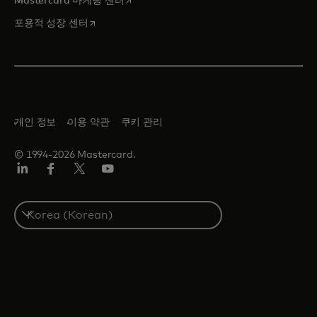
Mastercard 마케팅 센터
새 탭에서 열림
포용적 성장 센터
개인 정보
이용 약관
쿠키 관리
© 1994-2026 Mastercard.
Lin
Fa
트
유
ked
ceb
위
튜
In
ook
터/
브
S
X
e
l
e
c
t
a
c
o
u