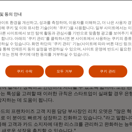
성장과 혁신의 주요 이점 중 하나는 사람들이 돈을 이동하고 관리
 준다는 점입니다.
및 동의 안내
이트 환경을 개선하고, 성과를 측정하며, 이용자를 이해하고, 더 나은 사용자 
드의 미주 지역 핀테크 및 인에이블러 디지털 파트너십 책임자
해 쿠키 및 이와 유사한 기술(이하 '쿠키')을 사용합니다. 일부 사이트에서는 
리가 보고 있는 것 중 가장 빠른 성장세입니다."라고 말합니다. 
다른 사이트에서 보인 탐색 활동과 관심사를 기반으로 맞춤형 광고를 보여주기 
서 올바른 표준을 개발하고 이러한 프로그램을 모니터링할 수 
합니다. 아래의 '쿠키 관리'를 클릭하시면 본 사이트에서 사용하는 쿠키의 종류
하실 수 있습니다. 화면 하단의 '쿠키 관리' 기능(사이트에 따라 버튼 대신 링크
다."
 통해 언제든지 동의 설정을 변경하실 수 있으며, 사이트 운영에 반드시 필요한
 또는 전체 쿠키에 대한 동의를 거부하실 수 있습니다.
은 제어, 더 나은 투명성, 더 나은 결과
쿠키 수락
모두 거부
쿠키 관리
 방식은 처음부터 서로 윈윈할 수 있습니다. 누가 BIN을 제어하
하여 결제가 정확하고 안전하게 처리될 수 있도록 합니다. 또한 
는 특성을 고려할 때 이러한 규칙은 스타트업이 실패할 경우 은
방지하는 데 도움이 됩니다.
드의 프랜차이즈 고객 지원 담당 부사장인 리치 오뎃은 "많은 
로 이 분야도 빠르게 성장하고 진화하고 있습니다."라고 말합니다
통해 고객과 카드 소지자에 대한 리스크를 관리하고 완화하는 능
 새로운 성장을 촉진할 수 있습니다."