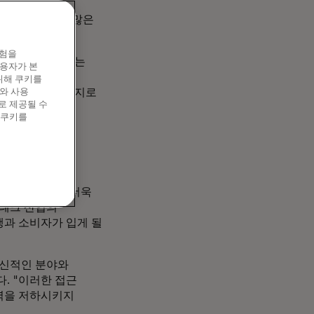
하는 방식에 더 많은
경험을
인 스테파니 벨로는
이용자가 본
"하지만 생태계의
위해 쿠키를
있는 것도 마찬가지로
와 사용
로 제공될 수
 쿠키를
고 관리하는지를 더욱
핀테크 산업의
행과 소비자가 입게 될
혁신적인 분야와
. "이러한 접근
력을 저하시키지