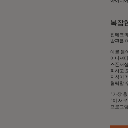
아이디어
복잡한
핀테크의
발판을 
예를 들어
이니셔티
스폰서십
피하고 
지침이 
협력할 
"가장 흥
"이 새
프로그램