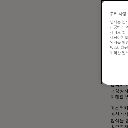
핀테크 
선택권을
쿠키 사용 
당사는 웹사
마스터카
제공하기 위
"이는 우
사이트 및 
조율자로
사용하기도 
목적을 확인
중요합니
있습니다)을
제외한 일부
더 나
이 접근
명확히 
급성장하
피해를 
마스터카
마찬가지
방식을 
않으면서