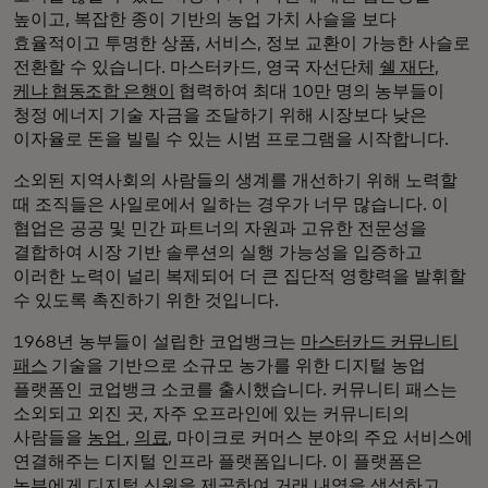
높이고, 복잡한 종이 기반의 농업 가치 사슬을 보다
효율적이고 투명한 상품, 서비스, 정보 교환이 가능한 사슬로
전환할 수 있습니다. 마스터카드, 영국 자선단체
쉘 재단
,
케냐 협동조합 은행이
협력하여 최대 10만 명의 농부들이
청정 에너지 기술 자금을 조달하기 위해 시장보다 낮은
이자율로 돈을 빌릴 수 있는 시범 프로그램을 시작합니다.
소외된 지역사회의 사람들의 생계를 개선하기 위해 노력할
때 조직들은 사일로에서 일하는 경우가 너무 많습니다. 이
협업은 공공 및 민간 파트너의 자원과 고유한 전문성을
결합하여 시장 기반 솔루션의 실행 가능성을 입증하고
이러한 노력이 널리 복제되어 더 큰 집단적 영향력을 발휘할
수 있도록 촉진하기 위한 것입니다.
1968년 농부들이 설립한 코업뱅크는
마스터카드 커뮤니티
패스
기술을 기반으로 소규모 농가를 위한 디지털 농업
플랫폼인 코업뱅크 소코를 출시했습니다. 커뮤니티 패스는
소외되고 외진 곳, 자주 오프라인에 있는 커뮤니티의
사람들을
농업
,
의료
, 마이크로 커머스 분야의 주요 서비스에
연결해주는 디지털 인프라 플랫폼입니다. 이 플랫폼은
농부에게 디지털 신원을 제공하여 거래 내역을 생성하고