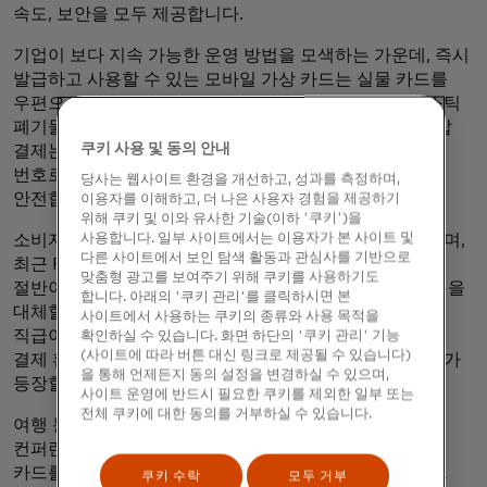
속도, 보안을 모두 제공합니다.
기업이 보다 지속 가능한 운영 방법을 모색하는 가운데, 즉시
발급하고 사용할 수 있는 모바일 가상 카드는 실물 카드를
우편으로 발송할 필요가 없어 대기 시간을 줄이고 플라스틱
폐기물 문제를 방지할 수 있습니다. 또한 모든 모바일 지갑
쿠키 사용 및 동의 안내
결제는 토큰화되어 카드 소유자의 민감한 데이터가 대리
번호로 대체되므로 계정 정보가 절대 노출되지 않아 더욱
당사는 웹사이트 환경을 개선하고, 성과를 측정하며,
안전합니다.
이용자를 이해하고, 더 나은 사용자 경험을 제공하기
위해 쿠키 및 이와 유사한 기술(이하 '쿠키')을
소비자 세계에서 모바일 결제는 점점 더 대중화되고 있으며,
사용합니다. 일부 사이트에서는 이용자가 본 사이트 및
다른 사이트에서 보인 탐색 활동과 관심사를 기반으로
최근 PYMNTS의 설문조사에 따르면 Z세대 소비자의
맞춤형 광고를 보여주기 위해 쿠키를 사용하기도
절반이 모바일 지갑이 실물 지갑의 대부분 또는 모든 사용을
합니다. 아래의 '쿠키 관리'를 클릭하시면 본
대체할 수 있다고 응답했습니다. 조직에서 젊은 세대의
사이트에서 사용하는 쿠키의 종류와 사용 목적을
직급이 높아짐에 따라 비즈니스 세계에서 이러한 원활한
확인하실 수 있습니다. 화면 하단의 '쿠키 관리' 기능
(사이트에 따라 버튼 대신 링크로 제공될 수 있습니다)
결제 환경을 도입하려는 욕구가 커지고 새로운 사용 사례가
을 통해 언제든지 동의 설정을 변경하실 수 있으며,
등장할 것으로 예상됩니다.
사이트 운영에 반드시 필요한 쿠키를 제외한 일부 또는
전체 쿠키에 대한 동의를 거부하실 수 있습니다.
여행 분야에서 기업은 출장 및 엔터테인먼트부터 이벤트,
컨퍼런스, 내부 회의 관리까지 모든 업무에 모바일 가상
카드를 활용하여 예산에 맞게 관리할 수 있습니다. 이벤트
쿠키 수락
모두 거부