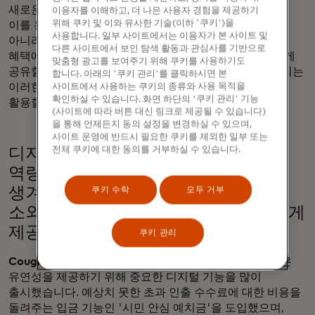
새로운 영역으로 확장하기 위한 방법에 투자해 왔습니다.
이용자를 이해하고, 더 나은 사용자 경험을 제공하기
위해 쿠키 및 이와 유사한 기술(이하 '쿠키')을
이를 통해 개인과 기업은 간편한 계좌 개설부터 카드뿐만
사용합니다. 일부 사이트에서는 이용자가 본 사이트 및
아니라 은행 내 관계를 성장시키는 데 도움이 되는 맞춤형
다른 사이트에서 보인 탐색 활동과 관심사를 기반으로
혜택에 이르기까지 다양한 혜택을 위해 데이터를 안전하게
맞춤형 광고를 보여주기 위해 쿠키를 사용하기도
공유할 수 있습니다. 이는 우리만의 고유한 특징이며, 우리는
합니다. 아래의 '쿠키 관리'를 클릭하시면 본
사이트에서 사용하는 쿠키의 종류와 사용 목적을
이러한 역량을 시민 및 고객과 함께 혁신적인 방식으로
확인하실 수 있습니다. 화면 하단의 '쿠키 관리' 기능
활용할 수 있기를 기대합니다.
(사이트에 따라 버튼 대신 링크로 제공될 수 있습니다)
을 통해 언제든지 동의 설정을 변경하실 수 있으며,
사이트 운영에 반드시 필요한 쿠키를 제외한 일부 또는
전체 쿠키에 대한 동의를 거부하실 수 있습니다.
디지털로의 전환이 가속화되면서 금융
역량 강화를 위한 더 많은 기회가
쿠키 수락
모두 거부
생겨났으며, 공식 금융 시스템에서
소외된 커뮤니티에 이러한 기회를 어떻게
제공하고 있나요?
쿠키 관리
Coughlin:
저희는 제품을 더 단순화하고 고객에게 더 많은
유연성을 제공하기 위해 중요한 디지털 기능을 많이
출시했습니다. 예상치 못한 초과 인출 수수료에 대한 비용을
돌려주는 입금 기능인 '시민 안심 예치금'을 도입했으며,