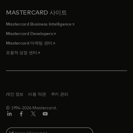
MASTERCARD 사이트
새 탭에서 열림
Mastercard Business Intelligence
새 탭에서 열림
Mastercard Developers
새 탭에서 열림
Mastercard 마케팅 센터
새 탭에서 열림
포용적 성장 센터
개인 정보
이용 약관
쿠키 관리
© 1994-2026 Mastercard.
Lin
Fa
트
유
ked
ceb
위
튜
In
ook
터/
브
S
X