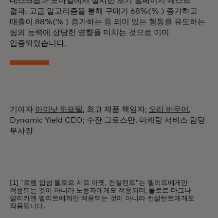
데스크톱과 모바일에서 실시한 초기 홈페이지 테스트
결과, 고급 알고리즘을 통해 구매가 68%(% ) 증가하고
매출이 88%(% ) 증가하는 등 의미 있는 행동을 유도하는
팀의 능력에 상당한 영향을 미치는 것으로 이미
입증되었습니다.
기여자
아이낫 하프텔
, 최고 제품 책임자;
오리 바우어
,
Dynamic Yield CEO; 수잔 그로스만, 마케팅 서비스 담당
부사장
[1] "로렘 입섬 돌로르 시트 아멧, 컨설턴트"는 엘리트에게만
적용되는 것이 아니라 노동자에게도 적용되며, 돌로르 마그나
알리카엔 엘리트에게만 적용되는 것이 아니라 컨설턴트에게도
적용됩니다.