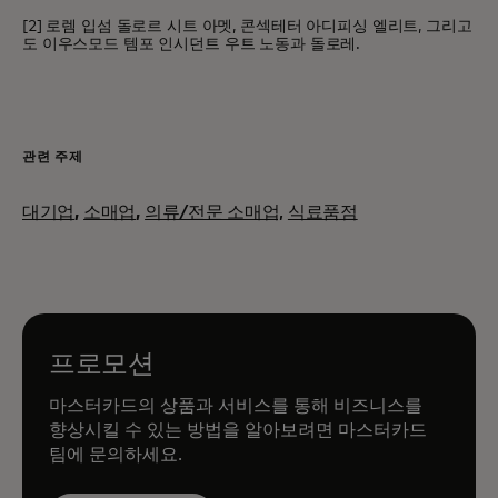
[2] 로렘 입섬 돌로르 시트 아멧, 콘섹테터 아디피싱 엘리트, 그리고
도 이우스모드 템포 인시던트 우트 노동과 돌로레.
관련 주제
대기업
,
소매업
,
의류/전문 소매업,
식료품점
프로모션
마스터카드의 상품과 서비스를 통해 비즈니스를
향상시킬 수 있는 방법을 알아보려면 마스터카드
팀에 문의하세요.