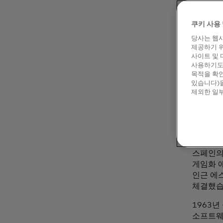
현재 많
스크롤할
쿠키 사용 
홈구장을
당사는 웹사
52,00
제공하기 위
사이트 및 
"팬들은
사용하기도 
휴대폰을
목적을 확인
소통할 
있습니다)을
제외한 일부
있으면 
디지털 
경우가 
포인트와
스페인의
게임화 
인근 에
체결했습
1963
소프트웨