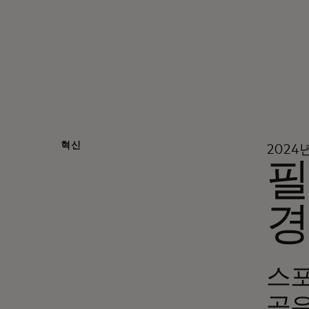
혁신
2024
필
경
스포
공유