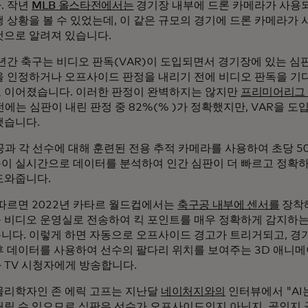
. 작년
MLB 올스타전에서는
경기장 내부에 드론 카메라가 사용
행 상황을 볼 수 있었는데, 이 같은 규모의 경기에 드론 카메라가
것으로 알려져 있습니다.
 년간 축구는 비디오 판독(VAR)이 도입되면서 경기장에 있는 
을 인정하거나 오프사이드 판정을 내리기 전에 비디오 판독을 기
 이어졌습니다. 이러한 판정이 완벽하지는 않지만
프리미어리그
전에는 심판이 내린 판정 중 82%(% )가 정확했지만, VAR을 도
했습니다.
공과 각 선수에 대해 훈련된 전용 추적 카메라를 사용하여 초당 5
이 실시간으로 데이터를 분석하여 인간 심판이 더 빠르고 정확하
도와줍니다.
 따르면 2022년 카타르 월드컵에서는
축구공 내부에 센서를
장착해
 비디오 운영실로 전송하여 킥 포인트를 매우 정확하게 감지하는
니다. 이렇게 하면 자동으로 오프사이드 경고가 트리거되고, 경
후 데이터를 사용하여 선수의 팔다리 위치를 보여주는 3D 애니
 TV 시청자에게 방송합니다.
물리학자인 존 에릭 고프는 지난달
네이처지와의
인터뷰에서 "AI
내릴 수 있으므로 심판은 선수가 오프사이드인지 아닌지, 골인지 