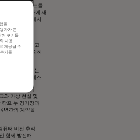
 (인스타그램 피드를
은 리버풀 해안가에 새
rmed와의
인터뷰에서
경험을
 말했습니다.
이용자가 본
위해 쿠키를
. "경기 중에는
와 사용
안에서 상호작용하고
로 제공될 수
며 "더 이상 단순히
 쿠키를
 안테나를 설치하는
씩 좌석 아래 액세스
크와 가상 현실 및
 캄프 누 경기장과
 4년간의 계약을
 컴퓨터 비전 추적
안 함께 발전해