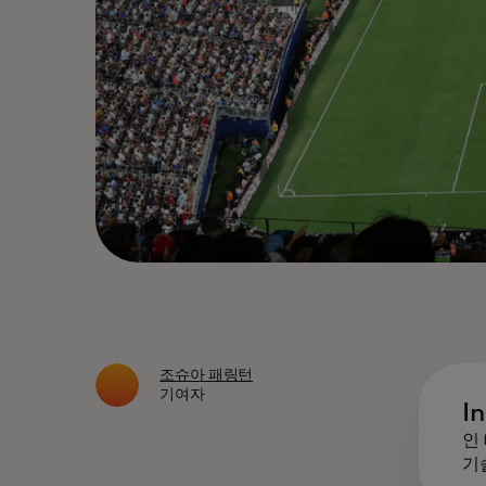
조슈아 패링턴
기여자
I
인
기