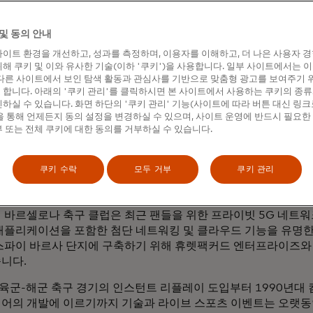
은 장소가 이러한 수용 인원을 감당하기 위해 노력하고 있습니다.
 때 빈 공간을 보는 공포!) 영국 최고의 축구팀 중 하나인 에버턴
및 동의 안내
 건설 중이며, 클럽의 기술 디렉터인 필 데이비스는
Tech Info
이트 환경을 개선하고, 성과를 측정하며, 이용자를 이해하고, 더 나은 사용자 
0석 규모의 새 구장을 "미래에도 견딜 수 있는 요새"로 만들겠다고
해 쿠키 및 이와 유사한 기술(이하 '쿠키')을 사용합니다. 일부 사이트에서는 
다른 사이트에서 보인 탐색 활동과 관심사를 기반으로 맞춤형 광고를 보여주기 
 게임과 소셜하게 소통할 수 있기를 원합니다."라고 그는 말합니다
합니다. 아래의 '쿠키 관리'를 클릭하시면 본 사이트에서 사용하는 쿠키의 종류
 사용하지 않는 전통적인 팬들도 있지만, 젊은 팬들은 경기장 
하실 수 있습니다. 화면 하단의 '쿠키 관리' 기능(사이트에 따라 버튼 대신 링크
수 있는 기능을 기대합니다." 연결성은 경기장 경험의 필수 요소이
 통해 언제든지 동의 설정을 변경하실 수 있으며, 사이트 운영에 반드시 필요한
 또는 전체 쿠키에 대한 동의를 거부하실 수 있습니다.
좋은 것이 아닙니다."라고 그는 덧붙였습니다.
시대에 맞게 개조된 구형 경기장에서는 경기장 서까래의 팬 위에
쿠키 수락
모두 거부
쿠키 관리
많지만, 에버턴은 보다 안정적인 연결을 위해 경기장 75석당 1개
 위 액세스 포인트를 함께 사용하고 있습니다.
 바르셀로나 축구 클럽은 최근 팬들을 위한 프라이빗 5G 네트워
애플리케이션을 포함한 첨단 네트워킹 및 클라우드 기능을 유명한
스파이 바르사 단지에 구축하기 위해 휴렛팩커드 엔터프라이즈와
니다.
년 육군-해군 축구 경기의 인스턴트 리플레이 도입부터 1990년대
어의 개발에 이르기까지 기술과 라이브 스포츠 이벤트는 오랫동