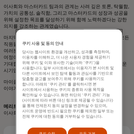
이사회와 마스터카드 팀과의 관계는 사려 깊은 토론, 탁월함,
가치의 공통성, 솔직함, 그리고 마스터카드의 성장과 성공을
위해 설정한 목표를 달성하기 위해 함께 노력하겠다는 강한
의지를 강조하는 관계였습니다.
마지막으로, 올 한 해 동안 열심히 일해준 마스터카드의 모든
쿠키 사용 및 동의 안내
직원들과 지속적인 성원을 보내주신 주주 및 고객
여러분께도 감사의 말씀을 전합니다. 성공은 함께 하는
당사는 웹사이트 환경을 개선하고, 성과를 측정하며,
여정이라는 것을 잘 알고 있으며, 앞으로의 힘찬 한 해를
이용자를 이해하고, 더 나은 사용자 경험을 제공하기
위해 쿠키 및 이와 유사한 기술(이하 '쿠키')을
기대합니다. 많은 불확실성에도 불구하고 지금은 흥미로운
사용합니다. 일부 사이트에서는 이용자가 본 사이트 및
시기입니다.
다른 사이트에서 보인 탐색 활동과 관심사를 기반으로
맞춤형 광고를 보여주기 위해 쿠키를 사용하기도
마이클과 저는 다가오는 연례 회의에서 여러분과 더 많은
합니다. 아래의 '쿠키 관리'를 클릭하시면 본
이야기를 나눌 수 있기를 기대합니다.
사이트에서 사용하는 쿠키의 종류와 사용 목적을
확인하실 수 있습니다. 화면 하단의 '쿠키 관리' 기능
(사이트에 따라 버튼 대신 링크로 제공될 수 있습니다)
을 통해 언제든지 동의 설정을 변경하실 수 있으며,
메리트 E. Janow
사이트 운영에 반드시 필요한 쿠키를 제외한 일부 또는
이사회 의장
전체 쿠키에 대한 동의를 거부하실 수 있습니다.
쿠키 수락
모두 거부