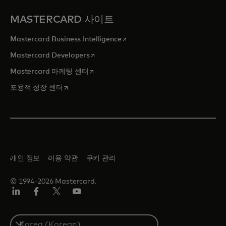
MASTERCARD 사이트
새 탭에서 열림
Mastercard Business Intelligence
새 탭에서 열림
Mastercard Developers
새 탭에서 열림
Mastercard 마케팅 센터
새 탭에서 열림
포용적 성장 센터
개인 정보
이용 약관
쿠키 관리
© 1994-2026 Mastercard.
Lin
Fa
트
유
ked
ceb
위
튜
In
ook
터/
브
S
X