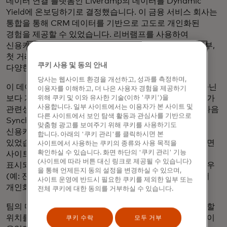
데이터 연결 플랫폼인 Liveramp의 데이터를 Dynamic
Yield에 온보딩하기로 결정했습니다. 이 금융 서비스 회사는
통합을 통해 CRM 데이터를 기반으로 고도로 개인화된
경험을 제공할 수 있었습니다. 리버램프를 사용하여
신용카드 유형, 신용카드 보유 기간, 전자 청구서 가입 여부,
첫 거래 또는 마지막 거래, 브랜드별 카드가 속한 업종 등
쿠키 사용 및 동의 안내
다양한 기준에 따라 잠재고객을 세분화할 수 있었습니다.
당사는 웹사이트 환경을 개선하고, 성과를 측정하며,
이 데이터를 통해 팀은 단순하고 획일적인 접근 방식이 아닌
이용자를 이해하고, 더 나은 사용자 경험을 제공하기
보다 개인화된 방식으로 첫 번째 사이트 방문자에게 다가가
위해 쿠키 및 이와 유사한 기술(이하 '쿠키')을
사용합니다. 일부 사이트에서는 이용자가 본 사이트 및
관련성 있고 매력적인 경험을 제공할 수 있습니다. 그런 다음
다른 사이트에서 보인 탐색 활동과 관심사를 기반으로
Synchrony는 사이트 방문자가 현재 어떤 유형의
맞춤형 광고를 보여주기 위해 쿠키를 사용하기도
신용카드를 가지고 있는지에 따라 관련 경험을 만들 수
합니다. 아래의 '쿠키 관리'를 클릭하시면 본
있었습니다. 기존 고객이 아닌 사용자가 사이트를 방문하면
사이트에서 사용하는 쿠키의 종류와 사용 목적을
확인하실 수 있습니다. 화면 하단의 '쿠키 관리' 기능
사이트의 가장 인기 있는 오퍼와 지역 오퍼가
(사이트에 따라 버튼 대신 링크로 제공될 수 있습니다)
표시되었습니다. 그러나 방문자가 이미 카드 소지자인 경우
을 통해 언제든지 동의 설정을 변경하실 수 있으며,
(예: 전국 가구 소매업체의 경우) 신용카드 유형에 따라 더
사이트 운영에 반드시 필요한 쿠키를 제외한 일부 또는
개인화된 제안이 표시되었습니다.
전체 쿠키에 대한 동의를 거부하실 수 있습니다.
팀의 마지막 작업 항목은 사이트 내에서 방문자를 타겟팅할
위치를 결정하는 것이었습니다. 사이트 트래픽이 가장 많이
쿠키 수락
모두 거부