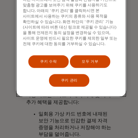
카드 발급사와 기업 고객은 상업용
맞춤형 광고를 보여주기 위해 쿠키를 사용하기도
결제에 대한 카드 결제의 이점을 점점
합니다. 아래의 '쿠키 관리'를 클릭하시면 본
더 높이 평가하고 있습니다. 호주, 중국,
사이트에서 사용하는 쿠키의 종류와 사용 목적을
인도, 인도네시아, 필리핀, 싱가포르의
확인하실 수 있습니다. 화면 하단의 '쿠키 관리' 기능
국내 B2B 카드 지출은 2017년부터
(사이트에 따라 버튼 대신 링크로 제공될 수 있습니다)
을 통해 언제든지 동의 설정을 변경하실 수 있으며,
2023년까지 평균 2배 이상
사이트 운영에 반드시 필요한 쿠키를 제외한 일부 또는
증가했습니다.
전체 쿠키에 대한 동의를 거부하실 수 있습니다.
이러한 성장의 배경에는 같은 기간 동안
가상 카드 지출이 3배 가까이 증가한
쿠키 수락
모두 거부
것이 자리 잡고 있습니다.
쿠키 관리
2. 가상 카드
가상 카드는 P카드의 혜택 외에 몇 가지
추가 혜택을 제공합니다:
일회용 가상 카드 번호에 내재된
보안 기능으로 민감한 결제 자격
증명을 처리하거나 저장해야 하는
부담을 덜어줍니다.