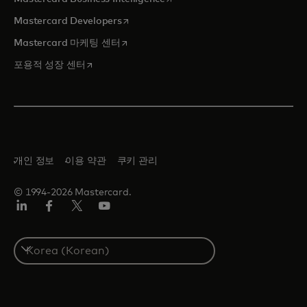
새 탭에서 열림
Mastercard Developers
새 탭에서 열림
Mastercard 마케팅 센터
새 탭에서 열림
포용적 성장 센터
개인 정보
이용 약관
쿠키 관리
© 1994-2026 Mastercard.
Lin
Fa
트
유
ked
ceb
위
튜
In
ook
터/
브
S
X
e
l
e
c
t