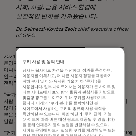
사회, 사람, 금융 서비스 환경에
실질적인 변화를 가져왔습니다.
Dr. Selmeczi-Kovács Zsolt
chief executive officer
of GIRO
2021년, 마스터카드와 ACI는 전 세계 중앙은행, 제도
쿠키 사용 및 동의 안내
운영자, 금융기관, 결제 서비스 제공업체 및 실시간 결제
이니셔티브를 시작하는 기타 조직에 동급 최고의 중앙
당사는 웹사이트 환경을 개선하고, 성과를 측정하며,
인프라, 결제 현지화 및 액세스 솔루션을 제공하기 위한
이용자를 이해하고, 더 나은 사용자 경험을 제공하기
위해 쿠키 및 이와 유사한 기술(이하 '쿠키')을
전략적 파트너십을 발표했습니다.
사용합니다. 일부 사이트에서는 이용자가 본 사이트 및
다른 사이트에서 보인 탐색 활동과 관심사를 기반으로
"국가와 지역이 결제 시스템을 현대화함에 따라 전 세계
맞춤형 광고를 보여주기 위해 쿠키를 사용하기도
사람, 기업, 경제가 실시간 결제의 혜택과 선택권을 점점 더
합니다. 아래의 '쿠키 관리'를 클릭하시면 본
많이 경험하고 있습니다."라고 마스터카드의 실시간 결제
사이트에서 사용하는 쿠키의 종류와 사용 목적을
부문 총괄 부사장 피터 레이놀즈(Peter Reynolds)는
확인하실 수 있습니다. 화면 하단의 '쿠키 관리' 기능
(사이트에 따라 버튼 대신 링크로 제공될 수 있습니다)
말합니다.
을 통해 언제든지 동의 설정을 변경하실 수 있으며,
사이트 운영에 반드시 필요한 쿠키를 제외한 일부 또는
"헝가리의 ACI와 긴밀히 협력하여 몇 시간이 아닌 몇 초 만에