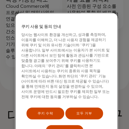
Cloud Commerce에
사전 인증된 구성 요소를
프로세서 및 매입사와의
사용하여 통합 및 배포를
연결이 사전 통합되어
간소화합니다.
있으므로 시장 진출 과정이
쿠키 사용 및 동의 안내
간소화됩니다. 또한, 단일
당사는 웹사이트 환경을 개선하고, 성과를 측정하며,
인스턴스를 통해 여러
이용자를 이해하고, 더 나은 사용자 경험을 제공하기
기기에 Tap on Phone
위해 쿠키 및 이와 유사한 기술(이하 '쿠키')을
솔루션을 배포하고 유지할
사용합니다. 일부 사이트에서는 이용자가 본 사이트 및
다른 사이트에서 보인 탐색 활동과 관심사를 기반으로
수 있습니다.
맞춤형 광고를 보여주기 위해 쿠키를 사용하기도
합니다. 아래의 '쿠키 관리'를 클릭하시면 본
사이트에서 사용하는 쿠키의 종류와 사용 목적을
확인하실 수 있습니다. 화면 하단의 '쿠키 관리' 기능
(사이트에 따라 버튼 대신 링크로 제공될 수 있습니다)
을 통해 언제든지 동의 설정을 변경하실 수 있으며,
사이트 운영에 반드시 필요한 쿠키를 제외한 일부 또는
전체 쿠키에 대한 동의를 거부하실 수 있습니다.
대중교통 사례 연구
쿠키 수락
모두 거부