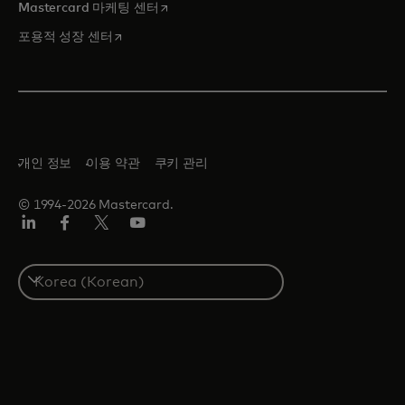
새 탭에서 열림
Mastercard 마케팅 센터
새 탭에서 열림
포용적 성장 센터
개인 정보
이용 약관
쿠키 관리
© 1994-2026 Mastercard.
Lin
Fa
트
유
ked
ceb
위
튜
In
ook
터/
브
S
X
e
l
e
c
t
a
c
o
u