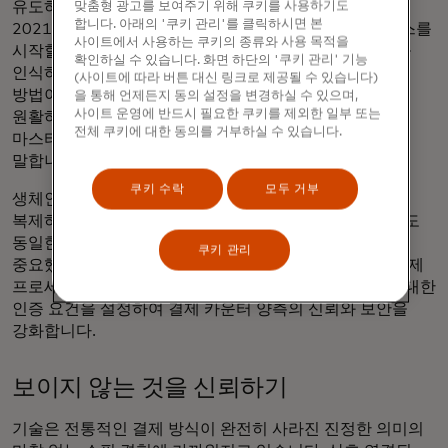
유도하기 위해 생체인식 결제 프로그램을 시작했습니다.
맞춤형 광고를 보여주기 위해 쿠키를 사용하기도
합니다. 아래의 '쿠키 관리'를 클릭하시면 본
2021년에는 중동 및 아시아 태평양 지역에서 시범 서비스를
사이트에서 사용하는 쿠키의 종류와 사용 목적을
시작할 예정입니다. "우리는 오랫동안 생체인식이 개인을
확인하실 수 있습니다. 화면 하단의 '쿠키 관리' 기능
인식하고 신원을 확인하는 데 비밀번호보다 더 안전한
(사이트에 따라 버튼 대신 링크로 제공될 수 있습니다)
방법이라고 믿어 왔으며, 이러한 보안을 활용하여 더욱
을 통해 언제든지 동의 설정을 변경하실 수 있으며,
사이트 운영에 반드시 필요한 쿠키를 제외한 일부 또는
원활하고 혁신적인 결제 방법을 만들고자 합니다."라고
전체 쿠키에 대한 동의를 거부하실 수 있습니다.
마스터카드의 신원 솔루션 담당 부사장인 Chris Reid는
말합니다.
쿠키 수락
모두 거부
생체인식은 영화 '미션 임파서블' 수준의 예산이 없다면
복제하기가 매우 어렵지만, 마스터카드는 새 프로그램에도
동일한 수준의 엄격한 데이터 보호를 적용하는 것이
쿠키 관리
중요했다고 그는 말합니다. 이 가이드라인은 생체인식 결제
프로세스를 보호하고 생체인식 결제 솔루션 제공업체에 대한
인증 요건을 설정하여 결제 카운터 양측의 신뢰와 보안을
강화합니다.
보이지 않는 것을 신뢰하기
기술은 전통적인 결제 방식이 완전히 사라진 진정한 의미의