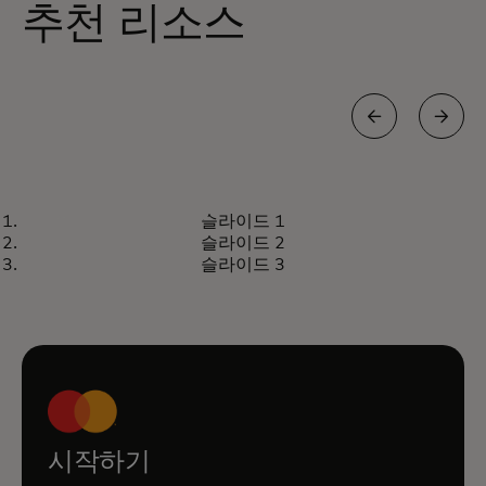
추천 리소스
백서
슬라이드 1
Breaking Down Barriers In
자세히 알아보기
슬라이드 2
Commercial Card Acceptance
슬라이드 3
White Paper
시작하기