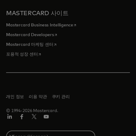
MASTERCARD 사이트
새 탭에서 열림
Mastercard Business Intelligence
새 탭에서 열림
Mastercard Developers
새 탭에서 열림
Mastercard 마케팅 센터
새 탭에서 열림
포용적 성장 센터
개인 정보
이용 약관
쿠키 관리
© 1994-2026 Mastercard.
Lin
Fa
트
유
ked
ceb
위
튜
In
ook
터/
브
S
X