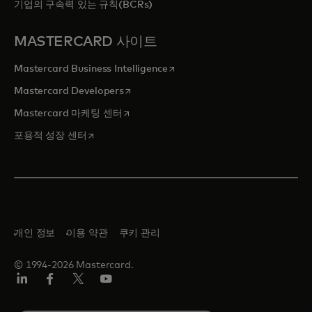
기업의 구속력 있는 규칙(BCRs)
MASTERCARD 사이트
새 탭에서 열림
Mastercard Business Intelligence
새 탭에서 열림
Mastercard Developers
새 탭에서 열림
Mastercard 마케팅 센터
새 탭에서 열림
포용적 성장 센터
개인 정보
이용 약관
쿠키 관리
© 1994-2026 Mastercard.
Lin
Fa
트
유
ked
ceb
위
튜
In
ook
터/
브