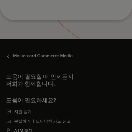
a
c
r
t
a
e
c
r
t
s
e
.
r
s
Mastercard Commerce Media
.
도움이 필요할 때 언제든지
저희가 함께합니다.
도움이 필요하세요?
지원 받기
분실하거나 도난당한 카드 신고
ATM 찾기