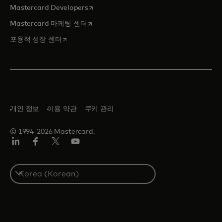
새 탭에서 열림
Mastercard Developers
새 탭에서 열림
Mastercard 마케팅 센터
새 탭에서 열림
포용적 성장 센터
개인 정보
이용 약관
쿠키 관리
© 1994-2026 Mastercard.
Lin
Fa
트
유
ked
ceb
위
튜
In
ook
터/
브
S
X
e
l
e
c
t
a