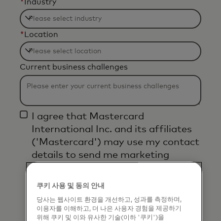
*
Industry
F
*
Location
i
l
F
t
Current business challenges
i
e
l
r
t
i
e
n
I agree that Mastercard
r
g
International Inc. and its affiliates
i
w
('Mastercard') may use my contact
n
i
details to send me marketing
g
l
communications about its
w
l
products, services and events, as
i
쿠키 사용 및 동의 안내
b
well as other topical business
l
당사는 웹사이트 환경을 개선하고, 성과를 측정하며,
e
information by email. If I have
이용자를 이해하고, 더 나은 사용자 경험을 제공하기
l
a
shared my phone number, I confirm
위해 쿠키 및 이와 유사한 기술(이하 '쿠키')을