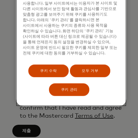
b
사용합니다. 일부 사이트에서는 이용자가 본 사이트 및
p
that I am also happy to be
다른 사이트에서 보인 탐색 활동과 관심사를 기반으로
e
p
contacted by Mastercard for such
맞춤형 광고를 보여주기 위해 쿠키를 사용하기도
a
합니다. 아래의 '쿠키 관리'를 클릭하시면 본
l
marketing purposes by phone. I
p
사이트에서 사용하는 쿠키의 종류와 사용 목적을
i
understand that I am free to
확인하실 수 있습니다. 화면 하단의 '쿠키 관리' 기능
p
(사이트에 따라 버튼 대신 링크로 제공될 수 있습니다)
e
withdraw my consent at any time,
l
을 통해 언제든지 동의 설정을 변경하실 수 있으며,
d
free of charge, using the opt-out
사이트 운영에 반드시 필요한 쿠키를 제외한 일부 또는
i
a
전체 쿠키에 대한 동의를 거부하실 수 있습니다.
link provided in each email.
e
f
d
I acknowledge that my personal
t
쿠키 수락
모두 거부
a
data will be processed in
e
f
accordance with
r
t
쿠키 관리
Mastercard’s
Global Privacy Notice
.
3
e
By submitting this form, I also
c
r
confirm that I have read and agree
h
3
to the Mastercard
Terms of Use
.
a
c
r
h
제출
a