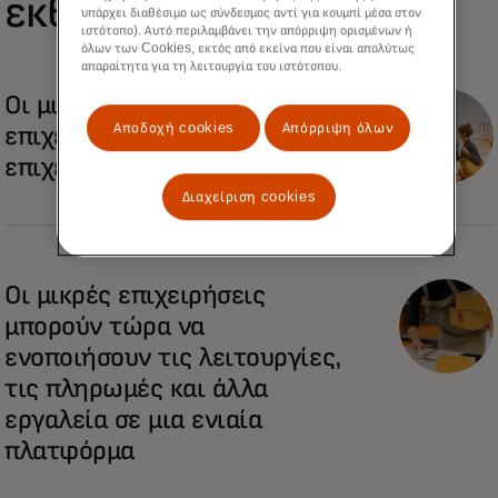
εκθέσεις
υπάρχει διαθέσιμο ως σύνδεσμος αντί για κουμπί μέσα στον
ιστότοπο). Αυτό περιλαμβάνει την απόρριψη ορισμένων ή
όλων των Cookies, εκτός από εκείνα που είναι απολύτως
απαραίτητα για τη λειτουργία του ιστότοπου.
Οι μικρές και μεσαίες
Αποδοχή cookies
Απόρριψη όλων
επιχειρήσεις είναι μεγάλες
επιχειρήσεις
Διαχείριση cookies
Οι μικρές επιχειρήσεις
μπορούν τώρα να
ενοποιήσουν τις λειτουργίες,
τις πληρωμές και άλλα
εργαλεία σε μια ενιαία
πλατφόρμα