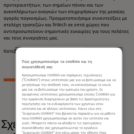
προτεραιοτήτων, των σημείων πόνου και των
ανεκπλήρωτων αναγκών των επιχειρήσεων της μεσαίας
αγοράς παγκοσμίως. Πραγματοποιήσαμε συνεντεύξεις με
στελέχη τραπεζών και fintech σε επτά χώρες που
αντιπροσωπεύουν σημαντικές ευκαιρίες για τους πελάτες
και τους συνεργάτες μας.
Κατεβάστε την έκθεση για να μάθετε περισσότερα.
Πώς χρησιμοποιούμε τα cookies και τη
συγκατάθεσή σας
Χρησιμοποιούμε cookies και παρόμοιες τεχνολογίες
("Cookies") στους ιστότοπούς μας για να βελτιώσουμε και να
μετρήσουμε την απόδοσή τους, να κατανοήσουμε το κοινό
μας και να βελτιώσουμε την εμπειρία του χρήστη. Σε
ορισμένους ιστότοπους χρησιμοποιούμε επίσης Cookies για
την εμφάνιση διαφημίσεων με βάση τις δραστηριότητες
περιήγησης και τα ενδιαφέροντα των χρηστών στον
ιστότοπο και σε άλλους ιστότοπους. Κάντε κλικ στη
"Διαχείριση cookies" που βρίσκεται παρακάτω για να μάθετε
ποια cookies χρησιμοποιούμε σε αυτόν τον ιστότοπο και
Σχετικές
γιατί. Μπορείτε πάντα να αλλάξετε τις προτιμήσεις
συγκατάθεσής σας χρησιμοποιώντας το εργαλείο
"Διαχείριση cookies" στο κάτω μέρος της οθόνης (που