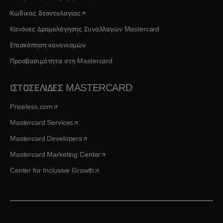
opens in a new tab
Κώδικας δεοντολογίας
Κανόνες Δρομολόγησης Συναλλαγών Mastercard
Επισκόπηση κανονισμών
Προσβασιμότητα στη Mastercard
ΙΣΤΟΣΕΛΙΔΕΣ MASTERCARD
opens in a new tab
Priceless.com
opens in a new tab
Mastercard Services
opens in a new tab
Mastercard Developers
opens in a new tab
Mastercard Marketing Center
opens in a new tab
Center for Inclusive Growth