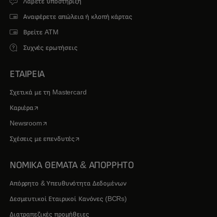
Λάβετε υποστήριξη
Αναφέρετε απώλεια ή κλοπή κάρτας
Βρείτε ATM
Συχνές ερωτήσεις
ΕΤΑΙΡΕΙΑ
Σχετικά με τη Mastercard
opens in a new tab
Καριέρα
opens in a new tab
Newsroom
opens in a new tab
Σχέσεις με επενδυτές
ΝΟΜΙΚΑ ΘΕΜΑΤΑ & ΑΠΟΡΡΗΤΟ
Απόρρητο & Υπευθυνότητα Δεδομένων
Δεσμευτικοί Εταιρικοί Κανόνες (BCRs)
Διατραπεζικές προμήθειες