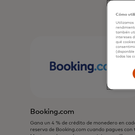
Cómo util
Utilizamos 
rendimiento
también uti
intereses d
qué cookies
consentimie
(disponible
todas las c
Booking.com
Gana un 4 % de crédito de monedero en cad
reserva de Booking.com cuando pagues con 