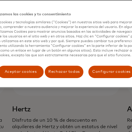
izamos las cookies y tu consentimiento
cookies y tecnologías similares ("Cookies") en nuestros sitios web para mejorar
, comprender a nuestra audiencia y mejorar la experiencia del usuario. En algun
lizamos Cookies para mostrar anuncios basados en las actividades de navegació
e los usuarios en el sitio web y en otros sitios. Haz clic en "Configurar cookies"
 utilizamos en este sitio web y por qué. Siempre puedes cambiar tus preferenci
nto utilizando la herramienta "Configurar cookies" en la parte inferior de la pa
 como un enlace en lugar de un botón en algunos sitios). Esto incluye rechazar 
ookies, excepto las que son estrictamente necesarias para que el sitio funcione.
Aceptar cookies
Rechazar todas
Configurar cookies
Hertz
A
a
Disfruta de un 10 % de descuento en
Re
tu
alquileres de Hertz y obtén un estatus de nivel
gr