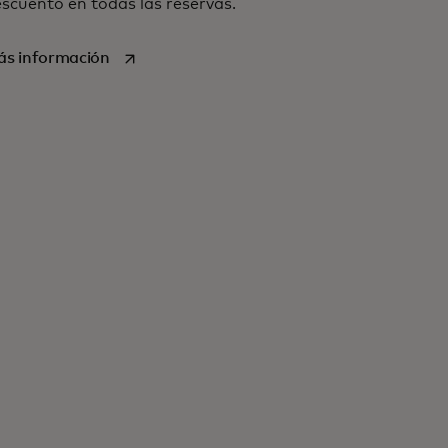
scuento en todas las reservas.
se abre en una pestaña nueva
s información