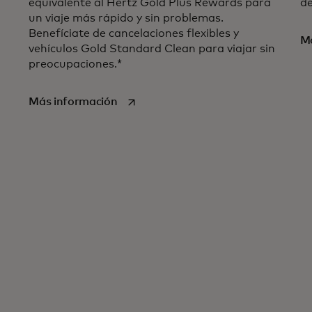
equivalente al Hertz Gold Plus Rewards para
de
 Mastercard
un viaje más rápido y sin problemas.
Benefíciate de cancelaciones flexibles y
Má
vehículos Gold Standard Clean para viajar sin
a
preocupaciones.*
se abre en una pestaña nueva
Más información