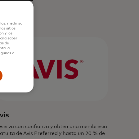
los, medir su
os sitios,
n y los
 para saber
as de
ntalla
algunas o
vis
serva con confianza y obtén una membresía
atuita de Avis Preferred y hasta un 20 % de