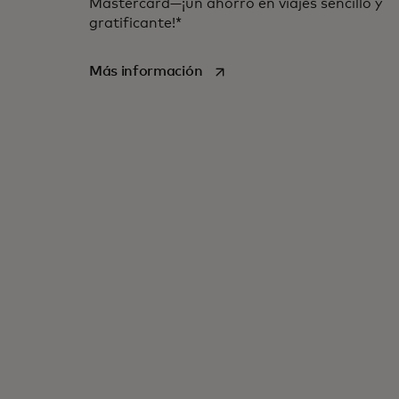
Mastercard—¡un ahorro en viajes sencillo y
Disfruta de estas ofertas de World
gratificante!*
se abre en una pestaña nuev
Más información