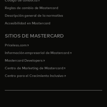
se abre en una pestaña nueva
Código de conducta
Reglas de cambio de Mastercard
Descripción general de la normativa
Accesibilidad en Mastercard
SITIOS DE MASTERCARD
se abre en una pestaña nueva
Priceless.com
se abre en una pestaña
Información empresarial de Mastercard
se abre en una pestaña nueva
Mastercard Developers
se abre en una pestaña nu
Centro de Marketing de Mastercard
se abre en una pestaña nu
Centro para el Crecimiento Inclusivo