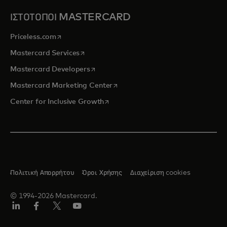
ΙΣΤΟΤΟΠΟΙ MASTERCARD
opens in a new tab
Priceless.com
opens in a new tab
Mastercard Services
opens in a new tab
Mastercard Developers
opens in a new tab
Mastercard Marketing Center
opens in a new tab
Center for Inclusive Growth
Πολιτική Απορρήτου
Όροι Χρήσης
Διαχείριση cookies
© 1994-2026 Mastercard.
Linkedin
Facebook
Twitter/X
YouTube