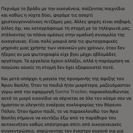
Περνάμε το βράδυ με την οικογένεια, παίζοντας παιχνίδια
και καθώς η νύχτα δύει, φοράμε τις ασορτί
χριστουγεννιάτικες πιτζάμες μας. Άλλες φορές είναι σοβαρά,
άλλες όχι, και καταγράφουμε τη στιγμή με τα τηλέφωνά μας,
στέλνοντας τα πλάνα αμέσως στην ομαδική συνομιλία της
οικογένειας. Είναι πολύ μακριά από τις φωτογραφικές
μηχανές μιας χρήσης των νεανικών μου χρόνων, όταν δεν
ήξερες αν μια φωτογραφία είχε βγει μέχρι εβδομάδες
αργότερα. Τα εργαλεία έχουν αλλάξει, αλλά η παρόρμηση να
παγώσει κανείς τη στιγμή δεν έχει εξαφανιστεί ποτέ.
Και μετά υπάρχει η μαγεία της προσμονής της άφιξης του
Άγιου Βασίλη. Όταν τα παιδιά ήταν μικρότερα, μαζευόμασταν
γύρω από την εφαρμογή Santa Tracker, παρακολουθώντας
αυτό το μικρό εικονίδιο να σέρνεται σε όλο τον κόσμο σαν να
ήμασταν οι ελεγκτές εναέριας κυκλοφορίας του Βόρειου
Πόλου. Όταν ήμουν παιδί, το να παρακολουθώ τον Άγιο
Βασίλη σήμαινε να κοιτάζω έξω από το παράθυρο του
αυτοκινήτου καθώς επέστρεφα σπίτι από οικογενειακές
συγκεντρώσεις, σαρώνοντας τον έναστρο ουρανό για μια