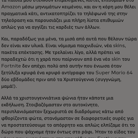
τα παιδιά μου στέλνουν επιμελημένες λίστες επιθυμιών στο
Amazon μέσω μηνυμάτων κειμένου, και αν η κόρη μου θέλει
πραγματικά κάτι, αντικατοπτρίζει το τηλέφωνό της στην
τηλεόραση και παρουσιάζει μια πλήρη λίστα επιθυμιών
απλώς για να αγγίξει τις καρδιές των άλλων.
Και, παραδόξως για μένα, τα μισά από αυτά που θέλουν τώρα
δεν είναι καν υλικά. Είναι νόμισμα παιχνιδιών, νέα skins,
πακέτα επέκτασης. Με τρελαίνει λίγο, αλλά πρέπει να
παραδεχτώ ότι η χαρά που παίρνουν από ένα νέο skin του
Fortnite δεν απέχει πολύ από αυτήν που ένιωσα όταν
ξετύλιξα κρυφά ένα κρυφό αντίγραφο του Super Mario 64
δύο εβδομάδες πριν από τα Χριστούγεννα (συγγνώμη,
μαμά!).
Αλλά τα χριστουγεννιάτικα ψώνια ήταν κάποτε μια
εκδήλωση. Στοιβαζόμασταν στο αυτοκίνητο,
περιπλανιόμασταν ξεχωριστά σε διαδρόμους κάτω από
φθορίζοντα φώτα, στανόμασταν σε διαφορετικές ουρές για
να προστατεύσουμε το απόρρητο και απλώς ελπίζαμε ότι το
δώρο που ψάχναμε ήταν όντως στο ράφι. Ήταν το είδος του