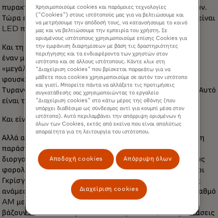
πυρακτώσεως που χρειάζονταν μέρες για να ξεκολλήσουν.
Χρησιμοποιούμε cookies και παρόμοιες τεχνολογίες
("Cookies") στους ιστότοπούς μας για να βελτιώσουμε και
Τώρα είναι ακόμα ένα κουτί με μπερδεμένα φώτα, αλλά είναι
να μετρήσουμε την απόδοσή τους, να κατανοήσουμε το κοινό
LED που λειτουργούν με χρονοδιακόπτη.
μας και να βελτιώσουμε την εμπειρία του χρήστη. Σε
ορισμένους ιστότοπους χρησιμοποιούμε επίσης Cookies για
την εμφάνιση διαφημίσεων με βάση τις δραστηριότητες
Και τη δεκαετία του '90, αν το διπλανό σπίτι πρόσθεταν
περιήγησης και τα ενδιαφέροντα των χρηστών στον
έναν μόνο πλαστικό Άγιο Βασίλη, αυτό θεωρούνταν
ιστότοπο και σε άλλους ιστότοπους. Κάντε κλικ στη
«μεγάλο». Αν μου λέγατε τότε ότι μια μέρα θα είχα έναν
"Διαχείριση cookies" που βρίσκεται παρακάτω για να
μάθετε ποια cookies χρησιμοποιούμε σε αυτόν τον ιστότοπο
φουσκωτό Άγιο Βασίλη ύψους 3 μέτρων να οδηγεί έναν
και γιατί. Μπορείτε πάντα να αλλάξετε τις προτιμήσεις
Τυραννόσαυρο Ρεξ στην μπροστινή αυλή μου, θα έλεγα «Αυτό
συγκατάθεσής σας χρησιμοποιώντας το εργαλείο
είναι τέλειο».
"Διαχείριση cookies" στο κάτω μέρος της οθόνης (που
υπάρχει διαθέσιμο ως σύνδεσμος αντί για κουμπί μέσα στον
ιστότοπο). Αυτό περιλαμβάνει την απόρριψη ορισμένων ή
Και είναι φοβερό.
όλων των Cookies, εκτός από εκείνα που είναι απολύτως
απαραίτητα για τη λειτουργία του ιστότοπου.
Αλλά αν ήθελες να δεις μια πραγματική χριστουγεννιάτικη
παράσταση με φώτα όταν ήμουν παιδί, έπρεπε να την
διοργανώσει η πόλη, επειδή απαιτούσε χρήματα από τους
Αποδοχή cookies
Απόρριψη όλων
φορολογούμενους και το είδος της ενέργειας που μόνο οι
Γκρίσγουολντ μπορούσαν να ανταγωνιστούν. Οδηγώντας
Διαχείριση cookies
ανάμεσα σε αυτές τις βιτρίνες, ακούγοντας τον μικρό σταθμό
AM με την τραγανή χριστουγεννιάτικη μουσική του, μας
βάζουν πάντα στο εορταστικό πνεύμα. Αυτές οι παραστάσεις