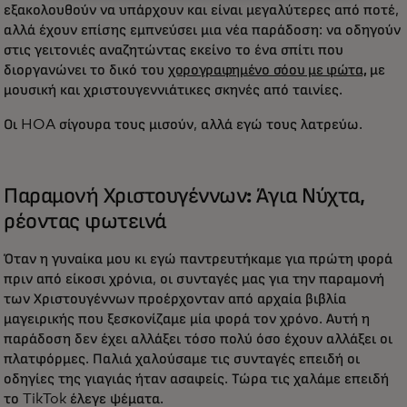
εξακολουθούν να υπάρχουν και είναι μεγαλύτερες από ποτέ,
αλλά έχουν επίσης εμπνεύσει μια νέα παράδοση: να οδηγούν
στις γειτονιές αναζητώντας εκείνο το ένα σπίτι που
διοργανώνει το δικό του
χορογραφημένο σόου με φώτα,
με
μουσική και χριστουγεννιάτικες σκηνές από ταινίες.
Οι HOA σίγουρα τους μισούν, αλλά εγώ τους λατρεύω.
Παραμονή Χριστουγέννων: Άγια Νύχτα,
ρέοντας φωτεινά
Όταν η γυναίκα μου κι εγώ παντρευτήκαμε για πρώτη φορά
πριν από είκοσι χρόνια, οι συνταγές μας για την παραμονή
των Χριστουγέννων προέρχονταν από αρχαία βιβλία
μαγειρικής που ξεσκονίζαμε μία φορά τον χρόνο. Αυτή η
παράδοση δεν έχει αλλάξει τόσο πολύ όσο έχουν αλλάξει οι
πλατφόρμες. Παλιά χαλούσαμε τις συνταγές επειδή οι
οδηγίες της γιαγιάς ήταν ασαφείς. Τώρα τις χαλάμε επειδή
το TikTok έλεγε ψέματα.