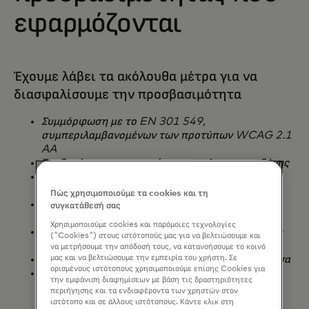
εφαρμόζονται
Έχουμε λάβει τα ακόλουθα μέτρα για να
διασφαλίσουμε την προσβασιμότητα
Συμμόρφωση με το EN 301 549,
συμπεριλαμβανομένων των προτύπων WCAG 2.1
AA
Συμβατότητα με προγράμματα ανάγνωσης οθόνης
Πλοήγηση με πληκτρολόγιο και λογική σειρά
καρτελών
Πώς χρησιμοποιούμε τα cookies και τη
Εναλλακτικές λύσεις κειμένου για μη κειμενικό
συγκατάθεσή σας
περιεχόμενο
Χρησιμοποιούμε cookies και παρόμοιες τεχνολογίες
Ρυθμιζόμενη αντίθεση, μέγεθος γραμματοσειράς
("Cookies") στους ιστότοπούς μας για να βελτιώσουμε και
και μεγέθυνση
να μετρήσουμε την απόδοσή τους, να κατανοήσουμε το κοινό
μας και να βελτιώσουμε την εμπειρία του χρήστη. Σε
Υπότιτλοι και απομαγνητοφωνήσεις για πολυμέσα
ορισμένους ιστότοπους χρησιμοποιούμε επίσης Cookies για
Σαφή μηνύματα σφάλματος και επικύρωσης
την εμφάνιση διαφημίσεων με βάση τις δραστηριότητες
φόρμας
[TT1]
περιήγησης και τα ενδιαφέροντα των χρηστών στον
ιστότοπο και σε άλλους ιστότοπους. Κάντε κλικ στη