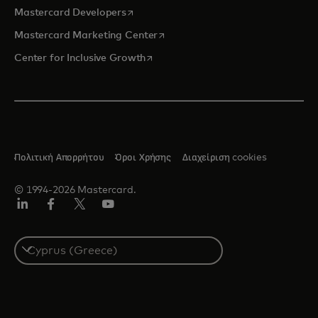
opens in a new tab
Mastercard Developers
opens in a new tab
Mastercard Marketing Center
opens in a new tab
Center for Inclusive Growth
Πολιτική Απορρήτου
Όροι Χρήσης
Διαχείριση cookies
© 1994-2026 Mastercard.
Linkedin
Facebook
Twitter/X
Youtube
Select
a
country