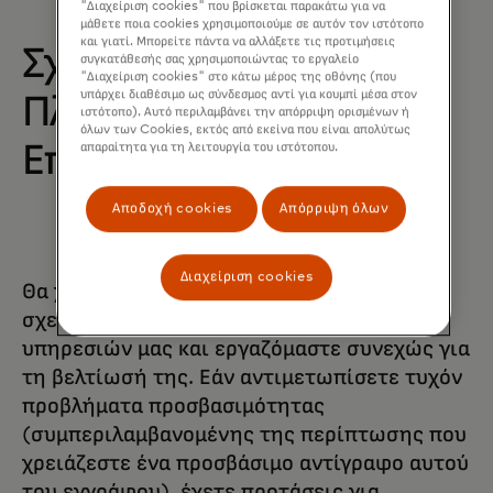
"Διαχείριση cookies" που βρίσκεται παρακάτω για να
μάθετε ποια cookies χρησιμοποιούμε σε αυτόν τον ιστότοπο
και γιατί. Μπορείτε πάντα να αλλάξετε τις προτιμήσεις
Σχόλια και
συγκατάθεσής σας χρησιμοποιώντας το εργαλείο
"Διαχείριση cookies" στο κάτω μέρος της οθόνης (που
υπάρχει διαθέσιμο ως σύνδεσμος αντί για κουμπί μέσα στον
Πληροφορίες
ιστότοπο). Αυτό περιλαμβάνει την απόρριψη ορισμένων ή
όλων των Cookies, εκτός από εκείνα που είναι απολύτως
Επικοινωνίας
απαραίτητα για τη λειτουργία του ιστότοπου.
Αποδοχή cookies
Απόρριψη όλων
Διαχείριση cookies
Θα χαρούμε να λάβουμε τα σχόλιά σας
σχετικά με την προσβασιμότητα των
υπηρεσιών μας και εργαζόμαστε συνεχώς για
τη βελτίωσή της. Εάν αντιμετωπίσετε τυχόν
προβλήματα προσβασιμότητας
(συμπεριλαμβανομένης της περίπτωσης που
χρειάζεστε ένα προσβάσιμο αντίγραφο αυτού
του εγγράφου), έχετε προτάσεις για