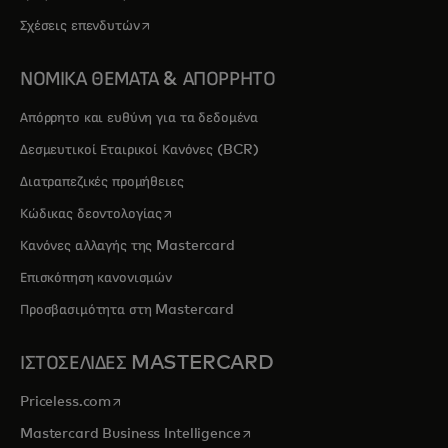
opens in a new tab
Σχέσεις επενδυτών
ΝΟΜΙΚΑ ΘΕΜΑΤΑ & ΑΠΟΡΡΗΤΟ
Απόρρητο και ευθύνη για τα δεδομένα
Δεσμευτικοί Εταιρικοί Κανόνες (BCR)
Διατραπεζικές προμήθειες
opens in a new tab
Κώδικας δεοντολογίας
Κανόνες αλλαγής της Mastercard
Επισκόπηση κανονισμών
Προσβασιμότητα στη Mastercard
ΙΣΤΟΣΕΛΙΔΕΣ MASTERCARD
opens in a new tab
Priceless.com
opens in a new tab
Mastercard Business Intelligence