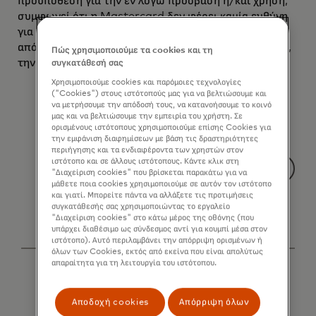
προϋπόθεση για την εν λόγω πρόσβαση ή/και χρήση,
συμφωνεί ότι η Mastercard δεν φέρει καμία ευθύνη
για οποιαδήποτε απώλεια ή ζημία που προκαλείται
από ή φέρεται να προκαλείται από, εν όλω ή εν μέρει,
Πώς χρησιμοποιούμε τα cookies και τη
την πρόσβαση στη λίστα ή/και τη χρήση της.
συγκατάθεσή σας
Χρησιμοποιούμε cookies και παρόμοιες τεχνολογίες
("Cookies") στους ιστότοπούς μας για να βελτιώσουμε και
να μετρήσουμε την απόδοσή τους, να κατανοήσουμε το κοινό
μας και να βελτιώσουμε την εμπειρία του χρήστη. Σε
ορισμένους ιστότοπους χρησιμοποιούμε επίσης Cookies για
την εμφάνιση διαφημίσεων με βάση τις δραστηριότητες
περιήγησης και τα ενδιαφέροντα των χρηστών στον
ιστότοπο και σε άλλους ιστότοπους. Κάντε κλικ στη
"Διαχείριση cookies" που βρίσκεται παρακάτω για να
μάθετε ποια cookies χρησιμοποιούμε σε αυτόν τον ιστότοπο
και γιατί. Μπορείτε πάντα να αλλάξετε τις προτιμήσεις
συγκατάθεσής σας χρησιμοποιώντας το εργαλείο
"Διαχείριση cookies" στο κάτω μέρος της οθόνης (που
υπάρχει διαθέσιμο ως σύνδεσμος αντί για κουμπί μέσα στον
ιστότοπο). Αυτό περιλαμβάνει την απόρριψη ορισμένων ή
όλων των Cookies, εκτός από εκείνα που είναι απολύτως
απαραίτητα για τη λειτουργία του ιστότοπου.
Αποδοχή cookies
Απόρριψη όλων