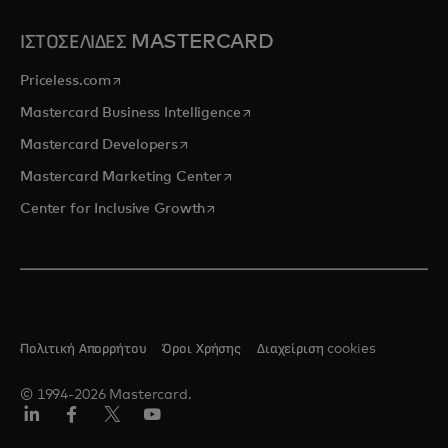
ΙΣΤΟΣΕΛΙΔΕΣ MASTERCARD
opens in a new tab
Priceless.com
opens in a new tab
Mastercard Business Intelligence
opens in a new tab
Mastercard Developers
opens in a new tab
Mastercard Marketing Center
opens in a new tab
Center for Inclusive Growth
Πολιτική Απορρήτου
Όροι Χρήσης
Διαχείριση cookies
© 1994-2026 Mastercard.
Linkedin
Facebook
Twitter/X
Youtube