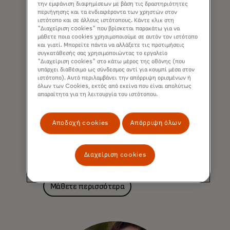
την εμφάνιση διαφημίσεων με βάση τις δραστηριότητες
περιήγησης και τα ενδιαφέροντα των χρηστών στον
ιστότοπο και σε άλλους ιστότοπους. Κάντε κλικ στη
"Διαχείριση cookies" που βρίσκεται παρακάτω για να
μάθετε ποια cookies χρησιμοποιούμε σε αυτόν τον ιστότοπο
και γιατί. Μπορείτε πάντα να αλλάξετε τις προτιμήσεις
συγκατάθεσής σας χρησιμοποιώντας το εργαλείο
"Διαχείριση cookies" στο κάτω μέρος της οθόνης (που
Πληροφορίες που σας
υπάρχει διαθέσιμο ως σύνδεσμος αντί για κουμπί μέσα στον
ιστότοπο). Αυτό περιλαμβάνει την απόρριψη ορισμένων ή
βοηθούν να λάβετε κρίσιμες
όλων των Cookies, εκτός από εκείνα που είναι απολύτως
επιχειρηματικές αποφάσεις
απαραίτητα για τη λειτουργία του ιστότοπου.
Παρέχουμε πρόσβαση σε πληροφορίες
Αποδοχή cookies
Απόρριψη όλων
σχετικές με τα οικονομικά, την απόδοση
χαρτοφυλακίου και τις τελευταίες
τάσεις, για να σας βοηθήσουμε να
Διαχείριση cookies
ενισχύσετε την ανάπτυξή σας.
Μάθετε περισσότερα