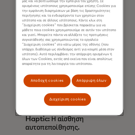
μας και να βελτιώσουμε την εμπειρία του χρήστη. Σε
ένα priceless experiences
ορισμένους ιστότοπους χρησιμοποιούμε επίσης Cookies για
soundtrack.
την εμφάνιση διαφημίσεων με βάση τις δραστηριότητες
περιήγησης και τα ενδιαφέροντα των χρηστών στον
ιστότοπο και σε άλλους ιστότοπους. Κάντε κλικ στη
"Διαχείριση cookies" που βρίσκεται παρακάτω για να
μάθετε ποια cookies χρησιμοποιούμε σε αυτόν τον ιστότοπο
και γιατί. Μπορείτε πάντα να αλλάξετε τις προτιμήσεις
συγκατάθεσής σας χρησιμοποιώντας το εργαλείο
"Διαχείριση cookies" στο κάτω μέρος της οθόνης (που
υπάρχει διαθέσιμο ως σύνδεσμος αντί για κουμπί μέσα στον
ιστότοπο). Αυτό περιλαμβάνει την απόρριψη ορισμένων ή
όλων των Cookies, εκτός από εκείνα που είναι απολύτως
απαραίτητα για τη λειτουργία του ιστότοπου.
Αποδοχή cookies
Απόρριψη όλων
Διαχείριση cookies
Haptic: Η αίσθηση
αυτοπεποίθησης.