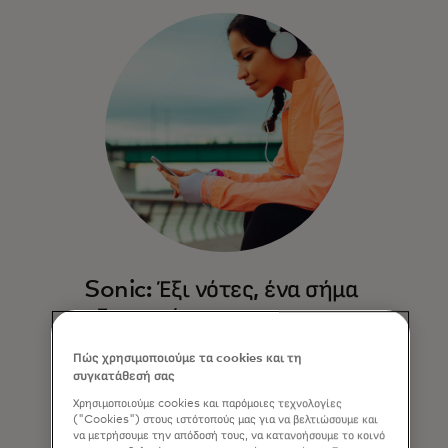
Sonic: Έξι νότες, ένα σήμα
αξιοπιστίας.
Το sonic brand της Mastercard
Πώς χρησιμοποιούμε τα cookies και τη
εμπνέει εμπιστοσύνη, αναδεικνύει την
συγκατάθεσή σας
αποδοχή στην ολοκλήρωση αγοράς,
Χρησιμοποιούμε cookies και παρόμοιες τεχνολογίες
στο κατάστημα, online και εντός
("Cookies") στους ιστότοπούς μας για να βελτιώσουμε και
να μετρήσουμε την απόδοσή τους, να κατανοήσουμε το κοινό
εφαρμογών, και δίνει τον παλμό για