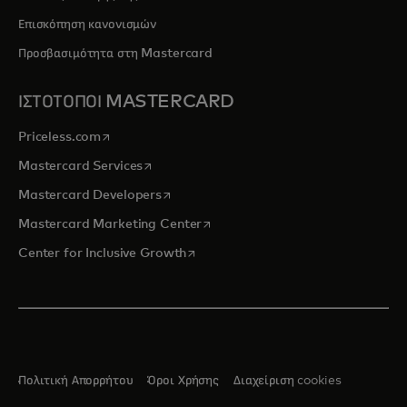
Επισκόπηση κανονισμών
Προσβασιμότητα στη Mastercard
ΙΣΤΟΤΟΠΟΙ MASTERCARD
opens in a new tab
Priceless.com
opens in a new tab
Mastercard Services
opens in a new tab
Mastercard Developers
opens in a new tab
Mastercard Marketing Center
opens in a new tab
Center for Inclusive Growth
Πολιτική Απορρήτου
Όροι Χρήσης
Διαχείριση cookies