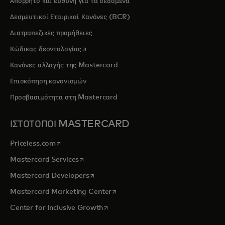
Απόρρητο και ευθύνη για τα δεδομένα
Δεσμευτικοί Εταιρικοί Κανόνες (BCR)
Διατραπεζικές προμήθειες
opens in a new tab
Κώδικας δεοντολογίας
Κανόνες αλλαγής της Mastercard
Επισκόπηση κανονισμών
Προσβασιμότητα στη Mastercard
ΙΣΤΟΤΟΠΟΙ MASTERCARD
opens in a new tab
Priceless.com
opens in a new tab
Mastercard Services
opens in a new tab
Mastercard Developers
opens in a new tab
Mastercard Marketing Center
opens in a new tab
Center for Inclusive Growth