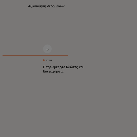
Αξιοποίηση Δεδομένων
Καινοτόμες λύσεις για μια ασφαλέστερη και
πιο έξυπνη ψηφιακή οικονομία.
ΛΎΣΕΙΣ
Πληρωμές για Ιδιώτες και
Επιχειρήσεις