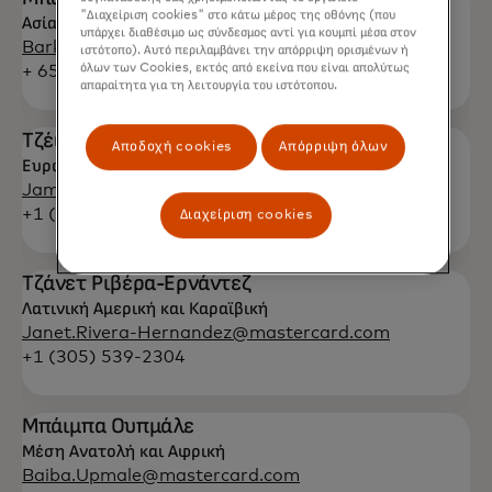
"Διαχείριση cookies" στο κάτω μέρος της οθόνης (που
Ασία-Ειρηνικός
υπάρχει διαθέσιμο ως σύνδεσμος αντί για κουμπί μέσα στον
Barkha.Patel@mastercard.com
ιστότοπο). Αυτό περιλαμβάνει την απόρριψη ορισμένων ή
όλων των Cookies, εκτός από εκείνα που είναι απολύτως
+ 65 6390-6012
απαραίτητα για τη λειτουργία του ιστότοπου.
Τζέιμς Ίσοκσον
Αποδοχή cookies
Απόρριψη όλων
Ευρώπη
James.Issokson@mastercard.com
+1 (914) 249-6286
Διαχείριση cookies
Τζάνετ Ριβέρα-Ερνάντεζ
Λατινική Αμερική και Καραϊβική
Janet.Rivera-Hernandez@mastercard.com
+1 (305) 539-2304
Μπάιμπα Ουπμάλε
Μέση Ανατολή και Αφρική
Baiba.Upmale@mastercard.com