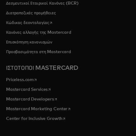
Δεσμευτικοί Εταιρικοί Κανόνες (BCR)
Διατραπεζικές προμήθειες
opens in a new tab
Κώδικας δεοντολογίας
Κανόνες αλλαγής της Mastercard
Επισκόπηση κανονισμών
Προσβασιμότητα στη Mastercard
ΙΣΤΟΤΟΠΟΙ MASTERCARD
opens in a new tab
Priceless.com
opens in a new tab
Mastercard Services
opens in a new tab
Mastercard Developers
opens in a new tab
Mastercard Marketing Center
opens in a new tab
Center for Inclusive Growth