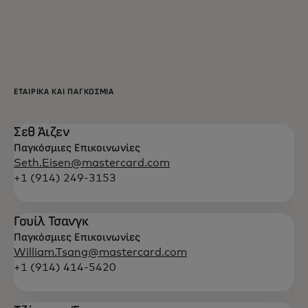
Για εσάς
Για επιχειρήσεις
ΕΤΑΙΡΙΚΆ ΚΑΙ ΠΑΓΚΌΣΜΙΑ
Για τον κόσμο
Σεθ Άιζεν
Παγκόσμιες Επικοινωνίες
Για καινοτόμους
Seth.Eisen@mastercard.com
+1 (914) 249-3153
Νέα και τάσεις
Γουίλ Τσανγκ
Παγκόσμιες Επικοινωνίες
William.Tsang@mastercard.com
+1 (914) 414-5420