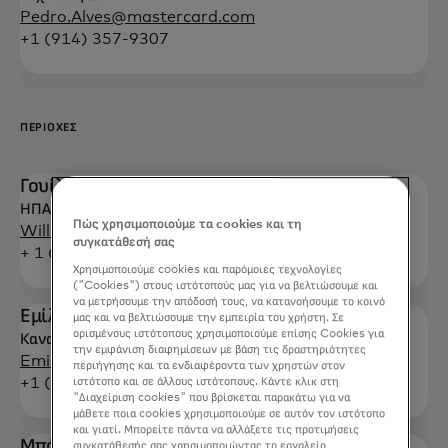
Pedro.Alves@mastercard.com
+1 (914) 357-9307
ΠΕΡΙΟΧΈΣ
Γουίλ Ο'Κόνορ
ΗΠΑ και Καναδάς
Πώς χρησιμοποιούμε τα cookies και τη
Will.O'Connor@mastercard.com
συγκατάθεσή σας
+ 1 (914) 249-2121
Χρησιμοποιούμε cookies και παρόμοιες τεχνολογίες
("Cookies") στους ιστότοπούς μας για να βελτιώσουμε και
να μετρήσουμε την απόδοσή τους, να κατανοήσουμε το κοινό
Εμίλια Μπουσίνσκας
μας και να βελτιώσουμε την εμπειρία του χρήστη. Σε
ορισμένους ιστότοπους χρησιμοποιούμε επίσης Cookies για
Καναδάς
την εμφάνιση διαφημίσεων με βάση τις δραστηριότητες
Emilija.Businskas@mastercard.com
περιήγησης και τα ενδιαφέροντα των χρηστών στον
+1 (437) 244-6282
ιστότοπο και σε άλλους ιστότοπους. Κάντε κλικ στη
"Διαχείριση cookies" που βρίσκεται παρακάτω για να
μάθετε ποια cookies χρησιμοποιούμε σε αυτόν τον ιστότοπο
και γιατί. Μπορείτε πάντα να αλλάξετε τις προτιμήσεις
Μπάρκα Πατέλ
συγκατάθεσής σας χρησιμοποιώντας το εργαλείο