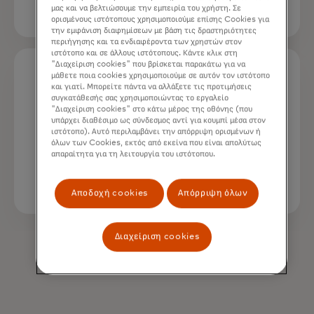
μας και να βελτιώσουμε την εμπειρία του χρήστη. Σε
ορισμένους ιστότοπους χρησιμοποιούμε επίσης Cookies για
την εμφάνιση διαφημίσεων με βάση τις δραστηριότητες
περιήγησης και τα ενδιαφέροντα των χρηστών στον
ιστότοπο και σε άλλους ιστότοπους. Κάντε κλικ στη
"Διαχείριση cookies" που βρίσκεται παρακάτω για να
μάθετε ποια cookies χρησιμοποιούμε σε αυτόν τον ιστότοπο
94%
και γιατί. Μπορείτε πάντα να αλλάξετε τις προτιμήσεις
συγκατάθεσής σας χρησιμοποιώντας το εργαλείο
"Διαχείριση cookies" στο κάτω μέρος της οθόνης (που
υπάρχει διαθέσιμο ως σύνδεσμος αντί για κουμπί μέσα στον
ιστότοπο). Αυτό περιλαμβάνει την απόρριψη ορισμένων ή
των συσκευών υποστηρίζουν τη
όλων των Cookies, εκτός από εκείνα που είναι απολύτως
χρήση passkey
3
απαραίτητα για τη λειτουργία του ιστότοπου.
Αποδοχή cookies
Απόρριψη όλων
Διαχείριση cookies