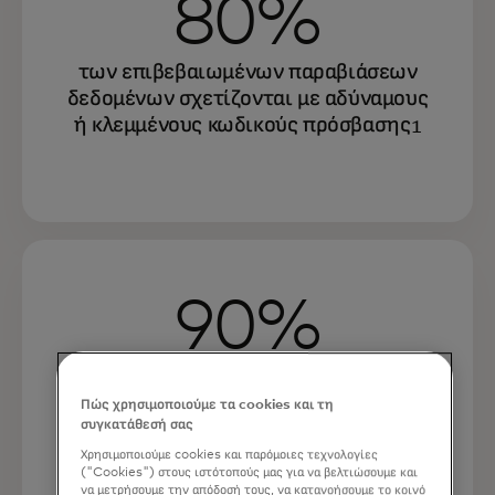
80%
των επιβεβαιωμένων παραβιάσεων
δεδομένων σχετίζονται με αδύναμους
ή κλεμμένους κωδικούς πρόσβασης
1
90%
των χρηστών πιστεύουν ότι τα
βιομετρικά στοιχεία είναι πιο ασφαλή
Πώς χρησιμοποιούμε τα cookies και τη
συγκατάθεσή σας
και εύχρηστα από τους κωδικούς
πρόσβασης
Χρησιμοποιούμε cookies και παρόμοιες τεχνολογίες
2
("Cookies") στους ιστότοπούς μας για να βελτιώσουμε και
να μετρήσουμε την απόδοσή τους, να κατανοήσουμε το κοινό