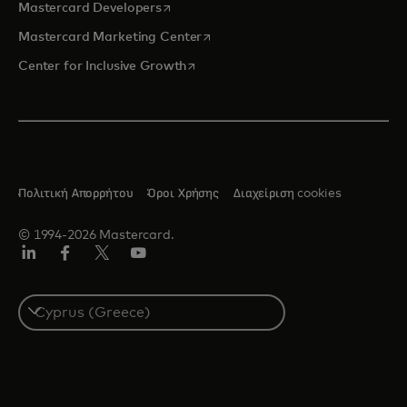
opens in a new tab
Mastercard Developers
opens in a new tab
Mastercard Marketing Center
opens in a new tab
Center for Inclusive Growth
Πολιτική Απορρήτου
Όροι Χρήσης
Διαχείριση cookies
© 1994-2026 Mastercard.
Linkedin
Facebook
Twitter/X
YouTube
Select
a
country