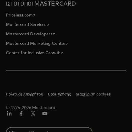
ΙΣΤΟΤΟΠΟΙ MASTERCARD
opens in a new tab
Priceless.com
opens in a new tab
Mastercard Services
opens in a new tab
Mastercard Developers
opens in a new tab
Mastercard Marketing Center
opens in a new tab
Center for Inclusive Growth
Πολιτική Απορρήτου
Όροι Χρήσης
Διαχείριση cookies
© 1994-2026 Mastercard.
Linkedin
Facebook
Twitter/X
YouTube
Select