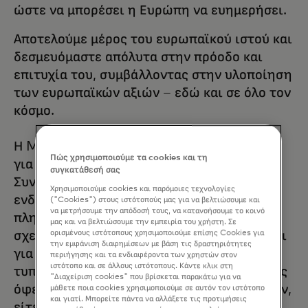
ώστε να μπορέσει η Ευρώπη να ευημερήσει.
Αποτελούμε μέρος του ευρωπαϊκού ιστού και
δεσμευόμαστε απόλυτα στην πρόοδο και
επιτυχία του, συμβάλλοντας στην υλοποίηση
των ευρωπαϊκών αξιών – εδώ και σε όλο τον
κόσμο.
Η Mastercard Europe δεσμεύεται πλήρως
Πώς χρησιμοποιούμε τα cookies και τη
για την επιτυχία του οράματος SEPA.
συγκατάθεσή σας
Συνεργαζόμαστε ενεργά με τα
Χρησιμοποιούμε cookies και παρόμοιες τεχνολογίες
ενδιαφερόμενα μέρη του οικοσυστήματος
("Cookies") στους ιστότοπούς μας για να βελτιώσουμε και
να μετρήσουμε την απόδοσή τους, να κατανοήσουμε το κοινό
πληρωμών, συμμετέχοντας σε όλες τις
μας και να βελτιώσουμε την εμπειρία του χρήστη. Σε
σχετικές ομάδες του κλάδου που εργάζονται
ορισμένους ιστότοπους χρησιμοποιούμε επίσης Cookies για
την εμφάνιση διαφημίσεων με βάση τις δραστηριότητες
για την επίτευξη του απαραίτητου βαθμού
περιήγησης και τα ενδιαφέροντα των χρηστών στον
ιστότοπο και σε άλλους ιστότοπους. Κάντε κλικ στη
τυποποίησης και διαλειτουργικότητας προς
"Διαχείριση cookies" που βρίσκεται παρακάτω για να
όφελος των καταναλωτών και των εμπόρων,
μάθετε ποια cookies χρησιμοποιούμε σε αυτόν τον ιστότοπο
και γιατί. Μπορείτε πάντα να αλλάξετε τις προτιμήσεις
είτε πρόκειται για πληρωμές με κάρτα,