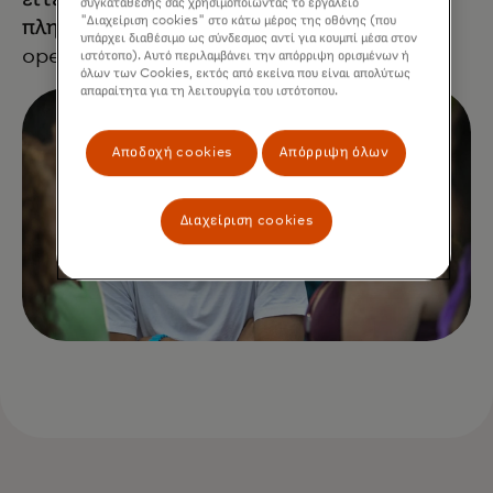
συγκατάθεσής σας χρησιμοποιώντας το εργαλείο
"Διαχείριση cookies" στο κάτω μέρος της οθόνης (που
πληρωμές σε πραγματικό χρόνο είτε για
υπάρχει διαθέσιμο ως σύνδεσμος αντί για κουμπί μέσα στον
open banking.
ιστότοπο). Αυτό περιλαμβάνει την απόρριψη ορισμένων ή
όλων των Cookies, εκτός από εκείνα που είναι απολύτως
απαραίτητα για τη λειτουργία του ιστότοπου.
Αποδοχή cookies
Απόρριψη όλων
Διαχείριση cookies