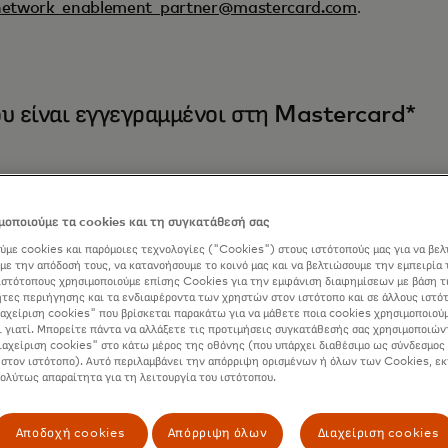
network_enablement_partner@mastercard.com
.
ου είναι εγγεγραμμένοι στη Mastercard*
οποιούμε τα cookies και τη συγκατάθεσή σας
ύμε cookies και παρόμοιες τεχνολογίες ("Cookies") στους ιστότοπούς μας για να βελ
με την απόδοσή τους, να κατανοήσουμε το κοινό μας και να βελτιώσουμε την εμπειρία 
ιστότοπους χρησιμοποιούμε επίσης Cookies για την εμφάνιση διαφημίσεων με βάση τ
τες περιήγησης και τα ενδιαφέροντα των χρηστών στον ιστότοπο και σε άλλους ιστό
ιαχείριση cookies" που βρίσκεται παρακάτω για να μάθετε ποια cookies χρησιμοποιούμ
ι γιατί. Μπορείτε πάντα να αλλάξετε τις προτιμήσεις συγκατάθεσής σας χρησιμοποιών
ιαχείριση cookies" στο κάτω μέρος της οθόνης (που υπάρχει διαθέσιμο ως σύνδεσμος 
 στον ιστότοπο). Αυτό περιλαμβάνει την απόρριψη ορισμένων ή όλων των Cookies, εκ
πολύτως απαραίτητα για τη λειτουργία του ιστότοπου.
Αποδοχή cookies
Απόρριψη όλων
Διαχείριση cookies