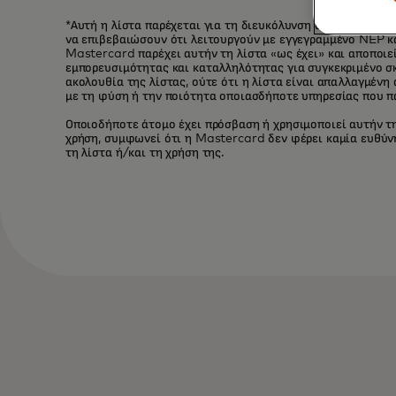
*Αυτή η λίστα παρέχεται για τη διευκόλυνση οποιασδήποτε 
να επιβεβαιώσουν ότι λειτουργούν με εγγεγραμμένο NEP κ
Mastercard παρέχει αυτήν τη λίστα «ως έχει» και αποποι
εμπορευσιμότητας και καταλληλότητας για συγκεκριμένο σκ
ακολουθία της λίστας, ούτε ότι η λίστα είναι απαλλαγμέν
με τη φύση ή την ποιότητα οποιασδήποτε υπηρεσίας που π
Οποιοδήποτε άτομο έχει πρόσβαση ή χρησιμοποιεί αυτήν τη
χρήση, συμφωνεί ότι η Mastercard δεν φέρει καμία ευθύνη
τη λίστα ή/και τη χρήση της.