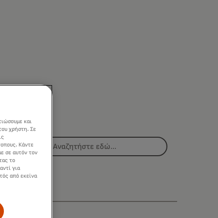
τιώσουμε και
του χρήστη. Σε
ις
τοπους. Κάντε
ε σε αυτόν τον
τας το
αντί για
τός από εκείνα