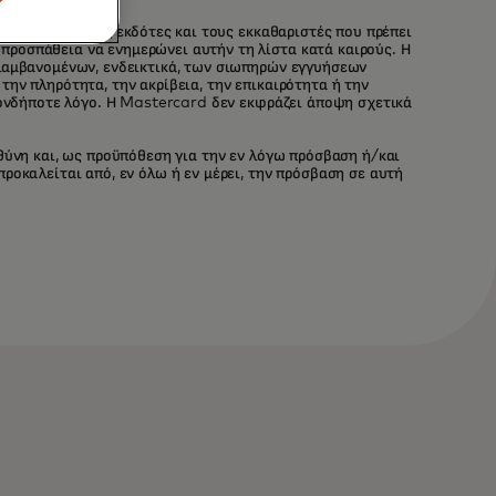
α εκείνους τους εκδότες και τους εκκαθαριστές που πρέπει
προσπάθεια να ενημερώνει αυτήν τη λίστα κατά καιρούς. Η
ιλαμβανομένων, ενδεικτικά, των σιωπηρών εγγυήσεων
ην πληρότητα, την ακρίβεια, την επικαιρότητα ή την
οιονδήποτε λόγο. Η Mastercard δεν εκφράζει άποψη σχετικά
θύνη και, ως προϋπόθεση για την εν λόγω πρόσβαση ή/και
ροκαλείται από, εν όλω ή εν μέρει, την πρόσβαση σε αυτή