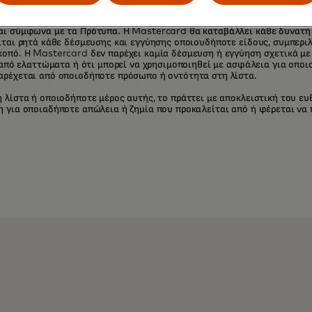
οντότητας μπορεί να ενδιαφέρεται να συνεργαστεί με μια NEP ή/και γι
αι σύμφωνα με τα Πρότυπα. Η Mastercard θα καταβάλλει κάθε δυνατή 
είται ρητά κάθε δέσμευσης και εγγύησης οποιουδήποτε είδους, συμπερ
οπό. Η Mastercard δεν παρέχει καμία δέσμευση ή εγγύηση σχετικά με τ
η από ελαττώματα ή ότι μπορεί να χρησιμοποιηθεί με ασφάλεια για οπ
αρέχεται από οποιοδήποτε πρόσωπο ή οντότητα στη λίστα.
 λίστα ή οποιοδήποτε μέρος αυτής, το πράττει με αποκλειστική του ευ
 για οποιαδήποτε απώλεια ή ζημία που προκαλείται από ή φέρεται να π