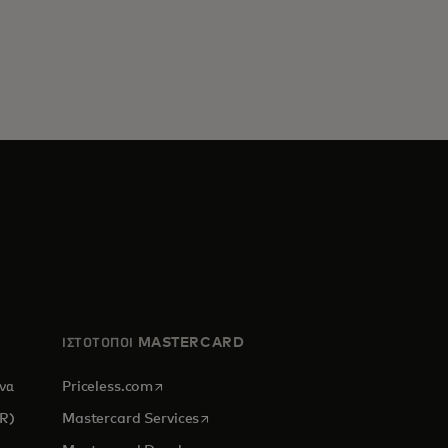
ΙΣΤΟΤΟΠΟΙ MASTERCARD
opens in a new tab
ένα
Priceless.com
opens in a new tab
CR)
Mastercard Services